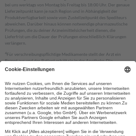
bei uns werktags von Montag bis Freitag bis 18:00 Uhr. Der genaue
Lieferzeitpunkt kann je nach Region und in Abhängigkeit der
Produktverfügbarkeit sowie vom Zustellzeitpunkt des Spediteurs
abweichen. Darüber hinaus können notwendige pharmazeutische
Prüfungen, die zu deiner Arzneimittelsicherheit dienen, die
Lieferfrist um die Dauer der Prüfungen einschließlich Klärungen
verlängern.
4
Für verschreibungspflichtige Medikamente stellt der Arzt ein
Rezept aus und der Patient erhält sie in der Apotheke. Die
gesetzliche Krankenversicherung übernimmt in der Regel die
Kosten dafür, der Versicherte trägt einen Teil davon als Zuzahlung
mit.
Grundsätzlich leisten Mitglieder Zuzahlungen in Höhe von zehn
Prozent des Abgabepreises,
mindestens
jedoch
fünf Euro
und
höchstens zehn Euro.
Es sind jedoch nie mehr als die tatsächlichen
Kosten der Leistung zu entrichten.
Diese Regeln gelten grundsätzlich auch für Online-Apotheken.
Bei Heilmitteln und häuslicher Krankenpflege beträgt die
Zuzahlung zehn Prozent der Kosten sowie zehn Euro je
Verordnung.