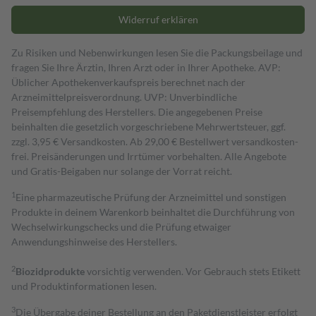
Widerruf erklären
Zu Risiken und Nebenwirkungen lesen Sie die Packungsbeilage und
fragen Sie Ihre Ärztin, Ihren Arzt oder in Ihrer Apotheke. AVP:
Üblicher Apothekenverkaufspreis berechnet nach der
Arzneimittelpreisverordnung. UVP: Unverbindliche
Preisempfehlung des Herstellers. Die angegebenen Preise
beinhalten die gesetzlich vorgeschriebene Mehrwertsteuer, ggf.
zzgl. 3,95 € Versandkosten. Ab 29,00 € Bestell­wert versand­kosten­
frei. Preisänderungen und Irrtümer vorbehalten. Alle Angebote
und Gratis-Beigaben nur solange der Vorrat reicht.
1
Eine pharmazeutische Prüfung der Arzneimittel und sonstigen
Produkte in deinem Warenkorb beinhaltet die Durchführung von
Wechselwirkungschecks und die Prüfung etwaiger
Anwendungshinweise des Herstellers.
2
Biozidprodukte
vorsichtig verwenden. Vor Gebrauch stets Etikett
und Produktinformationen lesen.
3
Die Übergabe deiner Bestellung an den Paketdienstleister erfolgt