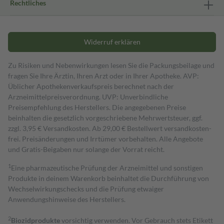
Rechtliches
Widerruf erklären
Zu Risiken und Nebenwirkungen lesen Sie die Packungsbeilage und
fragen Sie Ihre Ärztin, Ihren Arzt oder in Ihrer Apotheke. AVP:
Üblicher Apothekenverkaufspreis berechnet nach der
Arzneimittelpreisverordnung. UVP: Unverbindliche
Preisempfehlung des Herstellers. Die angegebenen Preise
beinhalten die gesetzlich vorgeschriebene Mehrwertsteuer, ggf.
zzgl. 3,95 € Versandkosten. Ab 29,00 € Bestell­wert versand­kosten­
frei. Preisänderungen und Irrtümer vorbehalten. Alle Angebote
und Gratis-Beigaben nur solange der Vorrat reicht.
1
Eine pharmazeutische Prüfung der Arzneimittel und sonstigen
Produkte in deinem Warenkorb beinhaltet die Durchführung von
Wechselwirkungschecks und die Prüfung etwaiger
Anwendungshinweise des Herstellers.
2
Biozidprodukte
vorsichtig verwenden. Vor Gebrauch stets Etikett