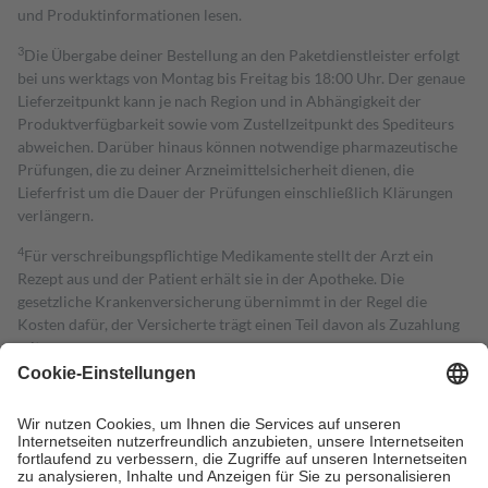
und Produktinformationen lesen.
3
Die Übergabe deiner Bestellung an den Paketdienstleister erfolgt
bei uns werktags von Montag bis Freitag bis 18:00 Uhr. Der genaue
Lieferzeitpunkt kann je nach Region und in Abhängigkeit der
Produktverfügbarkeit sowie vom Zustellzeitpunkt des Spediteurs
abweichen. Darüber hinaus können notwendige pharmazeutische
Prüfungen, die zu deiner Arzneimittelsicherheit dienen, die
Lieferfrist um die Dauer der Prüfungen einschließlich Klärungen
verlängern.
4
Für verschreibungspflichtige Medikamente stellt der Arzt ein
Rezept aus und der Patient erhält sie in der Apotheke. Die
gesetzliche Krankenversicherung übernimmt in der Regel die
Kosten dafür, der Versicherte trägt einen Teil davon als Zuzahlung
mit.
Grundsätzlich leisten Mitglieder Zuzahlungen in Höhe von zehn
Prozent des Abgabepreises,
mindestens
jedoch
fünf Euro
und
höchstens zehn Euro.
Es sind jedoch nie mehr als die tatsächlichen
Kosten der Leistung zu entrichten.
Diese Regeln gelten grundsätzlich auch für Online-Apotheken.
Bei Heilmitteln und häuslicher Krankenpflege beträgt die