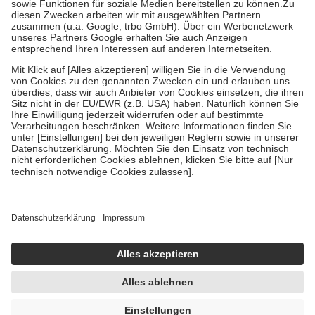
Zuzahlung zehn Prozent der Kosten sowie zehn Euro je
Verordnung.
Um das Engagement der Versicherten für ihre eigene Gesundheit zu
stärken und die besondere Stellung der Familie zu unterstützen,
fallen
keine Zuzahlungen
an bei:
• Kindern und Jugendlichen bis zum vollendeten 18. Lebensjahr
mit Ausnahme der Fahrkosten
• Untersuchungen zur Vorsorge und Früherkennung, die von der
GKV getragen werden
• empfohlenen Schutzimpfungen
• Harn- und Blutteststreifen
Wir nutzen Trusted Shops als unabhängigen Dienstleister für die
Einholung von Bewertungen. Trusted Shops hat Maßnahmen
getroffen, um sicherzustellen, dass es sich um echte Bewertungen
handelt. Mehr Informationen findest du hier:
https://help.etrusted.com/hc/de/articles/4419944605341
Einige Bilder und Inhalte wurden unter Zuhilfenahme künstlicher
Intelligenz erstellt.