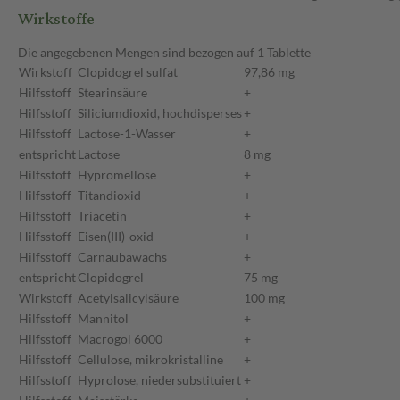
Wirkstoffe
Die angegebenen Mengen sind bezogen auf 1 Tablette
Wirkstoff
Clopidogrel sulfat
97,86 mg
Hilfsstoff
Stearinsäure
+
Hilfsstoff
Siliciumdioxid, hochdisperses
+
Hilfsstoff
Lactose-1-Wasser
+
entspricht
Lactose
8 mg
Hilfsstoff
Hypromellose
+
Hilfsstoff
Titandioxid
+
Hilfsstoff
Triacetin
+
Hilfsstoff
Eisen(III)-oxid
+
Hilfsstoff
Carnaubawachs
+
entspricht
Clopidogrel
75 mg
Wirkstoff
Acetylsalicylsäure
100 mg
Hilfsstoff
Mannitol
+
Hilfsstoff
Macrogol 6000
+
Hilfsstoff
Cellulose, mikrokristalline
+
Hilfsstoff
Hyprolose, niedersubstituiert
+