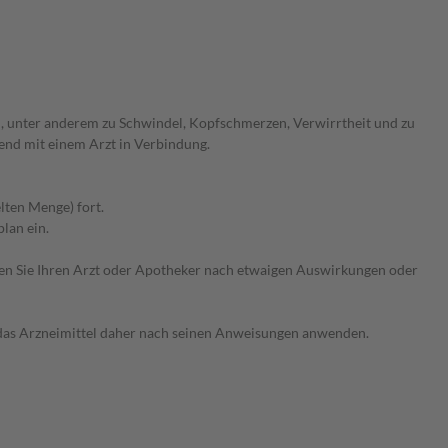
, unter anderem zu Schwindel, Kopfschmerzen, Verwirrtheit und zu
end mit einem Arzt in Verbindung.
lten Menge) fort.
lan ein.
ragen Sie Ihren Arzt oder Apotheker nach etwaigen Auswirkungen oder
e das Arzneimittel daher nach seinen Anweisungen anwenden.