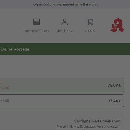
persönliche
pharmazeutische Beratung
Rezept einlösen
Mein Konto
0,00 €
Deine Vorteile
pp
75,09 €
/ 1 St)
37,44 €
/ 1 St)
Verfügbarkeit unbekannt
Preise inkl. MwSt. ggf. zzgl. Versandkosten