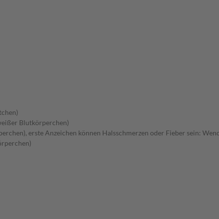
tchen)
eißer Blutkörperchen)
rchen), erste Anzeichen können Halsschmerzen oder Fieber sein: Wenden 
örperchen)