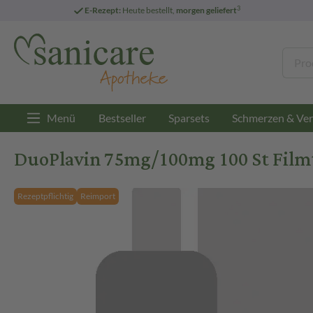
3
E-Rezept:
Heute bestellt,
morgen geliefert
Menü
Bestseller
Sparsets
Schmerzen & Ver
DuoPlavin 75mg/100mg 100 St Film
Rezeptpflichtig
Reimport