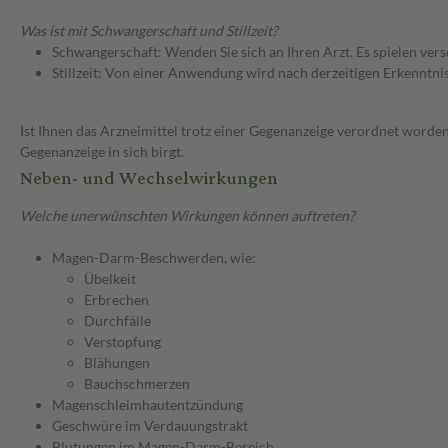
Was ist mit Schwangerschaft und Stillzeit?
Schwangerschaft: Wenden Sie sich an Ihren Arzt. Es spielen ve
Stillzeit: Von einer Anwendung wird nach derzeitigen Erkenntniss
Ist Ihnen das Arzneimittel trotz einer Gegenanzeige verordnet worden
Gegenanzeige in sich birgt.
Neben- und Wechselwirkungen
Welche unerwünschten Wirkungen können auftreten?
Magen-Darm-Beschwerden, wie:
Übelkeit
Erbrechen
Durchfälle
Verstopfung
Blähungen
Bauchschmerzen
Magenschleimhautentzündung
Geschwüre im Verdauungstrakt
Blutungen im Magen-Darm-Bereich