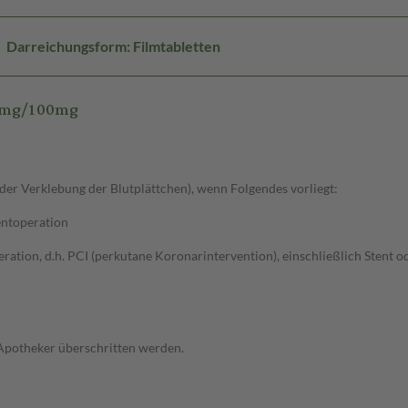
Darreichungsform: Filmtabletten
75mg/100mg
r Verklebung der Blutplättchen), wenn Folgendes vorliegt:
entoperation
ation, d.h. PCI (perkutane Koronarintervention), einschließlich Stent o
 Apotheker überschritten werden.