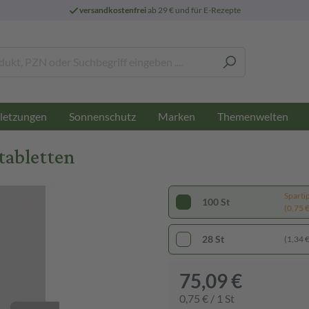
versandkostenfrei
ab 29 € und für E-Rezepte
letzungen
Sonnenschutz
Marken
Themenwelten
tabletten
Sparti
100 St
(0,75 € 
28 St
(1,34 € 
75,09 €
0,75 € / 1 St