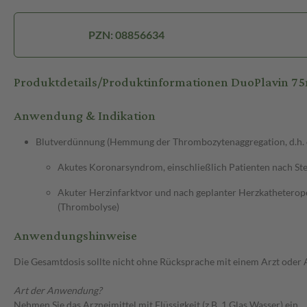
PZN: 08856634
Produktdetails/Produktinformationen DuoPlavin 
Anwendung & Indikation
Blutverdünnung (Hemmung der Thrombozytenaggregation, d.h. de
Akutes Koronarsyndrom, einschließlich Patienten nach St
Akuter Herzinfarktvor und nach geplanter Herzkatheteroper
(Thrombolyse)
Anwendungshinweise
Die Gesamtdosis sollte nicht ohne Rücksprache mit einem Arzt oder
Art der Anwendung?
Nehmen Sie das Arzneimittel mit Flüssigkeit (z.B. 1 Glas Wasser) ein.