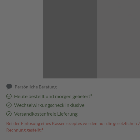
Abbildung kann abweichen
Persönliche Beratung
Heute bestellt und morgen geliefert³
Wechselwirkungscheck inklusive
Versandkostenfreie Lieferung
Bei der Einlösung eines Kassenrezeptes werden nur die gesetzlichen 
Rechnung gestellt.⁴