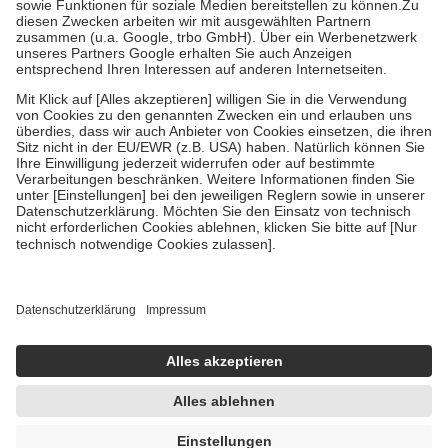
Zuzahlung zehn Prozent der Kosten sowie zehn Euro je
Verordnung.
Um das Engagement der Versicherten für ihre eigene Gesundheit zu
stärken und die besondere Stellung der Familie zu unterstützen,
fallen
keine Zuzahlungen
an bei:
• Kindern und Jugendlichen bis zum vollendeten 18. Lebensjahr
mit Ausnahme der Fahrkosten
• Untersuchungen zur Vorsorge und Früherkennung, die von der
GKV getragen werden
• empfohlenen Schutzimpfungen
• Harn- und Blutteststreifen
Wir nutzen Trusted Shops als unabhängigen Dienstleister für die
Einholung von Bewertungen. Trusted Shops hat Maßnahmen
getroffen, um sicherzustellen, dass es sich um echte Bewertungen
handelt. Mehr Informationen findest du hier:
https://help.etrusted.com/hc/de/articles/4419944605341
Einige Bilder und Inhalte wurden unter Zuhilfenahme künstlicher
Intelligenz erstellt.