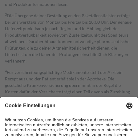
und Produktinformationen lesen.
3
Die Übergabe deiner Bestellung an den Paketdienstleister erfolgt
bei uns werktags von Montag bis Freitag bis 18:00 Uhr. Der genaue
Lieferzeitpunkt kann je nach Region und in Abhängigkeit der
Produktverfügbarkeit sowie vom Zustellzeitpunkt des Spediteurs
abweichen. Darüber hinaus können notwendige pharmazeutische
Prüfungen, die zu deiner Arzneimittelsicherheit dienen, die
Lieferfrist um die Dauer der Prüfungen einschließlich Klärungen
verlängern.
4
Für verschreibungspflichtige Medikamente stellt der Arzt ein
Rezept aus und der Patient erhält sie in der Apotheke. Die
gesetzliche Krankenversicherung übernimmt in der Regel die
Kosten dafür, der Versicherte trägt einen Teil davon als Zuzahlung
mit.
Grundsätzlich leisten Mitglieder Zuzahlungen in Höhe von zehn
Prozent des Abgabepreises,
mindestens
jedoch
fünf Euro
und
höchstens zehn Euro.
Es sind jedoch nie mehr als die tatsächlichen
Kosten der Leistung zu entrichten.
Diese Regeln gelten grundsätzlich auch für Online-Apotheken.
Bei Heilmitteln und häuslicher Krankenpflege beträgt die