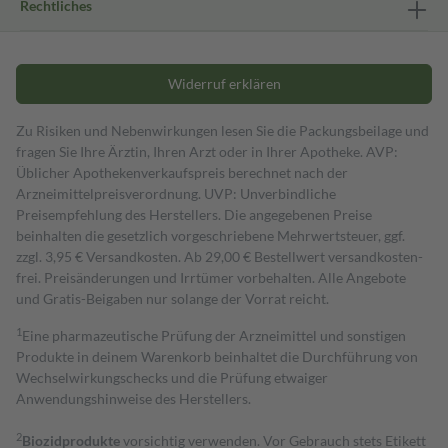
Rechtliches
Widerruf erklären
Zu Risiken und Nebenwirkungen lesen Sie die Packungsbeilage und
fragen Sie Ihre Ärztin, Ihren Arzt oder in Ihrer Apotheke. AVP:
Üblicher Apothekenverkaufspreis berechnet nach der
Arzneimittelpreisverordnung. UVP: Unverbindliche
Preisempfehlung des Herstellers. Die angegebenen Preise
beinhalten die gesetzlich vorgeschriebene Mehrwertsteuer, ggf.
zzgl. 3,95 € Versandkosten. Ab 29,00 € Bestell­wert versand­kosten­
frei. Preisänderungen und Irrtümer vorbehalten. Alle Angebote
und Gratis-Beigaben nur solange der Vorrat reicht.
1
Eine pharmazeutische Prüfung der Arzneimittel und sonstigen
Produkte in deinem Warenkorb beinhaltet die Durchführung von
Wechselwirkungschecks und die Prüfung etwaiger
Anwendungshinweise des Herstellers.
2
Biozidprodukte
vorsichtig verwenden. Vor Gebrauch stets Etikett