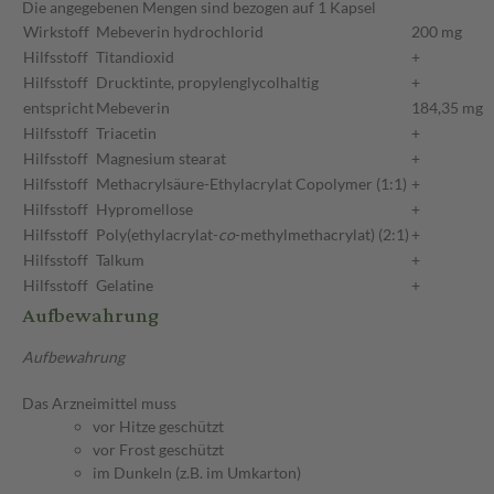
Die angegebenen Mengen sind bezogen auf 1 Kapsel
Wirkstoff
Mebeverin hydrochlorid
200 mg
Hilfsstoff
Titandioxid
+
Hilfsstoff
Drucktinte, propylenglycolhaltig
+
entspricht
Mebeverin
184,35 mg
Hilfsstoff
Triacetin
+
Hilfsstoff
Magnesium stearat
+
Hilfsstoff
Methacrylsäure-Ethylacrylat Copolymer (1:1)
+
Hilfsstoff
Hypromellose
+
Hilfsstoff
Poly(ethylacrylat-
co
-methylmethacrylat) (2:1)
+
Hilfsstoff
Talkum
+
Hilfsstoff
Gelatine
+
Aufbewahrung
Aufbewahrung
Das Arzneimittel muss
vor Hitze geschützt
vor Frost geschützt
im Dunkeln (z.B. im Umkarton)