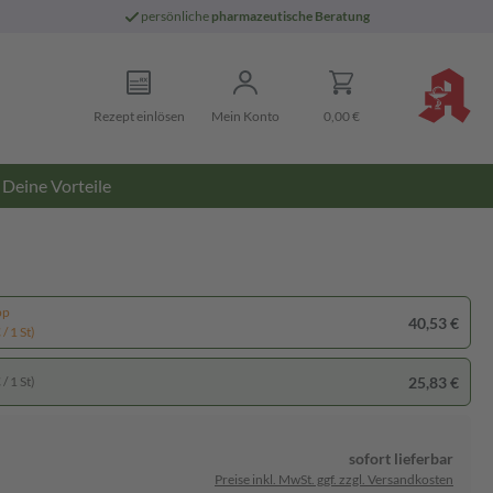
persönliche
pharmazeutische Beratung
Rezept einlösen
Mein Konto
0,00 €
Deine Vorteile
pp
40,53 €
/ 1 St)
25,83 €
/ 1 St)
sofort lieferbar
Preise inkl. MwSt. ggf. zzgl. Versandkosten