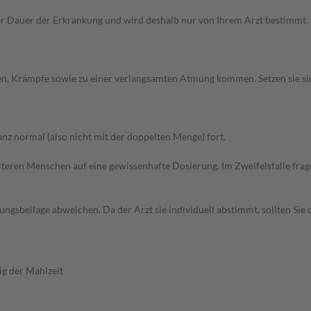
Dauer der Erkrankung und wird deshalb nur von Ihrem Arzt bestimmt. Pri
hen, Krämpfe sowie zu einer verlangsamten Atmung kommen. Setzen sie s
z normal (also nicht mit der doppelten Menge) fort.
d älteren Menschen auf eine gewissenhafte Dosierung. Im Zweifelsfalle f
gsbeilage abweichen. Da der Arzt sie individuell abstimmt, sollten Si
g der Mahlzeit