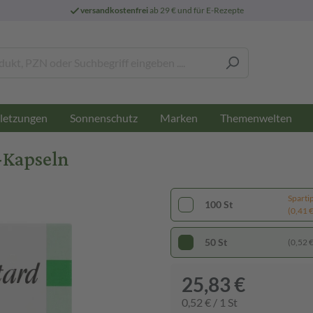
versandkostenfrei
ab 29 € und für E-Rezepte
letzungen
Sonnenschutz
Marken
Themenwelten
-Kapseln
Sparti
100 St
(0,41 € 
50 St
(0,52 € 
25,83 €
0,52 € / 1 St