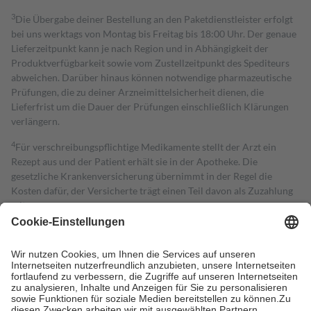
3
Die Übergabe deiner Bestellung an den Paketdienstleister erfolgt
bei uns werktags von Montag bis Freitag bis 18:00 Uhr. Der genaue
Lieferzeitpunkt kann je nach Region und in Abhängigkeit der
Produktverfügbarkeit sowie vom Zustellzeitpunkt des Spediteurs
abweichen. Darüber hinaus können notwendige pharmazeutische
Prüfungen, die zu deiner Arzneimittelsicherheit dienen, die
Lieferfrist um die Dauer der Prüfungen einschließlich Klärungen
verlängern.
4
Für verschreibungspflichtige Medikamente stellt der Arzt ein
Rezept aus und der Patient erhält sie in der Apotheke. Die
gesetzliche Krankenversicherung übernimmt in der Regel die
Kosten dafür, der Versicherte trägt einen Teil davon als Zuzahlung
mit.
Grundsätzlich leisten Mitglieder Zuzahlungen in Höhe von zehn
Prozent des Abgabepreises,
mindestens
jedoch
fünf Euro
und
höchstens zehn Euro.
Es sind jedoch nie mehr als die tatsächlichen
Kosten der Leistung zu entrichten.
Diese Regeln gelten grundsätzlich auch für Online-Apotheken.
Bei Heilmitteln und häuslicher Krankenpflege beträgt die
Zuzahlung zehn Prozent der Kosten sowie zehn Euro je