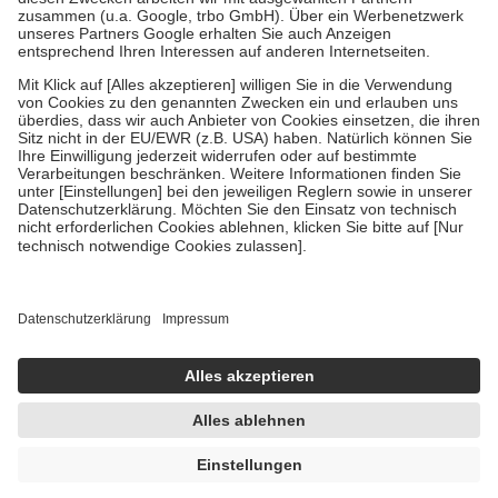
Verordnung.
Um das Engagement der Versicherten für ihre eigene Gesundheit zu
stärken und die besondere Stellung der Familie zu unterstützen,
fallen
keine Zuzahlungen
an bei:
• Kindern und Jugendlichen bis zum vollendeten 18. Lebensjahr
mit Ausnahme der Fahrkosten
• Untersuchungen zur Vorsorge und Früherkennung, die von der
GKV getragen werden
• empfohlenen Schutzimpfungen
• Harn- und Blutteststreifen
Wir nutzen Trusted Shops als unabhängigen Dienstleister für die
Einholung von Bewertungen. Trusted Shops hat Maßnahmen
getroffen, um sicherzustellen, dass es sich um echte Bewertungen
handelt. Mehr Informationen findest du hier:
https://help.etrusted.com/hc/de/articles/4419944605341
Einige Bilder und Inhalte wurden unter Zuhilfenahme künstlicher
Intelligenz erstellt.