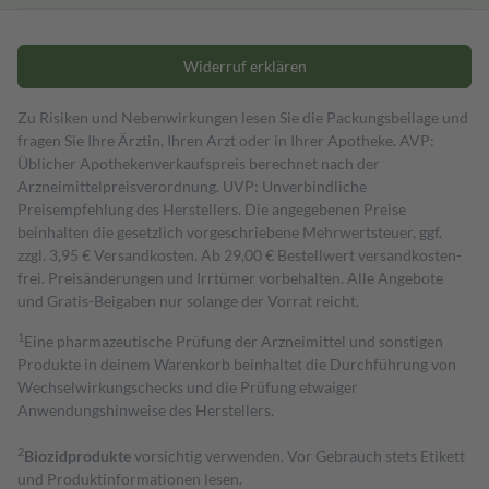
Widerruf erklären
Zu Risiken und Nebenwirkungen lesen Sie die Packungsbeilage und
fragen Sie Ihre Ärztin, Ihren Arzt oder in Ihrer Apotheke. AVP:
Üblicher Apothekenverkaufspreis berechnet nach der
Arzneimittelpreisverordnung. UVP: Unverbindliche
Preisempfehlung des Herstellers. Die angegebenen Preise
beinhalten die gesetzlich vorgeschriebene Mehrwertsteuer, ggf.
zzgl. 3,95 € Versandkosten. Ab 29,00 € Bestell­wert versand­kosten­
frei. Preisänderungen und Irrtümer vorbehalten. Alle Angebote
und Gratis-Beigaben nur solange der Vorrat reicht.
1
Eine pharmazeutische Prüfung der Arzneimittel und sonstigen
Produkte in deinem Warenkorb beinhaltet die Durchführung von
Wechselwirkungschecks und die Prüfung etwaiger
Anwendungshinweise des Herstellers.
2
Biozidprodukte
vorsichtig verwenden. Vor Gebrauch stets Etikett
und Produktinformationen lesen.