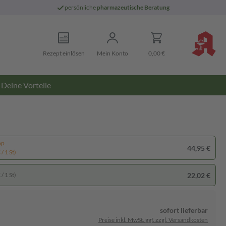
persönliche
pharmazeutische Beratung
Rezept einlösen
Mein Konto
0,00 €
Deine Vorteile
pp
44,95 €
/ 1 St)
22,02 €
/ 1 St)
sofort lieferbar
Preise inkl. MwSt. ggf. zzgl. Versandkosten