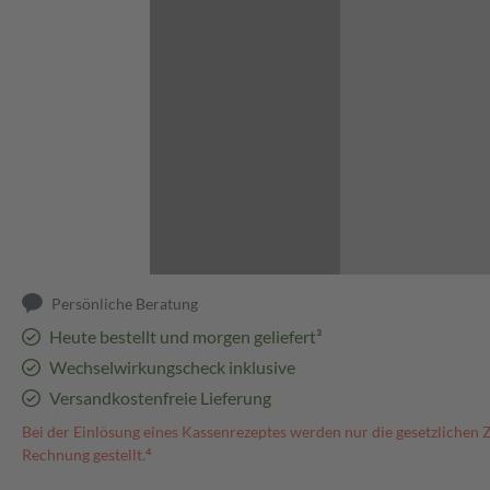
Abbildung kann abweichen
Persönliche Beratung
Heute bestellt und morgen geliefert³
Wechselwirkungscheck inklusive
Versandkostenfreie Lieferung
Bei der Einlösung eines Kassenrezeptes werden nur die gesetzlichen 
Rechnung gestellt.⁴