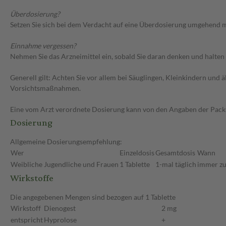
Überdosierung?
Setzen Sie sich bei dem Verdacht auf eine Überdosierung umgehend m
Einnahme vergessen?
Nehmen Sie das Arzneimittel ein, sobald Sie daran denken und halten 
Generell gilt: Achten Sie vor allem bei Säuglingen, Kleinkindern un
Vorsichtsmaßnahmen.
Eine vom Arzt verordnete Dosierung kann von den Angaben der Packun
Dosierung
Allgemeine Dosierungsempfehlung:
Wer
Einzeldosis
Gesamtdosis
Wann
Weibliche Jugendliche und Frauen
1 Tablette
1-mal täglich
immer zu
Wirkstoffe
Die angegebenen Mengen sind bezogen auf 1 Tablette
Wirkstoff
Dienogest
2 mg
entspricht
Hyprolose
+