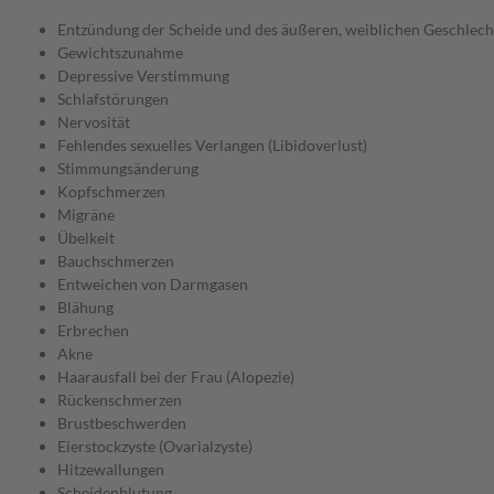
Entzündung der Scheide und des äußeren, weiblichen Geschle
Gewichtszunahme
Depressive Verstimmung
Schlafstörungen
Nervosität
Fehlendes sexuelles Verlangen (Libidoverlust)
Stimmungsänderung
Kopfschmerzen
Migräne
Übelkeit
Bauchschmerzen
Entweichen von Darmgasen
Blähung
Erbrechen
Akne
Haarausfall bei der Frau (Alopezie)
Rückenschmerzen
Brustbeschwerden
Eierstockzyste (Ovarialzyste)
Hitzewallungen
Scheidenblutung