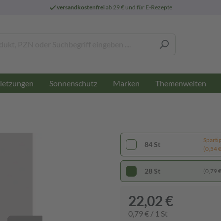
versandkostenfrei
ab 29 € und für E-Rezepte
letzungen
Sonnenschutz
Marken
Themenwelten
Sparti
84 St
(0,54 € 
28 St
(0,79 € 
22,02 €
0,79 € / 1 St