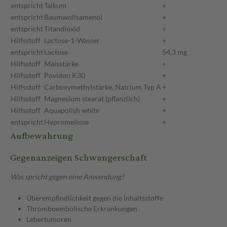
entspricht
Talkum
+
entspricht
Baumwollsamenöl
+
entspricht
Titandioxid
+
Hilfsstoff
Lactose-1-Wasser
+
entspricht
Lactose
54,3 mg
Hilfsstoff
Maisstärke
+
Hilfsstoff
Povidon K30
+
Hilfsstoff
Carboxymethylstärke, Natrium Typ A
+
Hilfsstoff
Magnesium stearat (pflanzlich)
+
Hilfsstoff
Aquapolish white
+
entspricht
Hypromellose
+
Aufbewahrung
Gegenanzeigen Schwangerschaft
Was spricht gegen eine Anwendung?
Überempfindlichkeit gegen die Inhaltsstoffe
Thromboembolische Erkrankungen
Lebertumoren