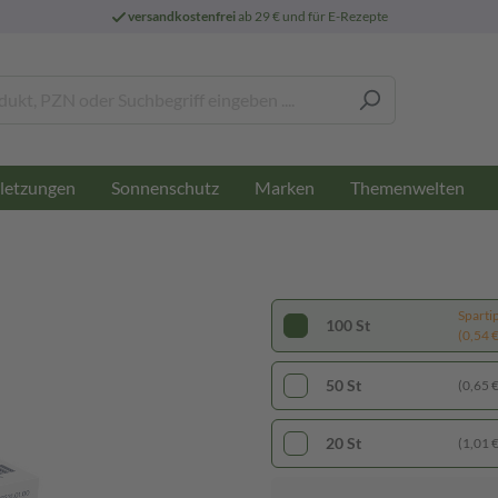
versandkostenfrei
ab 29 € und für E-Rezepte
letzungen
Sonnenschutz
Marken
Themenwelten
Sparti
100 St
(0,54 € 
50 St
(0,65 € 
20 St
(1,01 € 