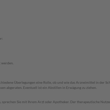
r:
t werden.
rschiedene Überlegungen eine Rolle, ob und wie das Arzneimittel in der
en abgeraten. Eventuell ist ein Abstillen in Erwägung zu ziehen.
, sprechen Sie mit Ihrem Arzt oder Apotheker. Der therapeutische Nutzen