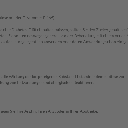
lulose mit der E-Nummer E 466)!
e eine Diabetes-Diät einhalten müssen, sollten Sie den Zuckergehalt berü
en. Sie sollten deswegen generell vor der Behandlung mit einem neuen A
st kaufen, nur gelegentlich anwenden oder deren Anwendung schon einige 
ückt die Wirkung der körpereigenen Substanz Histamin indem er diese von 
ehung von Entzündungen und allergischen Reaktionen.
gen Sie Ihre Ärztin, Ihren Arzt oder in Ihrer Apotheke.