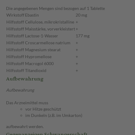
Die angegebenen Mengen sind bezogen auf 1 Tablette
Wirkstoff
Ebastin
20 mg
Hilfsstoff
Cellulose, mikrokristalline
+
Hilfsstoff
Maisstärke, vorverkleistert
+
Hilfsstoff
Lactose-1-Wasser
177 mg
Hilfsstoff
Croscarmellose natrium
+
Hilfsstoff
Magnesium stearat
+
Hilfsstoff
Hypromellose
+
Hilfsstoff
Macrogol 6000
+
Hilfsstoff
Titandioxid
+
Aufbewahrung
Aufbewahrung
Das Arzneimittel muss
vor Hitze geschützt
im Dunkeln (z.B. im Umkarton)
aufbewahrt werden.
Gegenanzeigen Schwangerschaft