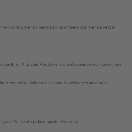
m Verdacht auf eine Überdosierung umgehend mit einem Arzt in
ragen Sie Ihren Arzt oder Apotheker nach etwaigen Auswirkungen oder
e das Arzneimittel daher nach seinen Anweisungen anwenden.
drigerer Wirkstoffstärke umgestellt werden.