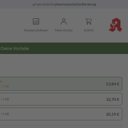
persönliche
pharmazeutische Beratung
Rezept einlösen
Mein Konto
0,00 €
Deine Vorteile
pp
53,84 €
/ 1 St)
32,70 €
/ 1 St)
20,19 €
/ 1 St)