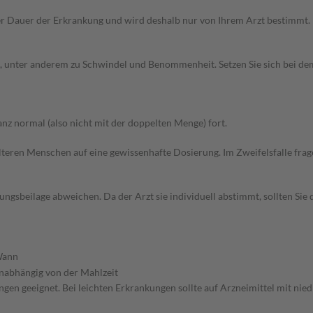
r Dauer der Erkrankung und wird deshalb nur von Ihrem Arzt bestimmt.
 unter anderem zu Schwindel und Benommenheit. Setzen Sie sich bei de
z normal (also nicht mit der doppelten Menge) fort.
d älteren Menschen auf eine gewissenhafte Dosierung. Im Zweifelsfalle f
gsbeilage abweichen. Da der Arzt sie individuell abstimmt, sollten Si
ann
nabhängig von der Mahlzeit
gen geeignet. Bei leichten Erkrankungen sollte auf Arzneimittel mit nie