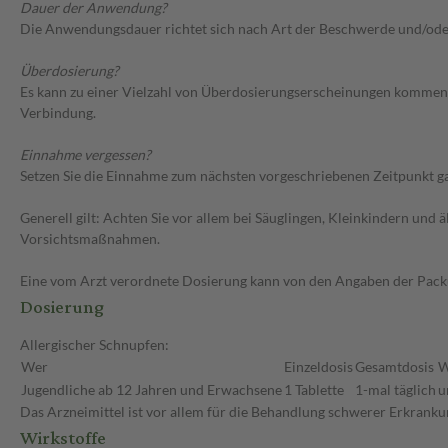
Dauer der Anwendung?
Die Anwendungsdauer richtet sich nach Art der Beschwerde und/ode
Überdosierung?
Es kann zu einer Vielzahl von Überdosierungserscheinungen kommen,
Verbindung.
Einnahme vergessen?
Setzen Sie die Einnahme zum nächsten vorgeschriebenen Zeitpunkt gan
Generell gilt: Achten Sie vor allem bei Säuglingen, Kleinkindern un
Vorsichtsmaßnahmen.
Eine vom Arzt verordnete Dosierung kann von den Angaben der Packun
Dosierung
Allergischer Schnupfen:
Wer
Einzeldosis
Gesamtdosis
W
Jugendliche ab 12 Jahren und Erwachsene
1 Tablette
1-mal täglich
u
Das Arzneimittel ist vor allem für die Behandlung schwerer Erkrankun
Wirkstoffe