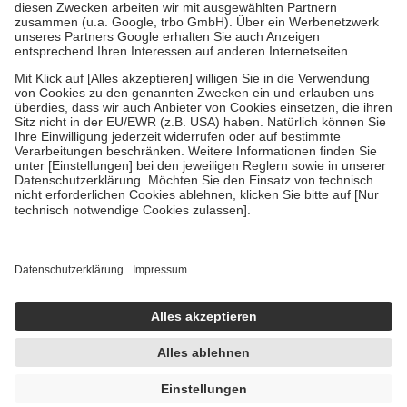
Zuzahlung zehn Prozent der Kosten sowie zehn Euro je
Verordnung.
Um das Engagement der Versicherten für ihre eigene Gesundheit zu
stärken und die besondere Stellung der Familie zu unterstützen,
fallen
keine Zuzahlungen
an bei:
• Kindern und Jugendlichen bis zum vollendeten 18. Lebensjahr
mit Ausnahme der Fahrkosten
• Untersuchungen zur Vorsorge und Früherkennung, die von der
GKV getragen werden
• empfohlenen Schutzimpfungen
• Harn- und Blutteststreifen
Wir nutzen Trusted Shops als unabhängigen Dienstleister für die
Einholung von Bewertungen. Trusted Shops hat Maßnahmen
getroffen, um sicherzustellen, dass es sich um echte Bewertungen
handelt. Mehr Informationen findest du hier:
https://help.etrusted.com/hc/de/articles/4419944605341
Einige Bilder und Inhalte wurden unter Zuhilfenahme künstlicher
Intelligenz erstellt.