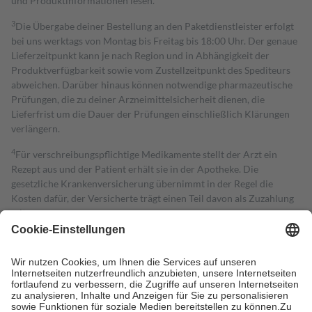
und Produktinformationen lesen.
3
Die Übergabe deiner Bestellung an den Paketdienstleister erfolgt
bei uns werktags von Montag bis Freitag bis 18:00 Uhr. Der genaue
Lieferzeitpunkt kann je nach Region und in Abhängigkeit der
Produktverfügbarkeit sowie vom Zustellzeitpunkt des Spediteurs
abweichen. Darüber hinaus können notwendige pharmazeutische
Prüfungen, die zu deiner Arzneimittelsicherheit dienen, die
Lieferfrist um die Dauer der Prüfungen einschließlich Klärungen
verlängern.
4
Für verschreibungspflichtige Medikamente stellt der Arzt ein
Rezept aus und der Patient erhält sie in der Apotheke. Die
gesetzliche Krankenversicherung übernimmt in der Regel die
Kosten dafür, der Versicherte trägt einen Teil davon als Zuzahlung
mit.
Grundsätzlich leisten Mitglieder Zuzahlungen in Höhe von zehn
Prozent des Abgabepreises,
mindestens
jedoch
fünf Euro
und
höchstens zehn Euro.
Es sind jedoch nie mehr als die tatsächlichen
Kosten der Leistung zu entrichten.
Diese Regeln gelten grundsätzlich auch für Online-Apotheken.
Bei Heilmitteln und häuslicher Krankenpflege beträgt die