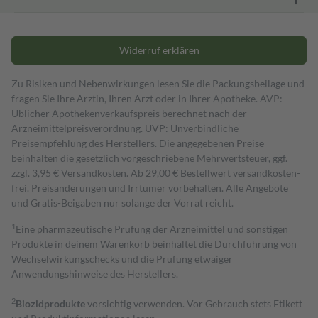
Widerruf erklären
Zu Risiken und Nebenwirkungen lesen Sie die Packungsbeilage und
fragen Sie Ihre Ärztin, Ihren Arzt oder in Ihrer Apotheke. AVP:
Üblicher Apothekenverkaufspreis berechnet nach der
Arzneimittelpreisverordnung. UVP: Unverbindliche
Preisempfehlung des Herstellers. Die angegebenen Preise
beinhalten die gesetzlich vorgeschriebene Mehrwertsteuer, ggf.
zzgl. 3,95 € Versandkosten. Ab 29,00 € Bestell­wert versand­kosten­
frei. Preisänderungen und Irrtümer vorbehalten. Alle Angebote
und Gratis-Beigaben nur solange der Vorrat reicht.
1
Eine pharmazeutische Prüfung der Arzneimittel und sonstigen
Produkte in deinem Warenkorb beinhaltet die Durchführung von
Wechselwirkungschecks und die Prüfung etwaiger
Anwendungshinweise des Herstellers.
2
Biozidprodukte
vorsichtig verwenden. Vor Gebrauch stets Etikett