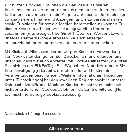
höchstens zehn Euro.
Es sind jedoch nie mehr als die tatsächlichen
Kosten der Leistung zu entrichten.
Diese Regeln gelten grundsätzlich auch für Online-Apotheken.
Bei Heilmitteln und häuslicher Krankenpflege beträgt die
Zuzahlung zehn Prozent der Kosten sowie zehn Euro je
Verordnung.
Um das Engagement der Versicherten für ihre eigene Gesundheit zu
stärken und die besondere Stellung der Familie zu unterstützen,
fallen
keine Zuzahlungen
an bei:
• Kindern und Jugendlichen bis zum vollendeten 18. Lebensjahr
mit Ausnahme der Fahrkosten
• Untersuchungen zur Vorsorge und Früherkennung, die von der
GKV getragen werden
• empfohlenen Schutzimpfungen
• Harn- und Blutteststreifen
Wir nutzen Trusted Shops als unabhängigen Dienstleister für die
Einholung von Bewertungen. Trusted Shops hat Maßnahmen
getroffen, um sicherzustellen, dass es sich um echte Bewertungen
handelt. Mehr Informationen findest du hier:
https://help.etrusted.com/hc/de/articles/4419944605341