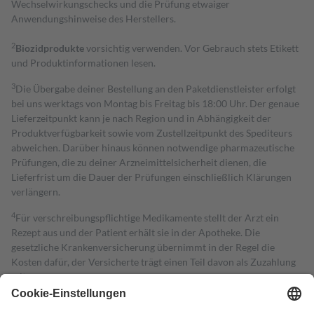
Wechselwirkungschecks und die Prüfung etwaiger
Anwendungshinweise des Herstellers.
2
Biozidprodukte
vorsichtig verwenden. Vor Gebrauch stets Etikett
und Produktinformationen lesen.
3
Die Übergabe deiner Bestellung an den Paketdienstleister erfolgt
bei uns werktags von Montag bis Freitag bis 18:00 Uhr. Der genaue
Lieferzeitpunkt kann je nach Region und in Abhängigkeit der
Produktverfügbarkeit sowie vom Zustellzeitpunkt des Spediteurs
abweichen. Darüber hinaus können notwendige pharmazeutische
Prüfungen, die zu deiner Arzneimittelsicherheit dienen, die
Lieferfrist um die Dauer der Prüfungen einschließlich Klärungen
verlängern.
4
Für verschreibungspflichtige Medikamente stellt der Arzt ein
Rezept aus und der Patient erhält sie in der Apotheke. Die
gesetzliche Krankenversicherung übernimmt in der Regel die
Kosten dafür, der Versicherte trägt einen Teil davon als Zuzahlung
mit.
Grundsätzlich leisten Mitglieder Zuzahlungen in Höhe von zehn
Prozent des Abgabepreises,
mindestens
jedoch
fünf Euro
und