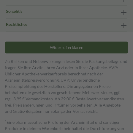
So geht's
Rechtliches
Widerruf erklären
Zu Risiken und Nebenwirkungen lesen Sie die Packungsbeilage und
fragen Sie Ihre Ärztin, Ihren Arzt oder in Ihrer Apotheke. AVP:
Üblicher Apothekenverkaufspreis berechnet nach der
Arzneimittelpreisverordnung. UVP: Unverbindliche
Preisempfehlung des Herstellers. Die angegebenen Preise
beinhalten die gesetzlich vorgeschriebene Mehrwertsteuer, ggf.
zzgl. 3,95 € Versandkosten. Ab 29,00 € Bestell­wert versand­kosten­
frei. Preisänderungen und Irrtümer vorbehalten. Alle Angebote
und Gratis-Beigaben nur solange der Vorrat reicht.
1
Eine pharmazeutische Prüfung der Arzneimittel und sonstigen
Produkte in deinem Warenkorb beinhaltet die Durchführung von