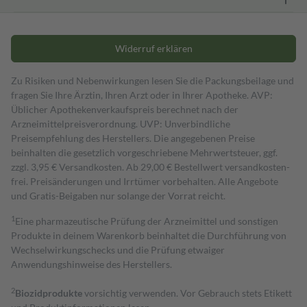
Widerruf erklären
Zu Risiken und Nebenwirkungen lesen Sie die Packungsbeilage und
fragen Sie Ihre Ärztin, Ihren Arzt oder in Ihrer Apotheke. AVP:
Üblicher Apothekenverkaufspreis berechnet nach der
Arzneimittelpreisverordnung. UVP: Unverbindliche
Preisempfehlung des Herstellers. Die angegebenen Preise
beinhalten die gesetzlich vorgeschriebene Mehrwertsteuer, ggf.
zzgl. 3,95 € Versandkosten. Ab 29,00 € Bestell­wert versand­kosten­
frei. Preisänderungen und Irrtümer vorbehalten. Alle Angebote
und Gratis-Beigaben nur solange der Vorrat reicht.
1
Eine pharmazeutische Prüfung der Arzneimittel und sonstigen
Produkte in deinem Warenkorb beinhaltet die Durchführung von
Wechselwirkungschecks und die Prüfung etwaiger
Anwendungshinweise des Herstellers.
2
Biozidprodukte
vorsichtig verwenden. Vor Gebrauch stets Etikett