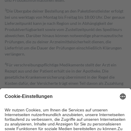
und Produktinformationen lesen.
3
Die Übergabe deiner Bestellung an den Paketdienstleister erfolgt
bei uns werktags von Montag bis Freitag bis 18:00 Uhr. Der genaue
Lieferzeitpunkt kann je nach Region und in Abhängigkeit der
Produktverfügbarkeit sowie vom Zustellzeitpunkt des Spediteurs
abweichen. Darüber hinaus können notwendige pharmazeutische
Prüfungen, die zu deiner Arzneimittelsicherheit dienen, die
Lieferfrist um die Dauer der Prüfungen einschließlich Klärungen
verlängern.
4
Für verschreibungspflichtige Medikamente stellt der Arzt ein
Rezept aus und der Patient erhält sie in der Apotheke. Die
gesetzliche Krankenversicherung übernimmt in der Regel die
Kosten dafür, der Versicherte trägt einen Teil davon als Zuzahlung
mit.
Grundsätzlich leisten Mitglieder Zuzahlungen in Höhe von zehn
Prozent des Abgabepreises,
mindestens
jedoch
fünf Euro
und
höchstens zehn Euro.
Es sind jedoch nie mehr als die tatsächlichen
Kosten der Leistung zu entrichten.
Diese Regeln gelten grundsätzlich auch für Online-Apotheken.
Bei Heilmitteln und häuslicher Krankenpflege beträgt die