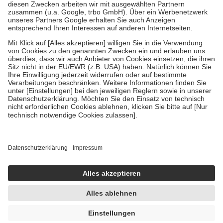
Zuzahlung zehn Prozent der Kosten sowie zehn Euro je
Verordnung.
Um das Engagement der Versicherten für ihre eigene Gesundheit zu
stärken und die besondere Stellung der Familie zu unterstützen,
fallen
keine Zuzahlungen
an bei:
• Kindern und Jugendlichen bis zum vollendeten 18. Lebensjahr
mit Ausnahme der Fahrkosten
• Untersuchungen zur Vorsorge und Früherkennung, die von der
GKV getragen werden
• empfohlenen Schutzimpfungen
• Harn- und Blutteststreifen
Wir nutzen Trusted Shops als unabhängigen Dienstleister für die
Einholung von Bewertungen. Trusted Shops hat Maßnahmen
getroffen, um sicherzustellen, dass es sich um echte Bewertungen
handelt. Mehr Informationen findest du hier:
https://help.etrusted.com/hc/de/articles/4419944605341
Einige Bilder und Inhalte wurden unter Zuhilfenahme künstlicher
Intelligenz erstellt.