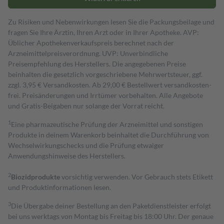
Zu Risiken und Nebenwirkungen lesen Sie die Packungsbeilage und
fragen Sie Ihre Ärztin, Ihren Arzt oder in Ihrer Apotheke. AVP:
Üblicher Apothekenverkaufspreis berechnet nach der
Arzneimittelpreisverordnung. UVP: Unverbindliche
Preisempfehlung des Herstellers. Die angegebenen Preise
beinhalten die gesetzlich vorgeschriebene Mehrwertsteuer, ggf.
zzgl. 3,95 € Versandkosten. Ab 29,00 € Bestell­wert versand­kosten­
frei. Preisänderungen und Irrtümer vorbehalten. Alle Angebote
und Gratis-Beigaben nur solange der Vorrat reicht.
1
Eine pharmazeutische Prüfung der Arzneimittel und sonstigen
Produkte in deinem Warenkorb beinhaltet die Durchführung von
Wechselwirkungschecks und die Prüfung etwaiger
Anwendungshinweise des Herstellers.
2
Biozidprodukte
vorsichtig verwenden. Vor Gebrauch stets Etikett
und Produktinformationen lesen.
3
Die Übergabe deiner Bestellung an den Paketdienstleister erfolgt
bei uns werktags von Montag bis Freitag bis 18:00 Uhr. Der genaue