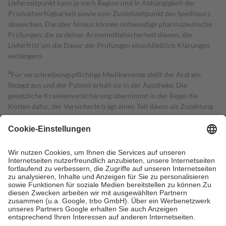
Lieferzeitpunkt kann je nach Region und in Abhängigkeit der
Produktverfügbarkeit sowie vom Zustellzeitpunkt des Spediteurs
abweichen. Darüber hinaus können notwendige pharmazeutische
Prüfungen, die zu deiner Arzneimittelsicherheit dienen, die
Lieferfrist um die Dauer der Prüfungen einschließlich Klärungen
verlängern.
4
Für verschreibungspflichtige Medikamente stellt der Arzt ein
Rezept aus und der Patient erhält sie in der Apotheke. Die
gesetzliche Krankenversicherung übernimmt in der Regel die
Kosten dafür, der Versicherte trägt einen Teil davon als Zuzahlung
mit.
Grundsätzlich leisten Mitglieder Zuzahlungen in Höhe von zehn
Prozent des Abgabepreises,
mindestens
jedoch
fünf Euro
und
höchstens zehn Euro.
Es sind jedoch nie mehr als die tatsächlichen
Kosten der Leistung zu entrichten.
Diese Regeln gelten grundsätzlich auch für Online-Apotheken.
Bei Heilmitteln und häuslicher Krankenpflege beträgt die
Zuzahlung zehn Prozent der Kosten sowie zehn Euro je
Verordnung.
Um das Engagement der Versicherten für ihre eigene Gesundheit zu
stärken und die besondere Stellung der Familie zu unterstützen,