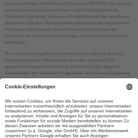
bei uns werktags von Montag bis Freitag bis 18:00 Uhr. Der genaue
Lieferzeitpunkt kann je nach Region und in Abhängigkeit der
Produktverfügbarkeit sowie vom Zustellzeitpunkt des Spediteurs
abweichen. Darüber hinaus können notwendige pharmazeutische
Prüfungen, die zu deiner Arzneimittelsicherheit dienen, die
Lieferfrist um die Dauer der Prüfungen einschließlich Klärungen
verlängern.
4
Für verschreibungspflichtige Medikamente stellt der Arzt ein
Rezept aus und der Patient erhält sie in der Apotheke. Die
gesetzliche Krankenversicherung übernimmt in der Regel die
Kosten dafür, der Versicherte trägt einen Teil davon als Zuzahlung
mit.
Grundsätzlich leisten Mitglieder Zuzahlungen in Höhe von zehn
Prozent des Abgabepreises,
mindestens
jedoch
fünf Euro
und
höchstens zehn Euro.
Es sind jedoch nie mehr als die tatsächlichen
Kosten der Leistung zu entrichten.
Diese Regeln gelten grundsätzlich auch für Online-Apotheken.
Bei Heilmitteln und häuslicher Krankenpflege beträgt die
Zuzahlung zehn Prozent der Kosten sowie zehn Euro je
Verordnung.
Um das Engagement der Versicherten für ihre eigene Gesundheit zu