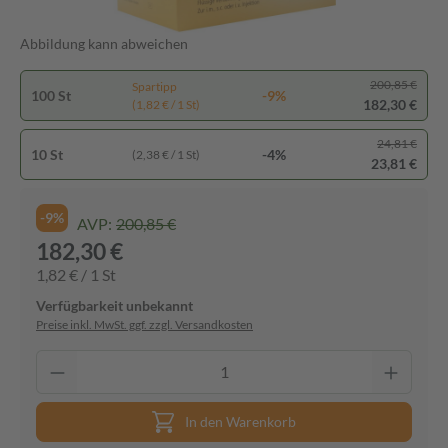
Abbildung kann abweichen
200,85 €
Spartipp
100 St
-9%
182,30 €
(1,82 € / 1 St)
24,81 €
10 St
-4%
(2,38 € / 1 St)
23,81 €
-9%
AVP:
200,85 €
182,30 €
1,82 € / 1 St
Verfügbarkeit unbekannt
Preise inkl. MwSt. ggf. zzgl. Versandkosten
In den Warenkorb