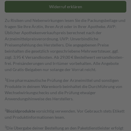
Widerruf erklären
Zu Risiken und Nebenwirkungen lesen Sie die Packungsbeilage und
fragen Sie Ihre Ärztin, Ihren Arzt oder in Ihrer Apotheke. AVP:
Üblicher Apothekenverkaufspreis berechnet nach der
Arzneimittelpreisverordnung. UVP: Unverbindliche
Preisempfehlung des Herstellers. Die angegebenen Preise
beinhalten die gesetzlich vorgeschriebene Mehrwertsteuer, ggf.
zzgl. 3,95 € Versandkosten. Ab 29,00 € Bestell­wert versand­kosten­
frei. Preisänderungen und Irrtümer vorbehalten. Alle Angebote
und Gratis-Beigaben nur solange der Vorrat reicht.
1
Eine pharmazeutische Prüfung der Arzneimittel und sonstigen
Produkte in deinem Warenkorb beinhaltet die Durchführung von
Wechselwirkungschecks und die Prüfung etwaiger
Anwendungshinweise des Herstellers.
2
Biozidprodukte
vorsichtig verwenden. Vor Gebrauch stets Etikett
und Produktinformationen lesen.
3
Die Übergabe deiner Bestellung an den Paketdienstleister erfolgt