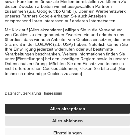
Zuzahlung zehn Prozent der Kosten sowie zehn Euro je
Verordnung.
Um das Engagement der Versicherten für ihre eigene Gesundheit zu
stärken und die besondere Stellung der Familie zu unterstützen,
fallen
keine Zuzahlungen
an bei:
• Kindern und Jugendlichen bis zum vollendeten 18. Lebensjahr
mit Ausnahme der Fahrkosten
• Untersuchungen zur Vorsorge und Früherkennung, die von der
GKV getragen werden
• empfohlenen Schutzimpfungen
• Harn- und Blutteststreifen
Wir nutzen Trusted Shops als unabhängigen Dienstleister für die
Einholung von Bewertungen. Trusted Shops hat Maßnahmen
getroffen, um sicherzustellen, dass es sich um echte Bewertungen
handelt. Mehr Informationen findest du hier:
https://help.etrusted.com/hc/de/articles/4419944605341
Einige Bilder und Inhalte wurden unter Zuhilfenahme künstlicher
Intelligenz erstellt.