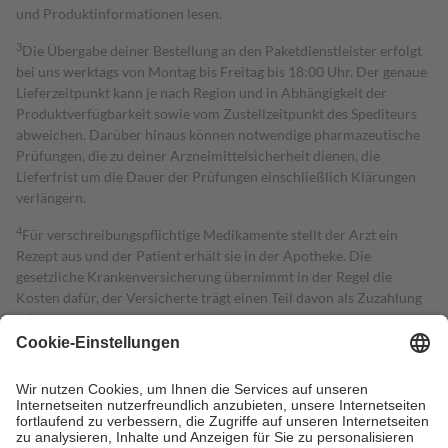
und Produktinformationen lesen.
3
Die Übergabe deiner Bestellung an den Paketdienstleister erfolgt
bei uns werktags von Montag bis Freitag bis 18:00 Uhr. Der genaue
Lieferzeitpunkt kann je nach Region und in Abhängigkeit der
Produktverfügbarkeit sowie vom Zustellzeitpunkt des Spediteurs
abweichen. Darüber hinaus können notwendige pharmazeutische
Prüfungen, die zu deiner Arzneimittelsicherheit dienen, die
Lieferfrist um die Dauer der Prüfungen einschließlich Klärungen
verlängern.
4
Für verschreibungspflichtige Medikamente stellt der Arzt ein
Rezept aus und der Patient erhält sie in der Apotheke. Die
gesetzliche Krankenversicherung übernimmt in der Regel die
Kosten dafür, der Versicherte trägt einen Teil davon als Zuzahlung
mit.
Grundsätzlich leisten Mitglieder Zuzahlungen in Höhe von zehn
Prozent des Abgabepreises,
mindestens
jedoch
fünf Euro
und
höchstens zehn Euro.
Es sind jedoch nie mehr als die tatsächlichen
Kosten der Leistung zu entrichten.
Diese Regeln gelten grundsätzlich auch für Online-Apotheken.
Bei Heilmitteln und häuslicher Krankenpflege beträgt die