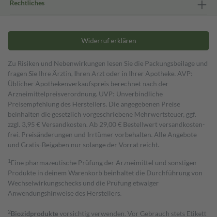
Rechtliches
Widerruf erklären
Zu Risiken und Nebenwirkungen lesen Sie die Packungsbeilage und
fragen Sie Ihre Ärztin, Ihren Arzt oder in Ihrer Apotheke. AVP:
Üblicher Apothekenverkaufspreis berechnet nach der
Arzneimittelpreisverordnung. UVP: Unverbindliche
Preisempfehlung des Herstellers. Die angegebenen Preise
beinhalten die gesetzlich vorgeschriebene Mehrwertsteuer, ggf.
zzgl. 3,95 € Versandkosten. Ab 29,00 € Bestell­wert versand­kosten­
frei. Preisänderungen und Irrtümer vorbehalten. Alle Angebote
und Gratis-Beigaben nur solange der Vorrat reicht.
1
Eine pharmazeutische Prüfung der Arzneimittel und sonstigen
Produkte in deinem Warenkorb beinhaltet die Durchführung von
Wechselwirkungschecks und die Prüfung etwaiger
Anwendungshinweise des Herstellers.
2
Biozidprodukte
vorsichtig verwenden. Vor Gebrauch stets Etikett