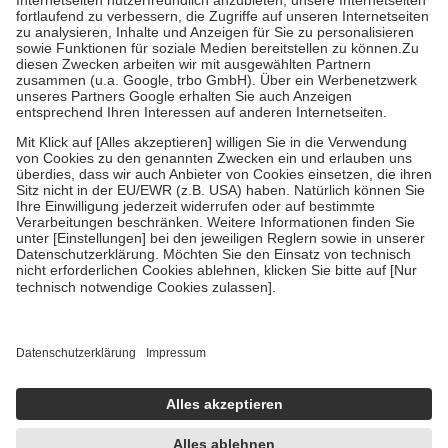
Diese Regeln gelten grundsätzlich auch für Online-Apotheken.
Bei Heilmitteln und häuslicher Krankenpflege beträgt die
Zuzahlung zehn Prozent der Kosten sowie zehn Euro je
Verordnung.
Um das Engagement der Versicherten für ihre eigene Gesundheit zu
stärken und die besondere Stellung der Familie zu unterstützen,
fallen
keine Zuzahlungen
an bei:
• Kindern und Jugendlichen bis zum vollendeten 18. Lebensjahr
mit Ausnahme der Fahrkosten
• Untersuchungen zur Vorsorge und Früherkennung, die von der
GKV getragen werden
• empfohlenen Schutzimpfungen
• Harn- und Blutteststreifen
Wir nutzen Trusted Shops als unabhängigen Dienstleister für die
Einholung von Bewertungen. Trusted Shops hat Maßnahmen
getroffen, um sicherzustellen, dass es sich um echte Bewertungen
handelt. Mehr Informationen findest du hier:
https://help.etrusted.com/hc/de/articles/4419944605341
Einige Bilder und Inhalte wurden unter Zuhilfenahme künstlicher