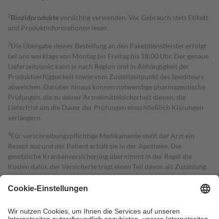
2
Biozidprodukte
vorsichtig verwenden. Vor Gebrauch stets Etikett
und Produktinformationen lesen.
3
Die Übergabe deiner Bestellung an den Paketdienstleister erfolgt
bei uns werktags von Montag bis Freitag bis 18:00 Uhr. Der genaue
Lieferzeitpunkt kann je nach Region und in Abhängigkeit der
Produktverfügbarkeit sowie vom Zustellzeitpunkt des Spediteurs
abweichen. Darüber hinaus können notwendige pharmazeutische
Prüfungen, die zu deiner Arzneimittelsicherheit dienen, die
Lieferfrist um die Dauer der Prüfungen einschließlich Klärungen
verlängern.
4
Für verschreibungspflichtige Medikamente stellt der Arzt ein
Rezept aus und der Patient erhält sie in der Apotheke. Die
gesetzliche Krankenversicherung übernimmt in der Regel die
Kosten dafür, der Versicherte trägt einen Teil davon als Zuzahlung
mit.
Grundsätzlich leisten Mitglieder Zuzahlungen in Höhe von zehn
Prozent des Abgabepreises,
mindestens
jedoch
fünf Euro
und
höchstens zehn Euro.
Es sind jedoch nie mehr als die tatsächlichen
Kosten der Leistung zu entrichten.