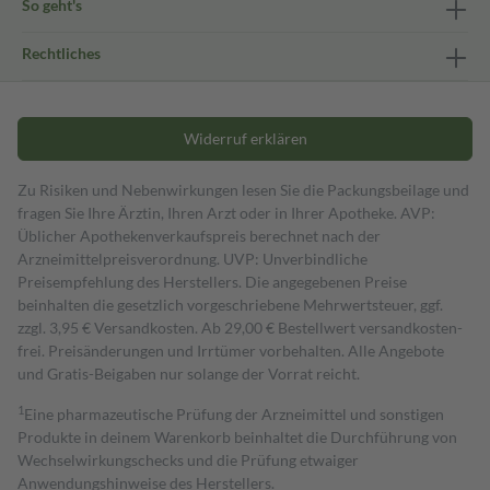
So geht's
Rechtliches
Widerruf erklären
Zu Risiken und Nebenwirkungen lesen Sie die Packungsbeilage und
fragen Sie Ihre Ärztin, Ihren Arzt oder in Ihrer Apotheke. AVP:
Üblicher Apothekenverkaufspreis berechnet nach der
Arzneimittelpreisverordnung. UVP: Unverbindliche
Preisempfehlung des Herstellers. Die angegebenen Preise
beinhalten die gesetzlich vorgeschriebene Mehrwertsteuer, ggf.
zzgl. 3,95 € Versandkosten. Ab 29,00 € Bestell­wert versand­kosten­
frei. Preisänderungen und Irrtümer vorbehalten. Alle Angebote
und Gratis-Beigaben nur solange der Vorrat reicht.
1
Eine pharmazeutische Prüfung der Arzneimittel und sonstigen
Produkte in deinem Warenkorb beinhaltet die Durchführung von
Wechselwirkungschecks und die Prüfung etwaiger
Anwendungshinweise des Herstellers.