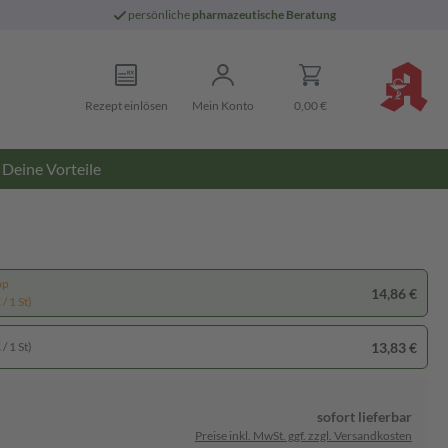
persönliche
pharmazeutische Beratung
Rezept einlösen
Mein Konto
0,00 €
Deine Vorteile
pp
14,86 €
/ 1 St)
13,83 €
/ 1 St)
sofort lieferbar
Preise inkl. MwSt. ggf. zzgl. Versandkosten