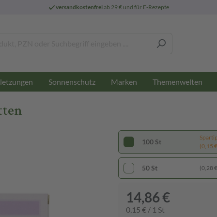
versandkostenfrei
ab 29 € und für E-Rezepte
letzungen
Sonnenschutz
Marken
Themenwelten
tten
Sparti
100 St
(0,15 € 
50 St
(0,28 € 
14,86 €
0,15 € / 1 St