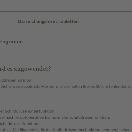
Darreichungsform: Tabletten
ikrogramm
rd es angewendet?
childdrüsenhormon
ichlicherweise gebildete Hormon. . Sie erhalten Eferox 50, um fehlendes
ner Schilddrüsenunterfunktion,
se) nach Kropfoperation bei normaler Schilddrüsenfunktion,
 Schilddrüsenfunktion,
ostatika (Medikamente, die die Schilddrüsenüberfunktion hemmen) behand