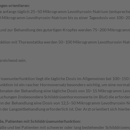
ngen orientieren:
 anfangs täglich 25–50 Mikrogramm Levothyroxin-Natrium (entsprechen
50 Mikrogramm Levothyroxin-Natrium bis zu einer Tagesdosis von 100–
 und zur Behandlung des gutartigen Kropfes werden 75–200 Mikrogramm 
funktion mit Thyreostatika werden 50–100 Mikrogramm Levothyroxin-Nat
sreichend sein.
rüsenunterfunktion liegt die tägliche Dosis im Allgemeinen bei 100–1
tion ist ein rascher Hormonersatz besonders wichtig, um eine normale 
3 Monaten der Behandlung eine tägliche Dosis von 10–15 Mikrogramm L
chungen (insbesondere Schilddrüsenhormonwerte im Blut) die erforderli
inn der Behandlung eine Dosis von 12,5–50 Mikrogramm Levothyroxin-Na
 in der Langzeitbehandlung erforderlich ist. Der Arzt orientiert sich hi
ße, Patienten mit Schilddrüsenunterfunktion:
efäße und bei Patienten mit schwerer oder lang bestehender Schilddrüs