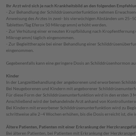
Ihr Arzt wird sich je nach Krankheitsbild an den folgenden Empfehlu
- Zur Behandlung der Schilddrüsenunterfunktion nehmen Erwachsene
Anweisung des Arztes in zwei- bis vierwöchigen Abständen um 25–
Tabletten/Tag Eferox 50 Mikrogramm) erhöht werden.
- Zur Verhütung einer erneuten Kropfbildung nach Kropfentfernung
Mikrogramm) täglich eingenommen.
- Zur Begleittherapie bei einer Behandlung einer Schilddrüsenüber
eingenommen.
Gegebenenfalls kann eine geringere Dosis an Schilddrüsenhormon au
Kinder
In der Langzeitbehandlung der angeborenen und erworbenen Schildd
Bei Neugeborenen und Kindern mit angeborener Schilddrüsenunterfunk
Für diese Form der Schilddrüsenunterfunktion wird in den ersten 
Anschließend wird der behandelnde Arzt anhand von Kontrolluntersu
Bei Kindern mit erworbener Schilddrüsenunterfunktion wird zu Beg
schrittweise alle 2–4 Wochen erhöhen, bis die Dosis erreicht ist, die
Ältere Patienten, Patienten mit einer Erkrankung der Herzkranzgefä
Bei älteren Patienten, bei Patienten mit Erkrankung der Herzkranzg