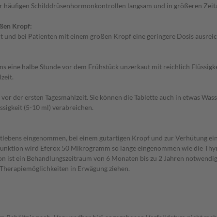
er häufigen Schilddrüsenhormonkontrollen langsam und in größeren Zeita
oßen Kropf:
 und bei Patienten mit einem großen Kropf eine geringere Dosis ausrei
 eine halbe Stunde vor dem Frühstück unzerkaut mit reichlich Flüssigkei
zeit.
or der ersten Tagesmahlzeit. Sie können die Tablette auch in etwas Wasse
üssigkeit (5-10 ml) verabreichen.
tlebens eingenommen, bei einem gutartigen Kropf und zur Verhütung ei
rfunktion wird Eferox 50 Mikrogramm so lange eingenommen wie die Thyre
n ist ein Behandlungszeitraum von 6 Monaten bis zu 2 Jahren notwendig
e Therapiemöglichkeiten in Erwägung ziehen.