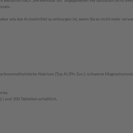
dem Behältnis nach „Verwendbar bis“ angegebenen Verfalldatum nicht me
onats.
eker wie das Arzneimittel zu entsorgen ist, wenn Sie es nicht mehr verw
; Carboxymethylstärke-Natrium (Typ A) (Ph. Eur.); schweres Magnesiumoxi
erbe.
) und 100 Tabletten erhältlich.