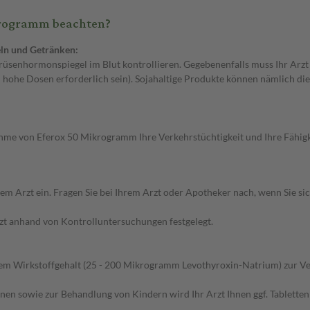
ikrogramm beachten?
ln und Getränken:
lddrüsenhormonspiegel im Blut kontrollieren. Gegebenenfalls muss Ihr A
hohe Dosen erforderlich sein). Sojahaltige Produkte können nämlich d
ahme von Eferox 50 Mikrogramm Ihre Verkehrstüchtigkeit und Ihre Fähig
 Arzt ein. Fragen Sie bei Ihrem Arzt oder Apotheker nach, wenn Sie sich
rzt anhand von Kontrolluntersuchungen festgelegt.
hem Wirkstoffgehalt (25 - 200 Mikrogramm Levothyroxin-Natrium) zur Ver
nen sowie zur Behandlung von Kindern wird Ihr Arzt Ihnen ggf. Tablette