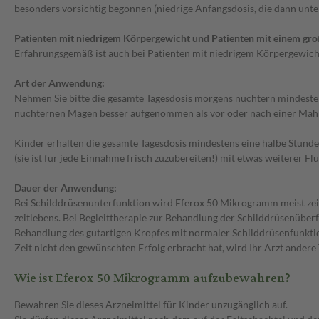
besonders vorsichtig begonnen (niedrige Anfangsdosis, die dann unt
Patienten mit niedrigem Körpergewicht und Patienten mit einem gr
Erfahrungsgemäß ist auch bei Patienten mit niedrigem Körpergewicht
Art der Anwendung:
Nehmen Sie bitte die gesamte Tagesdosis morgens nüchtern mindestens
nüchternen Magen besser aufgenommen als vor oder nach einer Mahl
Kinder erhalten die gesamte Tagesdosis mindestens eine halbe Stunde v
(sie ist für jede Einnahme frisch zuzubereiten!) mit etwas weiterer Fl
Dauer der Anwendung:
Bei Schilddrüsenunterfunktion wird Eferox 50 Mikrogramm meist zei
zeitlebens. Bei Begleittherapie zur Behandlung der Schilddrüsenübe
Behandlung des gutartigen Kropfes mit normaler Schilddrüsenfunktio
Zeit nicht den gewünschten Erfolg erbracht hat, wird Ihr Arzt ander
Wie ist Eferox 50 Mikrogramm aufzubewahren?
Bewahren Sie dieses Arzneimittel für Kinder unzugänglich auf.