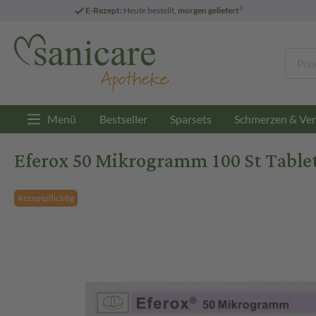
3
E-Rezept:
Heute bestellt,
morgen geliefert
Menü
Bestseller
Sparsets
Schmerzen & Ver
Eferox 50 Mikrogramm 100 St Table
Rezeptpflichtig