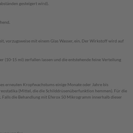
bständen gesteigert wird).
chend.
t, vorzugsweise mit einem Glas Wasser, ein. Der Wirkstoff wird auf
r (10-15 ml) zerfallen lassen und die entstehende feine Verteilung
nes erneuten Kropfwachstums einige Monate oder Jahre bis
ostatika (Mittel, die die Schilddrüsenüberfunktion hemmen). Für die
. Falls die Behandlung mit Eferox 50 Mikrogramm innerhalb dieser