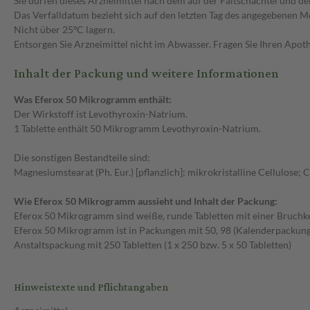
Sie dürfen dieses Arzneimittel nach dem auf der Faltschachtel und 
Das Verfalldatum bezieht sich auf den letzten Tag des angegebenen M
Nicht über 25ºC lagern.
Entsorgen Sie Arzneimittel nicht im Abwasser. Fragen Sie Ihren Apoth
Inhalt der Packung und weitere Informationen
Was Eferox 50 Mikrogramm enthält:
Der Wirkstoff ist Levothyroxin-Natrium.
1 Tablette enthält 50 Mikrogramm Levothyroxin-Natrium.
Die sonstigen Bestandteile sind:
Magnesiumstearat (Ph. Eur.) [pflanzlich]; mikrokristalline Cellulose
Wie Eferox 50 Mikrogramm aussieht und Inhalt der Packung:
Eferox 50 Mikrogramm sind weiße, runde Tabletten mit einer Bruchk
Eferox 50 Mikrogramm ist in Packungen mit 50, 98 (Kalenderpackung) 
Anstaltspackung mit 250 Tabletten (1 x 250 bzw. 5 x 50 Tabletten)
Hinweistexte und Pflichtangaben