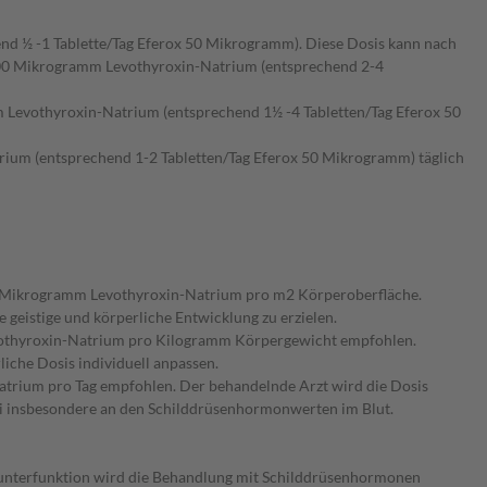
d ½ -1 Tablette/Tag Eferox 50 Mikrogramm). Diese Dosis kann nach
200 Mikrogramm Levothyroxin-Natrium (entsprechend 2-4
Levothyroxin-Natrium (entsprechend 1½ -4 Tabletten/Tag Eferox 50
rium (entsprechend 1-2 Tabletten/Tag Eferox 50 Mikrogramm) täglich
50 Mikrogramm Levothyroxin-Natrium pro m2 Körperoberfläche.
geistige und körperliche Entwicklung zu erzielen.
evothyroxin-Natrium pro Kilogramm Körpergewicht empfohlen.
che Dosis individuell anpassen.
trium pro Tag empfohlen. Der behandelnde Arzt wird die Dosis
erbei insbesondere an den Schilddrüsenhormonwerten im Blut.
enunterfunktion wird die Behandlung mit Schilddrüsenhormonen