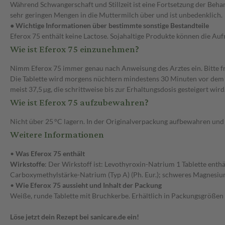
Während Schwangerschaft und Stillzeit ist eine Fortsetzung der Beha
sehr geringen Mengen in die Muttermilch über und ist unbedenklich.
● Wichtige Informationen über bestimmte sonstige Bestandteile
Eferox 75 enthält keine Lactose. Sojahaltige Produkte können die Au
Wie ist Eferox 75 einzunehmen?
Nimm Eferox 75 immer genau nach Anweisung des Arztes ein. Bitte fra
Die Tablette wird morgens nüchtern mindestens 30 Minuten vor dem 
meist 37,5 µg, die schrittweise bis zur Erhaltungsdosis gesteigert wird
Wie ist Eferox 75 aufzubewahren?
Nicht über 25 °C lagern. In der Originalverpackung aufbewahren und
Weitere Informationen
•
Was Eferox 75 enthält
Wirkstoffe
: Der Wirkstoff ist: Levothyroxin-Natrium 1 Tablette enthä
Carboxymethylstärke-Natrium (Typ A) (Ph. Eur.); schweres Magnesi
•
Wie Eferox 75 aussieht und Inhalt der Packung
Weiße, runde Tablette mit Bruchkerbe. Erhältlich in Packungsgrößen 
Löse jetzt dein Rezept bei sanicare.de ein!