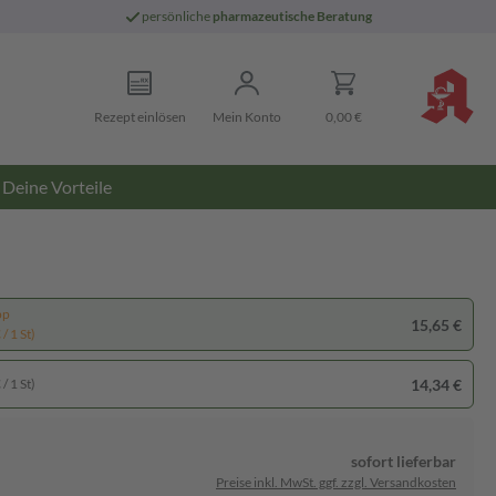
persönliche
pharmazeutische Beratung
Rezept einlösen
Mein Konto
0,00 €
Deine Vorteile
pp
15,65 €
/ 1 St)
14,34 €
/ 1 St)
sofort lieferbar
Preise inkl. MwSt. ggf. zzgl. Versandkosten