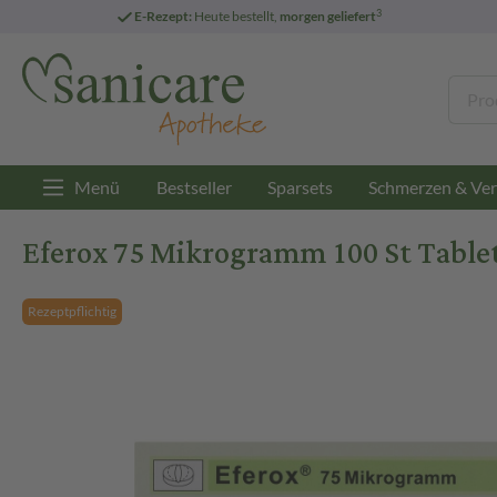
3
E-Rezept:
Heute bestellt,
morgen geliefert
Menü
Bestseller
Sparsets
Schmerzen & Ver
Eferox 75 Mikrogramm 100 St Table
Rezeptpflichtig