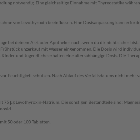
ndlung notwendig. Eine gleichzeitige Einnahme mit Thyreostatika während
fnahme von Levothyroxin beeinflussen. Eine Dosisanpassung kann erforder
ge bei deinem Arzt oder Apotheker nach, wenn du dir nicht sicher bist.
Frühstück unzerkaut mit Wasser eingenommen. Die Dosis wird individuel
. Kinder und Jugendliche erhalten eine altersabhängige Dosis. Die Therapie
 vor Feuchtigkeit schützen. Nach Ablauf des Verfallsdatums nicht mehr 
lt 75 μg Levothyroxin-Natrium. Die sonstigen Bestandteile sind: Magnesiums
umoxid
mit 50 oder 100 Tabletten.