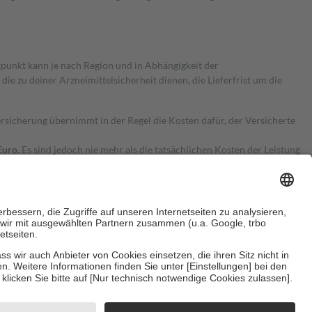
itpunkt kann je nach Region und in Abhängigkeit der
 zu deiner Arzneimittelsicherheit dienen, die Lieferfrist um die
ersicherung übernimmt in der Regel die Kosten dafür, der Versicherte
Euro.
Es sind jedoch nie mehr als die tatsächlichen Kosten der Leistung
e Zuzahlungen
an bei:
herzustellen, dass es sich um echte Bewertungen handelt. Mehr