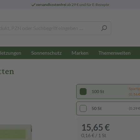
versandkostenfrei
ab 29 € und für E-Rezepte
letzungen
Sonnenschutz
Marken
Themenwelten
tten
Sparti
100 St
(0,16 € 
50 St
(0,29 € 
15,65 €
0,16 € / 1 St