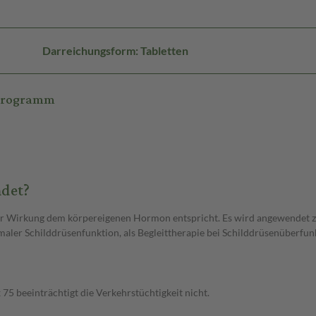
Darreichungsform: Tabletten
ikrogramm
ndet?
iner Wirkung dem körpereigenen Hormon entspricht. Es wird angewendet 
maler Schilddrüsenfunktion, als Begleittherapie bei Schilddrüsenüberfu
5 beeinträchtigt die Verkehrstüchtigkeit nicht.