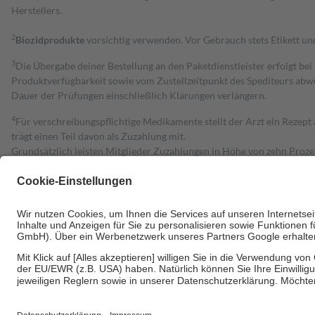
Herstellers.
2
Biozidprodukte
vorsichtig verwenden. Vor Gebrauch stets Etikett u
3
Die Übergabe deiner Bestellung an den Paketdienstleister erfolgt bei
Produktverfügbarkeit sowie vom Zustellzeitpunkt des Spediteurs abwe
Dauer der Prüfungen einschließlich Klärungen verlängern.
4
Für verschreibungspflichtige Medikamente stellt der Arzt ein Rezept 
trägt einen Teil davon als Zuzahlung mit.
Grundsätzlich leisten Mitglieder Zuzahlungen in Höhe von zehn Proz
zu entrichten.
Diese Regeln gelten grundsätzlich auch für Online-Apotheken.
Bei Heilmitteln und häuslicher Krankenpflege beträgt die Zuzahlung 
Um das Engagement der Versicherten für ihre eigene Gesundheit zu stä
• Kindern und Jugendlichen bis zum vollendeten 18. Lebensjahr mit
• Untersuchungen zur Vorsorge und Früherkennung, die von der GKV
• empfohlenen Schutzimpfungen
• Harn- und Blutteststreifen
Wir nutzen Trusted Shops als unabhängigen Dienstleister für die Ein
Informationen findest du hier: https://help.etrusted.com/hc/de/arti