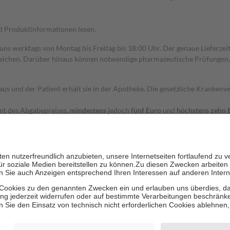
nd Produktinformationen lesen.
 uns werktags von Montag bis Freitag bis 18:00 Uhr. Der genaue Lieferze
ichen. Darüber hinaus können notwendige pharmazeutische Prüfungen, die
aus und der Patient erhält sie in der Apotheke. Die gesetzliche Krankenv
ent des Abgabepreises,
mindestens
jedoch
fünf Euro
und
höchstens zehn 
zehn Prozent der Kosten sowie zehn Euro je Verordnung.
rken und die besondere Stellung der Familie zu unterstützen, fallen
kein
 Ausnahme der Fahrkosten
 getragen werden
holung von Bewertungen. Trusted Shops hat Maßnahmen getroffen, um sic
cles/4419944605341