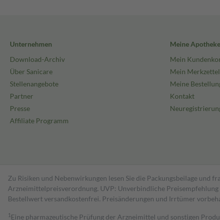
Unternehmen
Meine Apothek
Download-Archiv
Mein Kundenko
Über Sanicare
Mein Merkzettel
Stellenangebote
Meine Bestellun
Partner
Kontakt
Presse
Neuregistrierun
Affiliate Programm
Zu Risiken und Nebenwirkungen lesen Sie die Packungsbeilage und fra
Arzneimittelpreisverordnung. UVP: Unverbindliche Preisempfehlung de
Bestell­wert versand­kosten­frei. Preisänderungen und Irrtümer vorbeh
1
Eine pharmazeutische Prüfung der Arzneimittel und sonstigen Pro