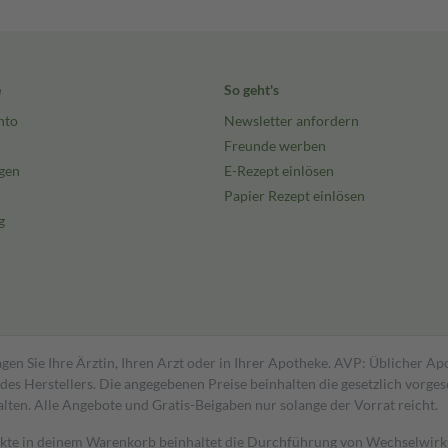
e
So geht's
nto
Newsletter anfordern
Freunde werben
gen
E-Rezept einlösen
Papier Rezept einlösen
g
gen Sie Ihre Ärztin, Ihren Arzt oder in Ihrer Apotheke. AVP: Üblicher A
s Herstellers. Die angegebenen Preise beinhalten die gesetzlich vorgesc
alten. Alle Angebote und Gratis-Beigaben nur solange der Vorrat reicht.
dukte in deinem Warenkorb beinhaltet die Durchführung von Wechselwir