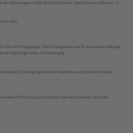
 der Schwangerschaft ist nicht erlaubt. Levothyroxin geht nur in
lich sein.
l vom Arzt festgelegt. Die Anfangsdosis bei Erwachsenen beträgt
 erfolgt langfristig, oft lebenslang.
verwenden. Entsorgung über die Apotheke schützt die Umwelt.
tearat (Ph. Eur.) [pfl anzlich]; mikrokristalline Cellulose;