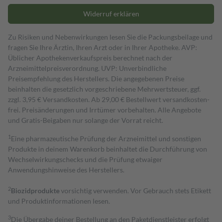
Widerruf erklären
Zu Risiken und Nebenwirkungen lesen Sie die Packungsbeilage und
fragen Sie Ihre Ärztin, Ihren Arzt oder in Ihrer Apotheke. AVP:
Üblicher Apothekenverkaufspreis berechnet nach der
Arzneimittelpreisverordnung. UVP: Unverbindliche
Preisempfehlung des Herstellers. Die angegebenen Preise
beinhalten die gesetzlich vorgeschriebene Mehrwertsteuer, ggf.
zzgl. 3,95 € Versandkosten. Ab 29,00 € Bestell­wert versand­kosten­
frei. Preisänderungen und Irrtümer vorbehalten. Alle Angebote
und Gratis-Beigaben nur solange der Vorrat reicht.
1
Eine pharmazeutische Prüfung der Arzneimittel und sonstigen
Produkte in deinem Warenkorb beinhaltet die Durchführung von
Wechselwirkungschecks und die Prüfung etwaiger
Anwendungshinweise des Herstellers.
2
Biozidprodukte
vorsichtig verwenden. Vor Gebrauch stets Etikett
und Produktinformationen lesen.
3
Die Übergabe deiner Bestellung an den Paketdienstleister erfolgt