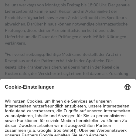
bei uns werktags von Montag bis Freitag bis 18:00 Uhr. Der genaue
Lieferzeitpunkt kann je nach Region und in Abhängigkeit der
Produktverfügbarkeit sowie vom Zustellzeitpunkt des Spediteurs
abweichen. Darüber hinaus können notwendige pharmazeutische
Prüfungen, die zu deiner Arzneimittelsicherheit dienen, die
Lieferfrist um die Dauer der Prüfungen einschließlich Klärungen
verlängern.
4
Für verschreibungspflichtige Medikamente stellt der Arzt ein
Rezept aus und der Patient erhält sie in der Apotheke. Die
gesetzliche Krankenversicherung übernimmt in der Regel die
Kosten dafür, der Versicherte trägt einen Teil davon als Zuzahlung
mit.
Grundsätzlich leisten Mitglieder Zuzahlungen in Höhe von zehn
Prozent des Abgabepreises,
mindestens
jedoch
fünf Euro
und
höchstens zehn Euro.
Es sind jedoch nie mehr als die tatsächlichen
Kosten der Leistung zu entrichten.
Diese Regeln gelten grundsätzlich auch für Online-Apotheken.
Bei Heilmitteln und häuslicher Krankenpflege beträgt die
Zuzahlung zehn Prozent der Kosten sowie zehn Euro je
Verordnung.