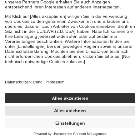
Um das Engagement der Versicherten für ihre eigene Gesundheit zu
stärken und die besondere Stellung der Familie zu unterstützen,
fallen
keine Zuzahlungen
an bei:
• Kindern und Jugendlichen bis zum vollendeten 18. Lebensjahr
mit Ausnahme der Fahrkosten
• Untersuchungen zur Vorsorge und Früherkennung, die von der
GKV getragen werden
• empfohlenen Schutzimpfungen
• Harn- und Blutteststreifen
Wir nutzen Trusted Shops als unabhängigen Dienstleister für die
Einholung von Bewertungen. Trusted Shops hat Maßnahmen
getroffen, um sicherzustellen, dass es sich um echte Bewertungen
handelt. Mehr Informationen findest du hier:
https://help.etrusted.com/hc/de/articles/4419944605341
Einige Bilder und Inhalte wurden unter Zuhilfenahme künstlicher
Intelligenz erstellt.