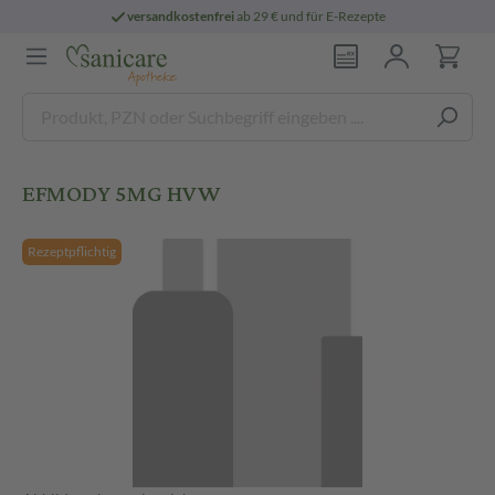
versandkostenfrei
ab 29 € und für E-Rezepte
EFMODY 5MG HVW
Rezeptpflichtig