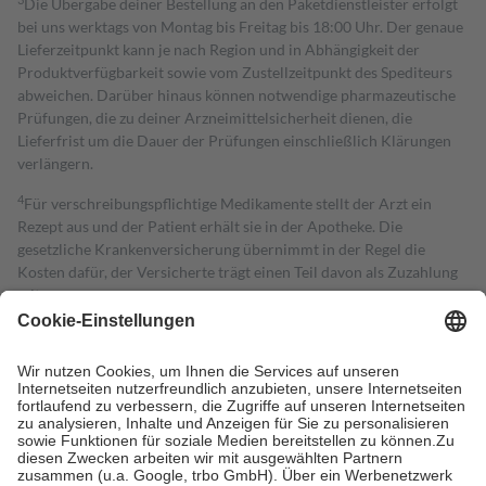
Die Übergabe deiner Bestellung an den Paketdienstleister erfolgt
bei uns werktags von Montag bis Freitag bis 18:00 Uhr. Der genaue
Lieferzeitpunkt kann je nach Region und in Abhängigkeit der
Produktverfügbarkeit sowie vom Zustellzeitpunkt des Spediteurs
abweichen. Darüber hinaus können notwendige pharmazeutische
Prüfungen, die zu deiner Arzneimittelsicherheit dienen, die
Lieferfrist um die Dauer der Prüfungen einschließlich Klärungen
verlängern.
4
Für verschreibungspflichtige Medikamente stellt der Arzt ein
Rezept aus und der Patient erhält sie in der Apotheke. Die
gesetzliche Krankenversicherung übernimmt in der Regel die
Kosten dafür, der Versicherte trägt einen Teil davon als Zuzahlung
mit.
Grundsätzlich leisten Mitglieder Zuzahlungen in Höhe von zehn
Prozent des Abgabepreises,
mindestens
jedoch
fünf Euro
und
höchstens zehn Euro.
Es sind jedoch nie mehr als die tatsächlichen
Kosten der Leistung zu entrichten.
Diese Regeln gelten grundsätzlich auch für Online-Apotheken.
Bei Heilmitteln und häuslicher Krankenpflege beträgt die
Zuzahlung zehn Prozent der Kosten sowie zehn Euro je
Verordnung.