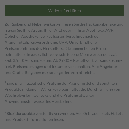
Widerruf erklären
Zu Risiken und Nebenwirkungen lesen Sie die Packungsbeilage und
fragen Sie Ihre Ärztin, Ihren Arzt oder in Ihrer Apotheke. AVP:
Üblicher Apothekenverkaufspreis berechnet nach der
Arzneimittelpreisverordnung. UVP: Unverbindliche
Preisempfehlung des Herstellers. Die angegebenen Preise
beinhalten die gesetzlich vorgeschriebene Mehrwertsteuer, ggf.
zzgl. 3,95 € Versandkosten. Ab 29,00 € Bestell­wert versand­kosten­
frei. Preisänderungen und Irrtümer vorbehalten. Alle Angebote
und Gratis-Beigaben nur solange der Vorrat reicht.
1
Eine pharmazeutische Prüfung der Arzneimittel und sonstigen
Produkte in deinem Warenkorb beinhaltet die Durchführung von
Wechselwirkungschecks und die Prüfung etwaiger
Anwendungshinweise des Herstellers.
2
Biozidprodukte
vorsichtig verwenden. Vor Gebrauch stets Etikett
und Produktinformationen lesen.
3