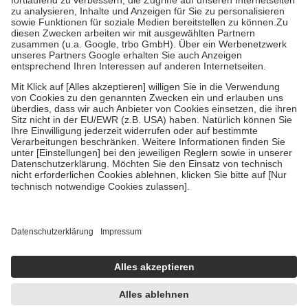
Diese Regeln gelten grundsätzlich auch für Online-Apotheken.
Bei Heilmitteln und häuslicher Krankenpflege beträgt die
Zuzahlung zehn Prozent der Kosten sowie zehn Euro je
Verordnung.
Um das Engagement der Versicherten für ihre eigene Gesundheit zu
stärken und die besondere Stellung der Familie zu unterstützen,
fallen
keine Zuzahlungen
an bei:
• Kindern und Jugendlichen bis zum vollendeten 18. Lebensjahr
mit Ausnahme der Fahrkosten
• Untersuchungen zur Vorsorge und Früherkennung, die von der
GKV getragen werden
• empfohlenen Schutzimpfungen
• Harn- und Blutteststreifen
Wir nutzen Trusted Shops als unabhängigen Dienstleister für die
Einholung von Bewertungen. Trusted Shops hat Maßnahmen
getroffen, um sicherzustellen, dass es sich um echte Bewertungen
handelt. Mehr Informationen findest du hier:
https://help.etrusted.com/hc/de/articles/4419944605341
Einige Bilder und Inhalte wurden unter Zuhilfenahme künstlicher
Intelligenz erstellt.