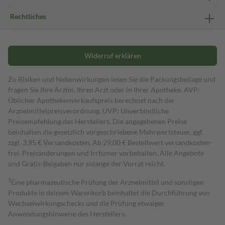
Rechtliches
Widerruf erklären
Zu Risiken und Nebenwirkungen lesen Sie die Packungsbeilage und
fragen Sie Ihre Ärztin, Ihren Arzt oder in Ihrer Apotheke. AVP:
Üblicher Apothekenverkaufspreis berechnet nach der
Arzneimittelpreisverordnung. UVP: Unverbindliche
Preisempfehlung des Herstellers. Die angegebenen Preise
beinhalten die gesetzlich vorgeschriebene Mehrwertsteuer, ggf.
zzgl. 3,95 € Versandkosten. Ab 29,00 € Bestell­wert versand­kosten­
frei. Preisänderungen und Irrtümer vorbehalten. Alle Angebote
und Gratis-Beigaben nur solange der Vorrat reicht.
1
Eine pharmazeutische Prüfung der Arzneimittel und sonstigen
Produkte in deinem Warenkorb beinhaltet die Durchführung von
Wechselwirkungschecks und die Prüfung etwaiger
Anwendungshinweise des Herstellers.