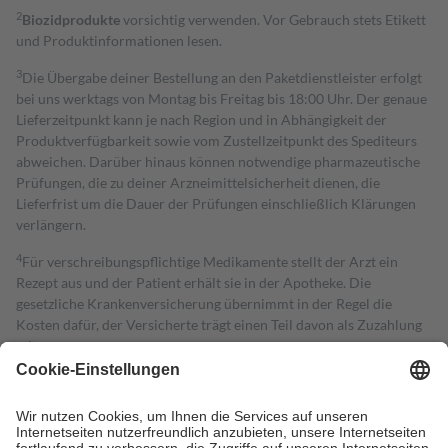
2
Biozidprodukte
vorsichtig verwenden. Vor Gebrauch stets Etikett
und Produktinformationen lesen.
3
Die Übergabe deiner Bestellung an den Paketdienstleister erfolgt
bei uns werktags von Montag bis Freitag bis 18:00 Uhr. Der genaue
Lieferzeitpunkt kann je nach Region und in Abhängigkeit der
Produktverfügbarkeit sowie vom Zustellzeitpunkt des Spediteurs
abweichen. Darüber hinaus können notwendige pharmazeutische
Prüfungen, die zu deiner Arzneimittelsicherheit dienen, die
Lieferfrist um die Dauer der Prüfungen einschließlich Klärungen
verlängern.
4
Für verschreibungspflichtige Medikamente stellt der Arzt ein
Rezept aus und der Patient erhält sie in der Apotheke. Die
gesetzliche Krankenversicherung übernimmt in der Regel die
Kosten dafür, der Versicherte trägt einen Teil davon als Zuzahlung
mit.
Grundsätzlich leisten Mitglieder Zuzahlungen in Höhe von zehn
Prozent des Abgabepreises,
mindestens
jedoch
fünf Euro
und
höchstens zehn Euro.
Es sind jedoch nie mehr als die tatsächlichen
Kosten der Leistung zu entrichten.