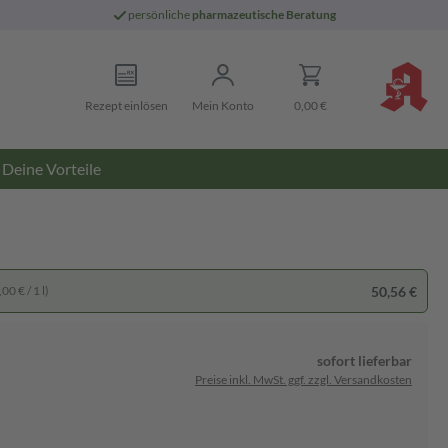
persönliche
pharmazeutische Beratung
Rezept einlösen
Mein Konto
0,00 €
Deine Vorteile
50,56 €
00 € / 1 l)
sofort lieferbar
Preise inkl. MwSt. ggf. zzgl. Versandkosten