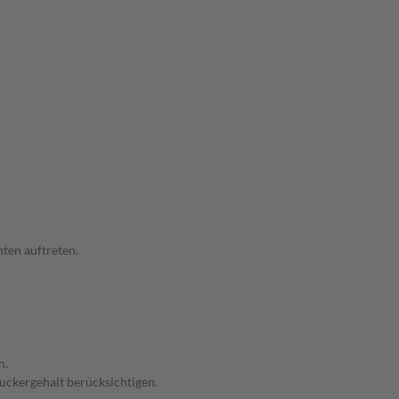
ten auftreten.
n.
Zuckergehalt berücksichtigen.