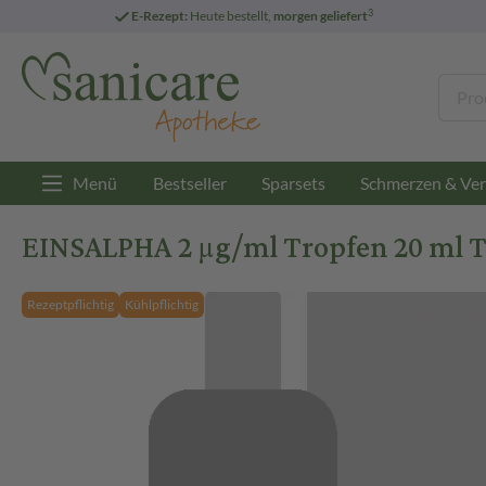
3
E-Rezept:
Heute bestellt,
morgen geliefert
Menü
Bestseller
Sparsets
Schmerzen & Ver
EINSALPHA 2 µg/ml Tropfen 20 ml
Rezeptpflichtig
Kühlpflichtig