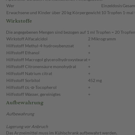
Wer
Einzeldosis
Gesam
Erwachsene und Kinder über 20 kg Körpergewicht
10 Tropfen
1-mal 
Wirkstoffe
Die angegebenen Mengen sind bezogen auf 1 ml Tropfen = 20 Tropfe
Wirkstoff
Alfacalcidol
2 Mikrogramm
Hilfsstoff
Methyl-4-hydroxybenzoat
+
Hilfsstoff
Ethanol
+
Hilfsstoff
Macrogol glycerolhydroxystearat
+
Hilfsstoff
Citronensäure monohydrat
+
Hilfsstoff
Natrium citrat
+
Hilfsstoff
Sorbitol
452 mg
Hilfsstoff
-α-Tocopherol
+
DL
Hilfsstoff
Wasser, gereinigtes
+
Aufbewahrung
Aufbewahrung
Lagerung vor Anbruch
Das Arzneimittel muss im Kühlschrank aufbewahrt werden.