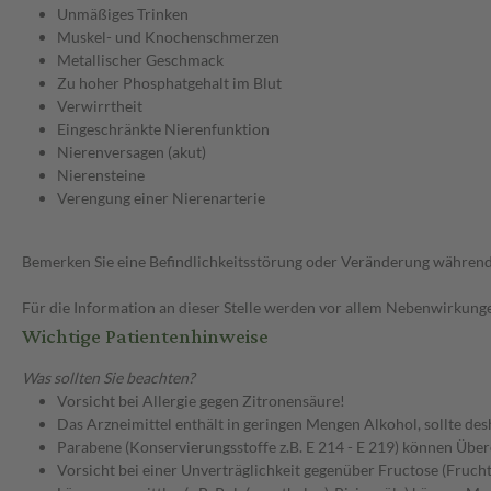
Unmäßiges Trinken
Muskel- und Knochenschmerzen
Metallischer Geschmack
Zu hoher Phosphatgehalt im Blut
Verwirrtheit
Eingeschränkte Nierenfunktion
Nierenversagen (akut)
Nierensteine
Verengung einer Nierenarterie
Bemerken Sie eine Befindlichkeitsstörung oder Veränderung während 
Für die Information an dieser Stelle werden vor allem Nebenwirkunge
Wichtige Patientenhinweise
Was sollten Sie beachten?
Vorsicht bei Allergie gegen Zitronensäure!
Das Arzneimittel enthält in geringen Mengen Alkohol, sollte d
Parabene (Konservierungsstoffe z.B. E 214 - E 219) können Über
Vorsicht bei einer Unverträglichkeit gegenüber Fructose (Frucht