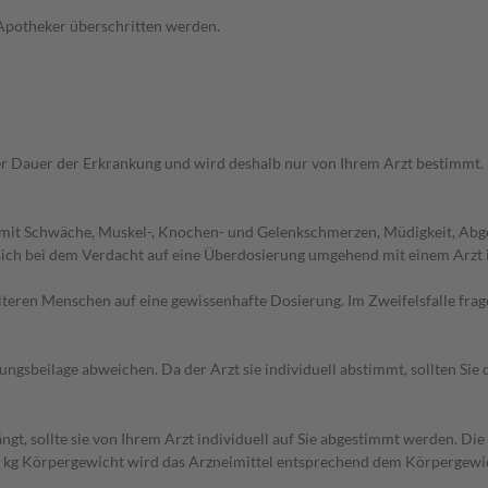
 Apotheker überschritten werden.
r Dauer der Erkrankung und wird deshalb nur von Ihrem Arzt bestimmt.
t mit Schwäche, Muskel-, Knochen- und Gelenkschmerzen, Müdigkeit, A
sich bei dem Verdacht auf eine Überdosierung umgehend mit einem Arzt 
d älteren Menschen auf eine gewissenhafte Dosierung. Im Zweifelsfalle f
gsbeilage abweichen. Da der Arzt sie individuell abstimmt, sollten Si
gt, sollte sie von Ihrem Arzt individuell auf Sie abgestimmt werden. Di
 20 kg Körpergewicht wird das Arzneimittel entsprechend dem Körpergewic