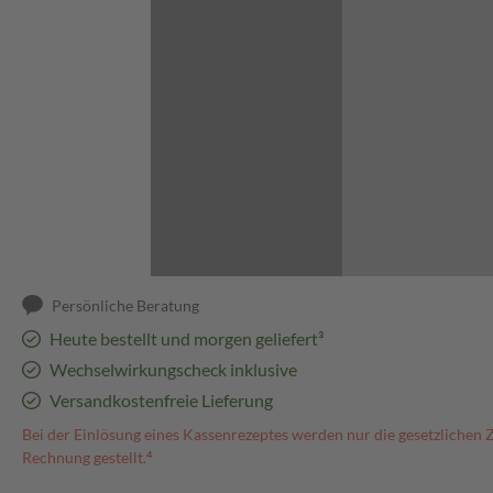
Abbildung kann abweichen
Persönliche Beratung
Heute bestellt und morgen geliefert³
Wechselwirkungscheck inklusive
Versandkostenfreie Lieferung
Bei der Einlösung eines Kassenrezeptes werden nur die gesetzlichen 
Rechnung gestellt.⁴