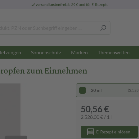
versandkostenfrei
ab 29 € und für E-Rezepte
letzungen
Sonnenschutz
Marken
Themenwelten
 Tropfen zum Einnehmen
20 ml
(2.528,
50,56 €
2.528,00 € / 1 l
E-Rezept einlösen