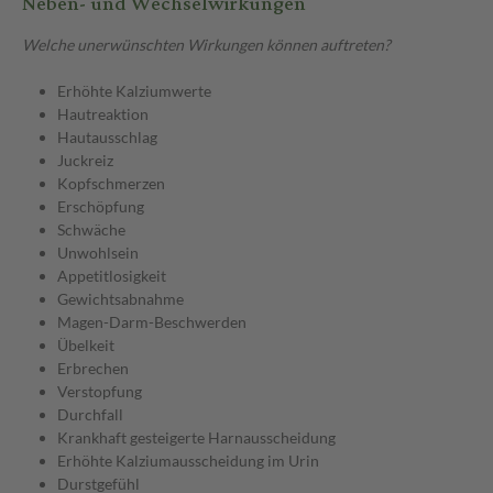
Neben- und Wechselwirkungen
Welche unerwünschten Wirkungen können auftreten?
Erhöhte Kalziumwerte
Hautreaktion
Hautausschlag
Juckreiz
Kopfschmerzen
Erschöpfung
Schwäche
Unwohlsein
Appetitlosigkeit
Gewichtsabnahme
Magen-Darm-Beschwerden
Übelkeit
Erbrechen
Verstopfung
Durchfall
Krankhaft gesteigerte Harnausscheidung
Erhöhte Kalziumausscheidung im Urin
Durstgefühl