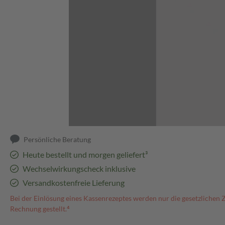
Abbildung kann abweichen
Persönliche Beratung
Heute bestellt und morgen geliefert³
Wechselwirkungscheck inklusive
Versandkostenfreie Lieferung
Bei der Einlösung eines Kassenrezeptes werden nur die gesetzlichen 
Rechnung gestellt.⁴