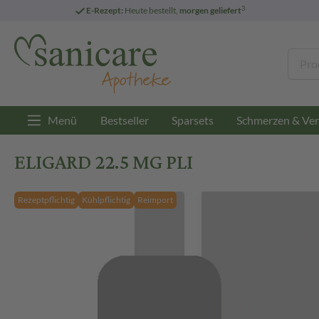
3
E-Rezept:
Heute bestellt,
morgen geliefert
Menü
Bestseller
Sparsets
Schmerzen & Ver
ELIGARD 22.5 MG PLI
Rezeptpflichtig
Kühlpflichtig
Reimport