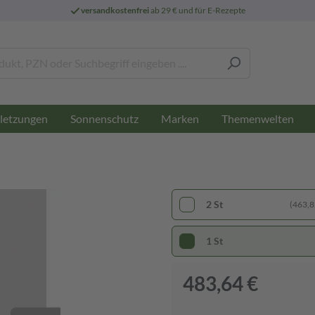
versandkostenfrei
ab 29 € und für E-Rezepte
letzungen
Sonnenschutz
Marken
Themenwelten
2 St
(463,82
1 St
483,64 €