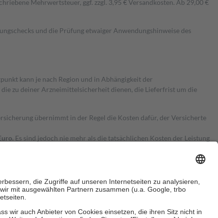
hriebene Mehrwertsteuer, ggf. zzgl. 3,95 € Versandkosten. Ab 29,00 €
kungschecks und die Prüfung etwaiger Anwendungshinweise des
itpunkt kann je nach Region und in Abhängigkeit der
 zu deiner Arzneimittelsicherheit dienen, die Lieferfrist um die
ersicherung übernimmt in der Regel die Kosten dafür, der Versicherte
Euro.
Es sind jedoch nie mehr als die tatsächlichen Kosten der Leistung
e Zuzahlungen
an bei: