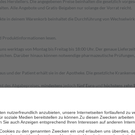
s Herstellers. Die angegebenen Preise beinhalten die gesetzlich vorgesc
alten. Alle Angebote und Gratis-Beigaben nur solange der Vorrat reicht.
dukte in deinem Warenkorb beinhaltet die Durchführung von Wechselwir
nd Produktinformationen lesen.
 uns werktags von Montag bis Freitag bis 18:00 Uhr. Der genaue Lieferze
ichen. Darüber hinaus können notwendige pharmazeutische Prüfungen, die
aus und der Patient erhält sie in der Apotheke. Die gesetzliche Krankenv
ent des Abgabepreises,
mindestens
jedoch
fünf Euro
und
höchstens zehn 
zehn Prozent der Kosten sowie zehn Euro je Verordnung.
rken und die besondere Stellung der Familie zu unterstützen, fallen
kein
 Ausnahme der Fahrkosten
 getragen werden