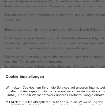
Arzneimittelpreisverordnung. UVP: Unverbindliche Preisempfehlung de
Bestell­wert versand­kosten­frei. Preisänderungen und Irrtümer vorbeh
1
Eine pharmazeutische Prüfung der Arzneimittel und sonstigen Pro
Herstellers.
2
Biozidprodukte
vorsichtig verwenden. Vor Gebrauch stets Etikett u
3
Die Übergabe deiner Bestellung an den Paketdienstleister erfolgt bei
Produktverfügbarkeit sowie vom Zustellzeitpunkt des Spediteurs abwe
Dauer der Prüfungen einschließlich Klärungen verlängern.
4
Für verschreibungspflichtige Medikamente stellt der Arzt ein Rezept 
trägt einen Teil davon als Zuzahlung mit.
Grundsätzlich leisten Mitglieder Zuzahlungen in Höhe von zehn Proz
zu entrichten.
Diese Regeln gelten grundsätzlich auch für Online-Apotheken.
Bei Heilmitteln und häuslicher Krankenpflege beträgt die Zuzahlung 
Um das Engagement der Versicherten für ihre eigene Gesundheit zu stä
• Kindern und Jugendlichen bis zum vollendeten 18. Lebensjahr mit
• Untersuchungen zur Vorsorge und Früherkennung, die von der GKV
• empfohlenen Schutzimpfungen