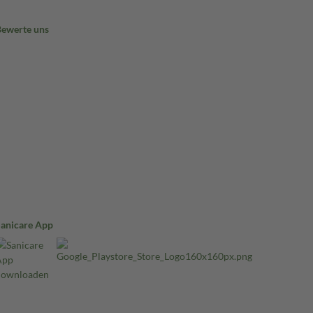
Bewerte uns
Sanicare App