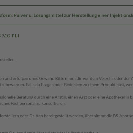
orm: Pulver u. Lösungsmittel zur Herstellung einer Injektionsl
5 MG PLI
ustellen.
 und erfolgen ohne Gewähr. Bitte nimm dir vor dem Verzehr oder der An
fzubewahren. Falls du Fragen oder Bedenken zu einem Produkt hast, wende
essionelle Beratung durch eine Ärztin, einen Arzt oder eine Apothekerin
sches Fachpersonal zu konsultieren.
n Herstellern oder Dritten bereitgestellt werden, übernimmt die BS-Apot
en Sie Ihre Ärztin, Ihren Arzt oder in Ihrer Apotheke.