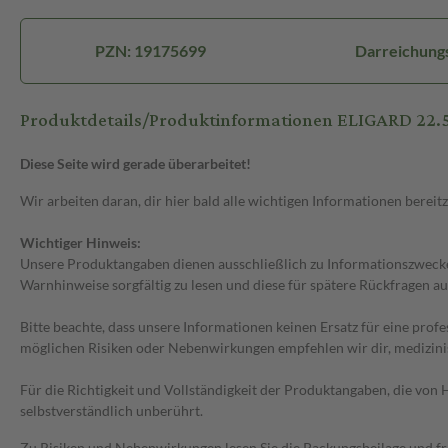
PZN: 19175699
Darreichungsf
Produktdetails/Produktinformationen ELIGARD 22.
Diese Seite wird gerade überarbeitet!
Wir arbeiten daran, dir hier bald alle wichtigen Informationen bereitz
Wichtiger Hinweis:
Unsere Produktangaben dienen ausschließlich zu Informationszwecken
Warnhinweise sorgfältig zu lesen und diese für spätere Rückfragen au
Bitte beachte, dass unsere Informationen keinen Ersatz für eine prof
möglichen Risiken oder Nebenwirkungen empfehlen wir dir, medizini
Für die Richtigkeit und Vollständigkeit der Produktangaben, die vo
selbstverständlich unberührt.
Zu Risiken und Nebenwirkungen lesen Sie die Packungsbeilage und frag