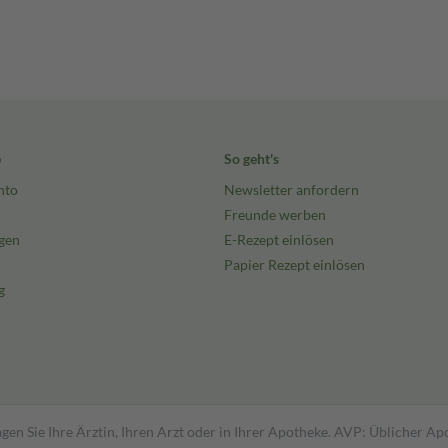
e
So geht's
nto
Newsletter anfordern
Freunde werben
gen
E-Rezept einlösen
Papier Rezept einlösen
g
gen Sie Ihre Ärztin, Ihren Arzt oder in Ihrer Apotheke. AVP: Üblicher A