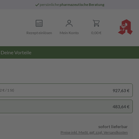
persönliche
pharmazeutische Beratung
Rezept einlösen
Mein Konto
0,00 €
Deine Vorteile
927,63 €
 € / 1 St)
483,64 €
sofort lieferbar
Preise inkl. MwSt. ggf. zzgl. Versandkosten