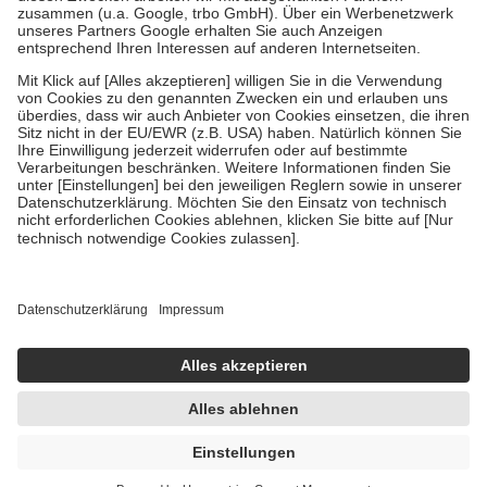
Diese Regeln gelten grundsätzlich auch für Online-Apotheken.
Bei Heilmitteln und häuslicher Krankenpflege beträgt die
Zuzahlung zehn Prozent der Kosten sowie zehn Euro je
Verordnung.
Um das Engagement der Versicherten für ihre eigene Gesundheit zu
stärken und die besondere Stellung der Familie zu unterstützen,
fallen
keine Zuzahlungen
an bei:
• Kindern und Jugendlichen bis zum vollendeten 18. Lebensjahr
mit Ausnahme der Fahrkosten
• Untersuchungen zur Vorsorge und Früherkennung, die von der
GKV getragen werden
• empfohlenen Schutzimpfungen
• Harn- und Blutteststreifen
Wir nutzen Trusted Shops als unabhängigen Dienstleister für die
Einholung von Bewertungen. Trusted Shops hat Maßnahmen
getroffen, um sicherzustellen, dass es sich um echte Bewertungen
handelt. Mehr Informationen findest du hier:
https://help.etrusted.com/hc/de/articles/4419944605341