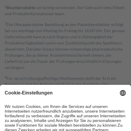
2
Biozidprodukte
vorsichtig verwenden. Vor Gebrauch stets Etikett
und Produktinformationen lesen.
3
Die Übergabe deiner Bestellung an den Paketdienstleister erfolgt
bei uns werktags von Montag bis Freitag bis 18:00 Uhr. Der genaue
Lieferzeitpunkt kann je nach Region und in Abhängigkeit der
Produktverfügbarkeit sowie vom Zustellzeitpunkt des Spediteurs
abweichen. Darüber hinaus können notwendige pharmazeutische
Prüfungen, die zu deiner Arzneimittelsicherheit dienen, die
Lieferfrist um die Dauer der Prüfungen einschließlich Klärungen
verlängern.
4
Für verschreibungspflichtige Medikamente stellt der Arzt ein
Rezept aus und der Patient erhält sie in der Apotheke. Die
gesetzliche Krankenversicherung übernimmt in der Regel die
Kosten dafür, der Versicherte trägt einen Teil davon als Zuzahlung
mit.
Grundsätzlich leisten Mitglieder Zuzahlungen in Höhe von zehn
Prozent des Abgabepreises,
mindestens
jedoch
fünf Euro
und
höchstens zehn Euro.
Es sind jedoch nie mehr als die tatsächlichen
Kosten der Leistung zu entrichten.