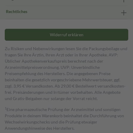
Rechtliches
Widerruf erklären
Zu Risiken und Nebenwirkungen lesen Sie die Packungsbeilage und
fragen Sie Ihre Ärztin, Ihren Arzt oder in Ihrer Apotheke. AVP:
Üblicher Apothekenverkaufspreis berechnet nach der
Arzneimittelpreisverordnung. UVP: Unverbindliche
Preisempfehlung des Herstellers. Die angegebenen Preise
beinhalten die gesetzlich vorgeschriebene Mehrwertsteuer, ggf.
zzgl. 3,95 € Versandkosten. Ab 29,00 € Bestell­wert versand­kosten­
frei. Preisänderungen und Irrtümer vorbehalten. Alle Angebote
und Gratis-Beigaben nur solange der Vorrat reicht.
1
Eine pharmazeutische Prüfung der Arzneimittel und sonstigen
Produkte in deinem Warenkorb beinhaltet die Durchführung von
Wechselwirkungschecks und die Prüfung etwaiger
Anwendungshinweise des Herstellers.