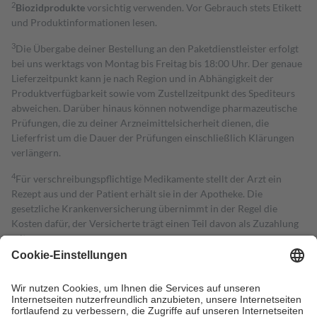
2
Biozidprodukte
vorsichtig verwenden. Vor Gebrauch stets Etikett
und Produktinformationen lesen.
3
Die Übergabe deiner Bestellung an den Paketdienstleister erfolgt
bei uns werktags von Montag bis Freitag bis 18:00 Uhr. Der genaue
Lieferzeitpunkt kann je nach Region und in Abhängigkeit der
Produktverfügbarkeit sowie vom Zustellzeitpunkt des Spediteurs
abweichen. Darüber hinaus können notwendige pharmazeutische
Prüfungen, die zu deiner Arzneimittelsicherheit dienen, die
Lieferfrist um die Dauer der Prüfungen einschließlich Klärungen
verlängern.
4
Für verschreibungspflichtige Medikamente stellt der Arzt ein
Rezept aus und der Patient erhält sie in der Apotheke. Die
gesetzliche Krankenversicherung übernimmt in der Regel die
Kosten dafür, der Versicherte trägt einen Teil davon als Zuzahlung
mit.
Grundsätzlich leisten Mitglieder Zuzahlungen in Höhe von zehn
Prozent des Abgabepreises,
mindestens
jedoch
fünf Euro
und
höchstens zehn Euro.
Es sind jedoch nie mehr als die tatsächlichen
Kosten der Leistung zu entrichten.
Diese Regeln gelten grundsätzlich auch für Online-Apotheken.