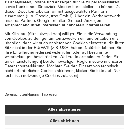
Bei Heilmitteln und häuslicher Krankenpflege beträgt die
Zuzahlung zehn Prozent der Kosten sowie zehn Euro je
Verordnung.
Um das Engagement der Versicherten für ihre eigene Gesundheit zu
stärken und die besondere Stellung der Familie zu unterstützen,
fallen
keine Zuzahlungen
an bei:
• Kindern und Jugendlichen bis zum vollendeten 18. Lebensjahr
mit Ausnahme der Fahrkosten
• Untersuchungen zur Vorsorge und Früherkennung, die von der
GKV getragen werden
• empfohlenen Schutzimpfungen
• Harn- und Blutteststreifen
Wir nutzen Trusted Shops als unabhängigen Dienstleister für die
Einholung von Bewertungen. Trusted Shops hat Maßnahmen
getroffen, um sicherzustellen, dass es sich um echte Bewertungen
handelt. Mehr Informationen findest du hier:
https://help.etrusted.com/hc/de/articles/4419944605341
Einige Bilder und Inhalte wurden unter Zuhilfenahme künstlicher
Intelligenz erstellt.