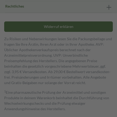
Rechtliches
Widerruf erklären
Zu Risiken und Nebenwirkungen lesen Sie die Packungsbeilage und
fragen Sie Ihre Ärztin, Ihren Arzt oder in Ihrer Apotheke. AVP:
Üblicher Apothekenverkaufspreis berechnet nach der
Arzneimittelpreisverordnung. UVP: Unverbindliche
Preisempfehlung des Herstellers. Die angegebenen Preise
beinhalten die gesetzlich vorgeschriebene Mehrwertsteuer, ggf.
zzgl. 3,95 € Versandkosten. Ab 29,00 € Bestell­wert versand­kosten­
frei. Preisänderungen und Irrtümer vorbehalten. Alle Angebote
und Gratis-Beigaben nur solange der Vorrat reicht.
1
Eine pharmazeutische Prüfung der Arzneimittel und sonstigen
Produkte in deinem Warenkorb beinhaltet die Durchführung von
Wechselwirkungschecks und die Prüfung etwaiger
Anwendungshinweise des Herstellers.