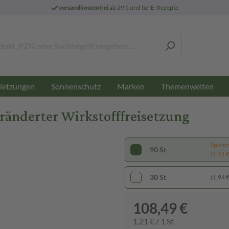
versandkostenfrei
ab 29 € und für E-Rezepte
letzungen
Sonnenschutz
Marken
Themenwelten
eränderter Wirkstofffreisetzung
Sparti
90 St
(1,21 € 
30 St
(1,94 € 
108,49 €
1,21 € / 1 St