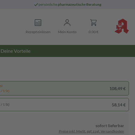
persönliche
pharmazeutische Beratung
Rezept einlösen
Mein Konto
0,00 €
Deine Vorteile
pp
108,49 €
/ 1 St)
58,14 €
/ 1 St)
sofort lieferbar
Preise inkl. MwSt. ggf. zzgl. Versandkosten