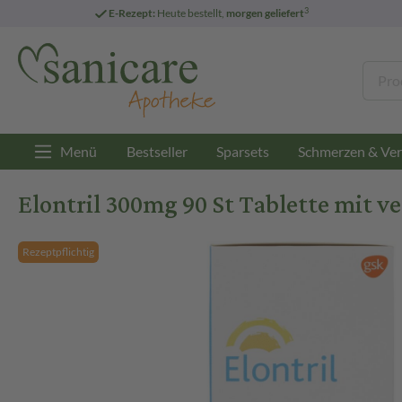
3
E-Rezept:
Heute bestellt,
morgen geliefert
Menü
Bestseller
Sparsets
Schmerzen & Ver
Elontril 300mg 90 St Tablette mit v
Rezeptpflichtig