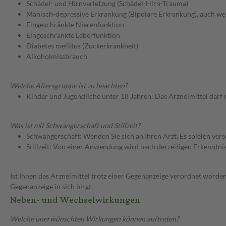
Schädel- und Hirnverletzung (Schädel-Hirn-Trauma)
Manisch-depressive Erkrankung (Bipolare Erkrankung), auch wen
Eingeschränkte Nierenfunktion
Eingeschränkte Leberfunktion
Diabetes mellitus (Zuckerkrankheit)
Alkoholmissbrauch
Welche Altersgruppe ist zu beachten?
Kinder und Jugendliche unter 18 Jahren: Das Arzneimittel darf
Was ist mit Schwangerschaft und Stillzeit?
Schwangerschaft: Wenden Sie sich an Ihren Arzt. Es spielen ve
Stillzeit: Von einer Anwendung wird nach derzeitigen Erkenntniss
Ist Ihnen das Arzneimittel trotz einer Gegenanzeige verordnet worden
Gegenanzeige in sich birgt.
Neben- und Wechselwirkungen
Welche unerwünschten Wirkungen können auftreten?