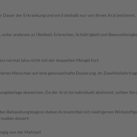
r Dauer der Erkrankung und wird deshalb nur von Ihrem Arzt bestimmt.
nter anderem zu Übelkeit, Erbrechen, Schläfrigkeit und Bewusstlosigkei
z normal (also nicht mit der doppelten Menge) fort.
d älteren Menschen auf eine gewissenhafte Dosierung. Im Zweifelsfalle f
gsbeilage abweichen. Da der Arzt sie individuell abstimmt, sollten Si
r den Behandlungsbeginn stehen Arzneimittel mit niedrigerem Wirkstoffg
ermaßen dosiert:
ngig von der Mahlzeit