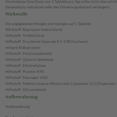
Höchstdosis: Eine Dosis von 1 Tablette pro Tag sollte nicht überschri
Gesamtdosis reduzieren oder den Dosierungsabstand verlängern.
Wirkstoffe
Die angegebenen Mengen sind bezogen auf 1 Tablette
Wirkstoff
Bupropion hydrochlorid
Hilfsstoff
Triethylcitrat
Hilfsstoff
Drucktinte Opacode S-1-17823 schwarz
entspricht
Bupropion
Hilfsstoff
Poly(vinylalkohol)
Hilfsstoff
Glycerol dibehenat
Hilfsstoff
Ethylcellulose
Hilfsstoff
Povidon K90
Hilfsstoff
Macrogol 1450
Hilfsstoff
Methacrylsäure-Ethylacrylat-Copolymer (1:1) Dispersion
Hilfsstoff
Siliciumdioxid
Aufbewahrung
Aufbewahrung