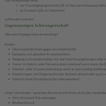
Das Arzneimittel muss
vor Feuchtigkeit geschützt (z.B. im fest verschlossenen Behä
im Dunkeln (z.B. im Umkarton)
aufbewahrt werden.
Gegenanzeigen Schwangerschaft
Was spricht gegen eine Anwendung?
Immer:
Überempfindlichkeit gegen die Inhaltsstoffe
Epilepsie, mit aktuellen Krampfanfällen
Neigung zu Krampfanfällen, d.h. bei Familienangehörigen oder i
Tumor im Gehirn oder Nervensystem, eventuell auch wenn die E
Alkohol- oder Arzneimittelentzug, wenn er gleichzeitig stattfinde
Essstörungen, wie Magersucht oder Bulimie, aktuell oder auch, 
Leberzirrhose (Schädigung des Lebergewebes)
Unter Umständen - sprechen Sie hierzu mit Ihrem Arzt oder Apotheke
Herz-Kreislauf-Erkrankungen
Bluthochdruck