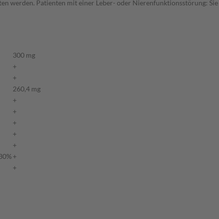
tten werden. Patienten mit einer Leber- oder Nierenfunktionsstörung: Sie
300 mg
+
+
260,4 mg
+
+
+
+
+
 30%
+
+