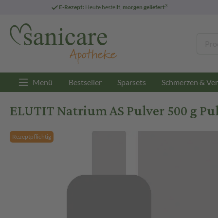
3
E-Rezept:
Heute bestellt,
morgen geliefert
Menü
Bestseller
Sparsets
Schmerzen & Ver
ELUTIT Natrium AS Pulver 500 g Pu
Rezeptpflichtig