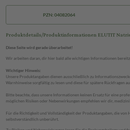
PZN: 04082064
Produktdetails/Produktinformationen ELUTIT Natri
Diese Seite wird gerade überarbeitet!
Wir arbeiten daran, dir hier bald alle wichtigen Informationen bereitz
Wichtiger Hinweis:
Unsere Produktangaben dienen ausschließlich zu Informationszwecken
Warnhinweise sorgfältig zu lesen und diese für spätere Rückfragen au
Bitte beachte, dass unsere Informationen keinen Ersatz für eine prof
möglichen Risiken oder Nebenwirkungen empfehlen wir dir, medizini
Für die Richtigkeit und Vollständigkeit der Produktangaben, die vo
selbstverständlich unberührt.
Zu Risiken und Nebenwirkungen lesen Sie die Packungsbeilage und frag