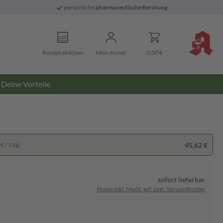
persönliche
pharmazeutische Beratung
Rezept einlösen
Mein Konto
0,00 €
Deine Vorteile
45,62 €
€ / 1 kg)
sofort lieferbar
Preise inkl. MwSt. ggf. zzgl. Versandkosten