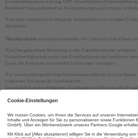
Arzneimittelpreisverordnung. UVP: Unverbindliche Preisempfehlung de
Bestell­wert versand­kosten­frei. Preisänderungen und Irrtümer vorbeh
1
Eine pharmazeutische Prüfung der Arzneimittel und sonstigen Pro
Herstellers.
2
Biozidprodukte
vorsichtig verwenden. Vor Gebrauch stets Etikett u
3
Die Übergabe deiner Bestellung an den Paketdienstleister erfolgt bei
Produktverfügbarkeit sowie vom Zustellzeitpunkt des Spediteurs abwe
Dauer der Prüfungen einschließlich Klärungen verlängern.
4
Für verschreibungspflichtige Medikamente stellt der Arzt ein Rezept 
trägt einen Teil davon als Zuzahlung mit.
Grundsätzlich leisten Mitglieder Zuzahlungen in Höhe von zehn Proz
zu entrichten.
Diese Regeln gelten grundsätzlich auch für Online-Apotheken.
Bei Heilmitteln und häuslicher Krankenpflege beträgt die Zuzahlung 
Um das Engagement der Versicherten für ihre eigene Gesundheit zu stä
• Kindern und Jugendlichen bis zum vollendeten 18. Lebensjahr mit
• Untersuchungen zur Vorsorge und Früherkennung, die von der GKV
• empfohlenen Schutzimpfungen