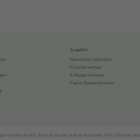
e
So geht's
nto
Newsletter anfordern
Freunde werben
gen
E-Rezept einlösen
Papier Rezept einlösen
g
gen Sie Ihre Ärztin, Ihren Arzt oder in Ihrer Apotheke. AVP: Üblicher A