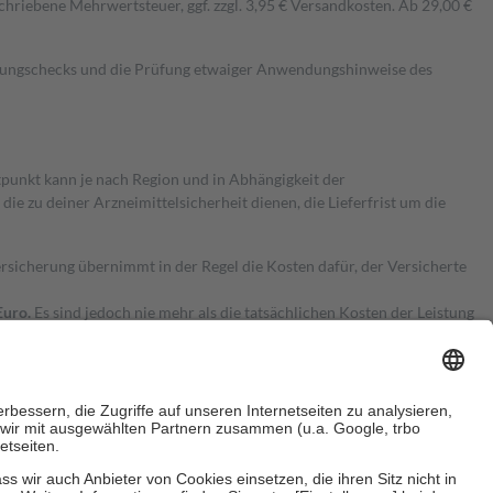
hriebene Mehrwertsteuer, ggf. zzgl. 3,95 € Versandkosten. Ab 29,00 €
kungschecks und die Prüfung etwaiger Anwendungshinweise des
itpunkt kann je nach Region und in Abhängigkeit der
 zu deiner Arzneimittelsicherheit dienen, die Lieferfrist um die
ersicherung übernimmt in der Regel die Kosten dafür, der Versicherte
Euro.
Es sind jedoch nie mehr als die tatsächlichen Kosten der Leistung
e Zuzahlungen
an bei: