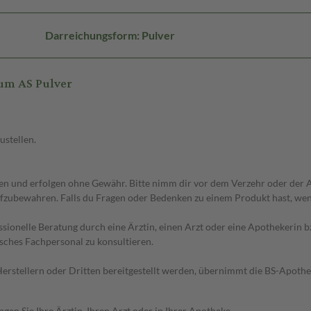
Darreichungsform: Pulver
um AS Pulver
ustellen.
 und erfolgen ohne Gewähr. Bitte nimm dir vor dem Verzehr oder der An
fzubewahren. Falls du Fragen oder Bedenken zu einem Produkt hast, wende
essionelle Beratung durch eine Ärztin, einen Arzt oder eine Apothekerin
sches Fachpersonal zu konsultieren.
n Herstellern oder Dritten bereitgestellt werden, übernimmt die BS-Apot
en Sie Ihre Ärztin, Ihren Arzt oder in Ihrer Apotheke.