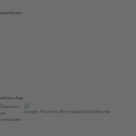
Bewerte uns
Sanicare App