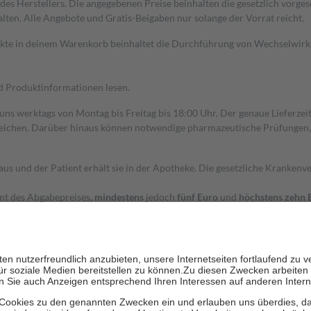
s Herstellers. Die angegebenen Preise beinhalten die gesetzlich vorgesc
alten. Alle Angebote und Gratis-Beigaben nur solange der Vorrat reicht.
dukte in deinem Warenkorb beinhaltet die Durchführung von Wechselwir
nd Produktinformationen lesen.
 uns werktags von Montag bis Freitag bis 18:00 Uhr. Der genaue Lieferze
ichen. Darüber hinaus können notwendige pharmazeutische Prüfungen, die
aus und der Patient erhält sie in der Apotheke. Die gesetzliche Krankenv
ent des Abgabepreises,
mindestens
jedoch
fünf Euro
und
höchstens zehn 
zehn Prozent der Kosten sowie zehn Euro je Verordnung.
rken und die besondere Stellung der Familie zu unterstützen, fallen
kein
 Ausnahme der Fahrkosten
 getragen werden