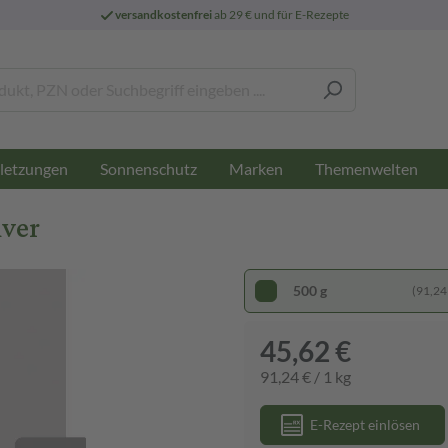
versandkostenfrei
ab 29 € und für E-Rezepte
letzungen
Sonnenschutz
Marken
Themenwelten
lver
500 g
(91,24 
45,62 €
91,24 € / 1 kg
E-Rezept einlösen