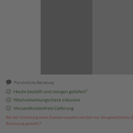
Abbildung kann abweichen
Persönliche Beratung
Heute bestellt und morgen geliefert³
Wechselwirkungscheck inklusive
Versandkostenfreie Lieferung
Bei der Einlösung eines Kassenrezeptes werden nur die gesetzlichen 
Rechnung gestellt.⁴