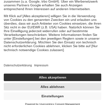
Verordnung.
Um das Engagement der Versicherten für ihre eigene Gesundheit zu
stärken und die besondere Stellung der Familie zu unterstützen,
fallen
keine Zuzahlungen
an bei:
• Kindern und Jugendlichen bis zum vollendeten 18. Lebensjahr
mit Ausnahme der Fahrkosten
• Untersuchungen zur Vorsorge und Früherkennung, die von der
GKV getragen werden
• empfohlenen Schutzimpfungen
• Harn- und Blutteststreifen
Wir nutzen Trusted Shops als unabhängigen Dienstleister für die
Einholung von Bewertungen. Trusted Shops hat Maßnahmen
getroffen, um sicherzustellen, dass es sich um echte Bewertungen
handelt. Mehr Informationen findest du hier:
https://help.etrusted.com/hc/de/articles/4419944605341
Einige Bilder und Inhalte wurden unter Zuhilfenahme künstlicher
Intelligenz erstellt.