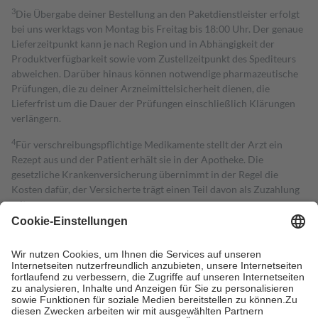
3
Die Übergabe deiner Bestellung an den Paketdienstleister erfolgt
bei uns werktags von Montag bis Freitag bis 18:00 Uhr. Der genaue
Lieferzeitpunkt kann je nach Region und in Abhängigkeit der
Produktverfügbarkeit sowie vom Zustellzeitpunkt des Spediteurs
abweichen. Darüber hinaus können notwendige pharmazeutische
Prüfungen, die zu deiner Arzneimittelsicherheit dienen, die
Lieferfrist um die Dauer der Prüfungen einschließlich Klärungen
verlängern.
4
Für verschreibungspflichtige Medikamente stellt der Arzt ein
Rezept aus und der Patient erhält sie in der Apotheke. Die
gesetzliche Krankenversicherung übernimmt in der Regel die
Kosten dafür, der Versicherte trägt einen Teil davon als Zuzahlung
mit.
Grundsätzlich leisten Mitglieder Zuzahlungen in Höhe von zehn
Prozent des Abgabepreises,
mindestens
jedoch
fünf Euro
und
höchstens zehn Euro.
Es sind jedoch nie mehr als die tatsächlichen
Kosten der Leistung zu entrichten.
Diese Regeln gelten grundsätzlich auch für Online-Apotheken.
Bei Heilmitteln und häuslicher Krankenpflege beträgt die
Zuzahlung zehn Prozent der Kosten sowie zehn Euro je