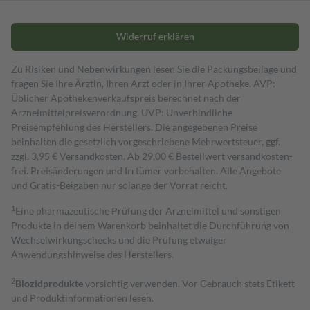
Widerruf erklären
Zu Risiken und Nebenwirkungen lesen Sie die Packungsbeilage und
fragen Sie Ihre Ärztin, Ihren Arzt oder in Ihrer Apotheke. AVP:
Üblicher Apothekenverkaufspreis berechnet nach der
Arzneimittelpreisverordnung. UVP: Unverbindliche
Preisempfehlung des Herstellers. Die angegebenen Preise
beinhalten die gesetzlich vorgeschriebene Mehrwertsteuer, ggf.
zzgl. 3,95 € Versandkosten. Ab 29,00 € Bestell­wert versand­kosten­
frei. Preisänderungen und Irrtümer vorbehalten. Alle Angebote
und Gratis-Beigaben nur solange der Vorrat reicht.
1
Eine pharmazeutische Prüfung der Arzneimittel und sonstigen
Produkte in deinem Warenkorb beinhaltet die Durchführung von
Wechselwirkungschecks und die Prüfung etwaiger
Anwendungshinweise des Herstellers.
2
Biozidprodukte
vorsichtig verwenden. Vor Gebrauch stets Etikett
und Produktinformationen lesen.