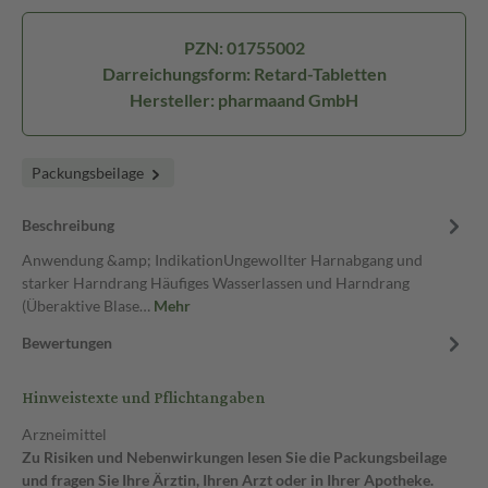
PZN: 01755002
Darreichungsform: Retard-Tabletten
Hersteller: pharmaand GmbH
Packungsbeilage
Beschreibung
Anwendung &amp; IndikationUngewollter Harnabgang und
starker Harndrang Häufiges Wasserlassen und Harndrang
(Überaktive Blase…
Mehr
Bewertungen
Hinweistexte und Pflichtangaben
Arzneimittel
Zu Risiken und Nebenwirkungen lesen Sie die Packungsbeilage
und fragen Sie Ihre Ärztin, Ihren Arzt oder in Ihrer Apotheke.