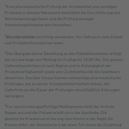
1
Eine pharmazeutische Prüfung der Arzneimittel und sonstigen
Produkte in deinem Warenkorb beinhaltet die Durchführung von
Wechselwirkungschecks und die Prüfung etwaiger
Anwendungshinweise des Herstellers.
2
Biozidprodukte
vorsichtig verwenden. Vor Gebrauch stets Etikett
und Produktinformationen lesen.
3
Die Übergabe deiner Bestellung an den Paketdienstleister erfolgt
bei uns werktags von Montag bis Freitag bis 18:00 Uhr. Der genaue
Lieferzeitpunkt kann je nach Region und in Abhängigkeit der
Produktverfügbarkeit sowie vom Zustellzeitpunkt des Spediteurs
abweichen. Darüber hinaus können notwendige pharmazeutische
Prüfungen, die zu deiner Arzneimittelsicherheit dienen, die
Lieferfrist um die Dauer der Prüfungen einschließlich Klärungen
verlängern.
4
Für verschreibungspflichtige Medikamente stellt der Arzt ein
Rezept aus und der Patient erhält sie in der Apotheke. Die
gesetzliche Krankenversicherung übernimmt in der Regel die
Kosten dafür, der Versicherte trägt einen Teil davon als Zuzahlung