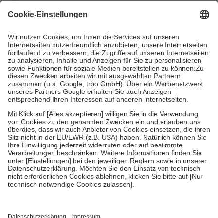
mit.
Grundsätzlich leisten Mitglieder Zuzahlungen in Höhe von zehn
Prozent des Abgabepreises,
mindestens
jedoch
fünf Euro
und
höchstens zehn Euro.
Es sind jedoch nie mehr als die tatsächlichen
Kosten der Leistung zu entrichten.
Diese Regeln gelten grundsätzlich auch für Online-Apotheken.
Bei Heilmitteln und häuslicher Krankenpflege beträgt die
Zuzahlung zehn Prozent der Kosten sowie zehn Euro je
Verordnung.
Um das Engagement der Versicherten für ihre eigene Gesundheit zu
stärken und die besondere Stellung der Familie zu unterstützen,
fallen
keine Zuzahlungen
an bei:
• Kindern und Jugendlichen bis zum vollendeten 18. Lebensjahr
mit Ausnahme der Fahrkosten
• Untersuchungen zur Vorsorge und Früherkennung, die von der
GKV getragen werden
• empfohlenen Schutzimpfungen
• Harn- und Blutteststreifen
Wir nutzen Trusted Shops als unabhängigen Dienstleister für die
Einholung von Bewertungen. Trusted Shops hat Maßnahmen
getroffen, um sicherzustellen, dass es sich um echte Bewertungen