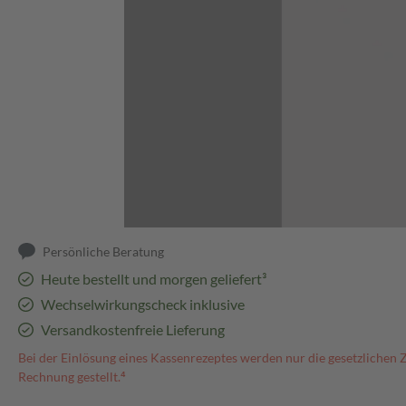
Abbildung kann abweichen
Persönliche Beratung
Heute bestellt und morgen geliefert³
Wechselwirkungscheck inklusive
Versandkostenfreie Lieferung
Bei der Einlösung eines Kassenrezeptes werden nur die gesetzlichen 
Rechnung gestellt.⁴