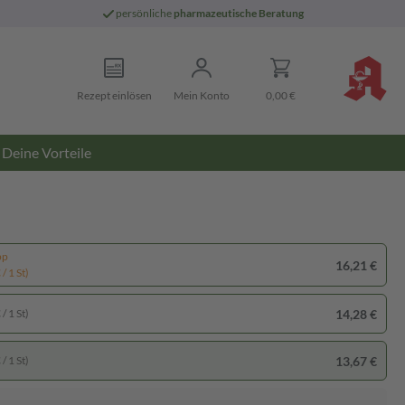
persönliche
pharmazeutische Beratung
Rezept einlösen
Mein Konto
0,00 €
Deine Vorteile
pp
16,21 €
/ 1 St)
14,28 €
/ 1 St)
13,67 €
/ 1 St)