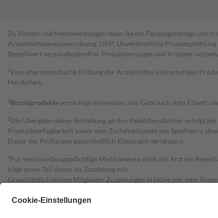
Zu Risiken und Nebenwirkungen lesen Sie die Packungsbeilage und fra
Arzneimittelpreisverordnung. UVP: Unverbindliche Preisempfehlung de
Bestell­wert versand­kosten­frei. Preisänderungen und Irrtümer vorbeh
1
Eine pharmazeutische Prüfung der Arzneimittel und sonstigen Pro
Herstellers.
2
Biozidprodukte
vorsichtig verwenden. Vor Gebrauch stets Etikett u
3
Die Übergabe deiner Bestellung an den Paketdienstleister erfolgt bei
Produktverfügbarkeit sowie vom Zustellzeitpunkt des Spediteurs abwe
Dauer der Prüfungen einschließlich Klärungen verlängern.
4
Für verschreibungspflichtige Medikamente stellt der Arzt ein Rezept 
trägt einen Teil davon als Zuzahlung mit.
Grundsätzlich leisten Mitglieder Zuzahlungen in Höhe von zehn Proz
zu entrichten.
Diese Regeln gelten grundsätzlich auch für Online-Apotheken.
Bei Heilmitteln und häuslicher Krankenpflege beträgt die Zuzahlung 