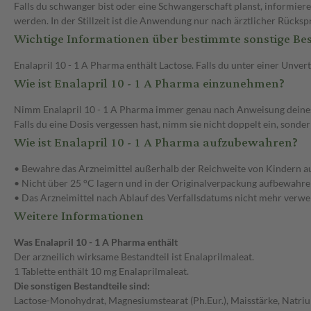
Falls du schwanger bist oder eine Schwangerschaft planst, informier
werden. In der Stillzeit ist die Anwendung nur nach ärztlicher Rücks
Wichtige Informationen über bestimmte sonstige Bes
Enalapril 10 - 1 A Pharma enthält Lactose. Falls du unter einer Unve
Wie ist Enalapril 10 - 1 A Pharma einzunehmen?
Nimm Enalapril 10 - 1 A Pharma immer genau nach Anweisung deines Arz
Falls du eine Dosis vergessen hast, nimm sie nicht doppelt ein, sonder
Wie ist Enalapril 10 - 1 A Pharma aufzubewahren?
• Bewahre das Arzneimittel außerhalb der Reichweite von Kindern au
• Nicht über 25 °C lagern und in der Originalverpackung aufbewahren
• Das Arzneimittel nach Ablauf des Verfallsdatums nicht mehr verw
Weitere Informationen
Was Enalapril 10 - 1 A Pharma enthält
Der arzneilich wirksame Bestandteil ist Enalaprilmaleat.
1 Tablette enthält 10 mg Enalaprilmaleat.
Die sonstigen Bestandteile sind:
Lactose-Monohydrat, Magnesiumstearat (Ph.Eur.), Maisstärke, Natriu