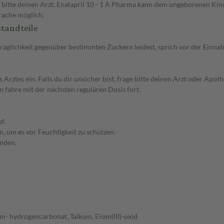
e bitte deinen Arzt. Enalapril 10 - 1 A Pharma kann dem ungeborenen Ki
prache möglich.
tandteile
rträglichkeit gegenüber bestimmten Zuckern leidest, sprich vor der Einn
tes ein. Falls du dir unsicher bist, frage bitte deinen Arzt oder Apoth
n fahre mit der nächsten regulären Dosis fort.
f.
, um es vor Feuchtigkeit zu schützen.
enden.
m- hydrogencarbonat, Talkum, Eisen(III)-oxid