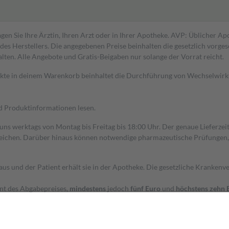
gen Sie Ihre Ärztin, Ihren Arzt oder in Ihrer Apotheke. AVP: Üblicher A
s Herstellers. Die angegebenen Preise beinhalten die gesetzlich vorgesc
alten. Alle Angebote und Gratis-Beigaben nur solange der Vorrat reicht.
dukte in deinem Warenkorb beinhaltet die Durchführung von Wechselwir
nd Produktinformationen lesen.
 uns werktags von Montag bis Freitag bis 18:00 Uhr. Der genaue Lieferze
ichen. Darüber hinaus können notwendige pharmazeutische Prüfungen, die
aus und der Patient erhält sie in der Apotheke. Die gesetzliche Krankenv
ent des Abgabepreises,
mindestens
jedoch
fünf Euro
und
höchstens zehn 
zehn Prozent der Kosten sowie zehn Euro je Verordnung.