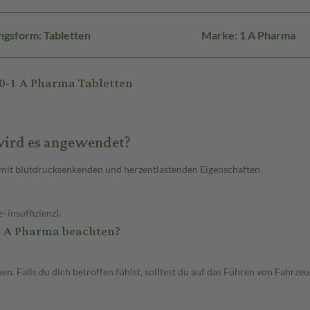
ngsform: Tabletten
Marke: 1 A Pharma
0-1 A Pharma Tabletten
 wird es angewendet?
l mit blutdrucksenkenden und herzentlastenden Eigenschaften.
insuffizienz).
1 A Pharma beachten?
 Falls du dich betroffen fühlst, solltest du auf das Führen von Fahrze