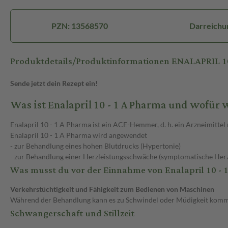
PZN: 13568570
Darreichu
Produktdetails/Produktinformationen ENALAPRIL 1
Sende jetzt dein Rezept ein!
Was ist Enalapril 10 - 1 A Pharma und wofür
Enalapril 10 - 1 A Pharma ist ein ACE-Hemmer, d. h. ein Arzneimitte
Enalapril 10 - 1 A Pharma wird angewendet
- zur Behandlung eines hohen Blutdrucks (Hypertonie)
- zur Behandlung einer Herzleistungsschwäche (symptomatische Herz- 
Was musst du vor der Einnahme von Enalapril 10 - 
Verkehrstüchtigkeit und Fähigkeit zum Bedienen von Maschinen
Während der Behandlung kann es zu Schwindel oder Müdigkeit kommen.
Schwangerschaft und Stillzeit