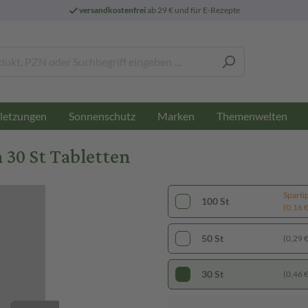
versandkostenfrei
ab 29 € und für E-Rezepte
letzungen
Sonnenschutz
Marken
Themenwelten
 30 St Tabletten
Sparti
100 St
(0,16 € 
50 St
(0,29 € 
30 St
(0,46 € 