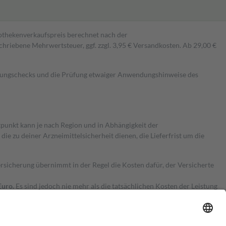
pothekenverkaufspreis berechnet nach der
hriebene Mehrwertsteuer, ggf. zzgl. 3,95 € Versandkosten. Ab 29,00 €
kungschecks und die Prüfung etwaiger Anwendungshinweise des
itpunkt kann je nach Region und in Abhängigkeit der
 zu deiner Arzneimittelsicherheit dienen, die Lieferfrist um die
ersicherung übernimmt in der Regel die Kosten dafür, der Versicherte
Euro.
Es sind jedoch nie mehr als die tatsächlichen Kosten der Leistung