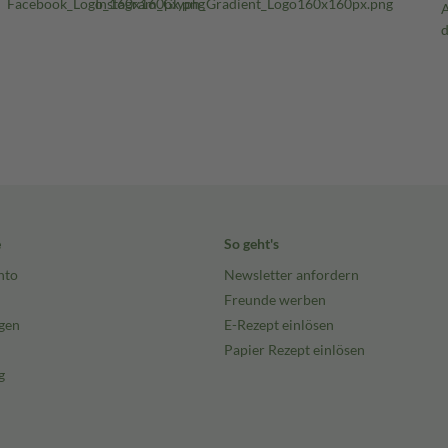
e
So geht's
nto
Newsletter anfordern
Freunde werben
gen
E-Rezept einlösen
Papier Rezept einlösen
g