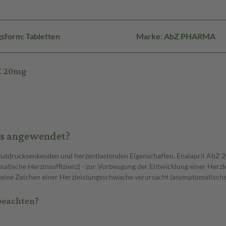
sform: Tabletten
Marke: AbZ PHARMA
Z 20mg
es angewendet?
 blutdrucksenkenden und herzentlastenden Eigenschaften. Enalapril AbZ
atische Herzinsuffizienz) - zur Vorbeugung der Entwicklung einer Herzl
eine Zeichen einer Herzleistungsschwäche verursacht (asymptomatische l
beachten?