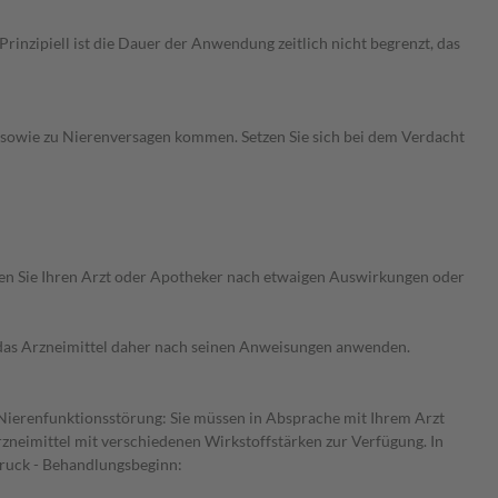
nzipiell ist die Dauer der Anwendung zeitlich nicht begrenzt, das
 sowie zu Nierenversagen kommen. Setzen Sie sich bei dem Verdacht
ragen Sie Ihren Arzt oder Apotheker nach etwaigen Auswirkungen oder
e das Arzneimittel daher nach seinen Anweisungen anwenden.
r Nierenfunktionsstörung: Sie müssen in Absprache mit Ihrem Arzt
rzneimittel mit verschiedenen Wirkstoffstärken zur Verfügung. In
druck - Behandlungsbeginn: