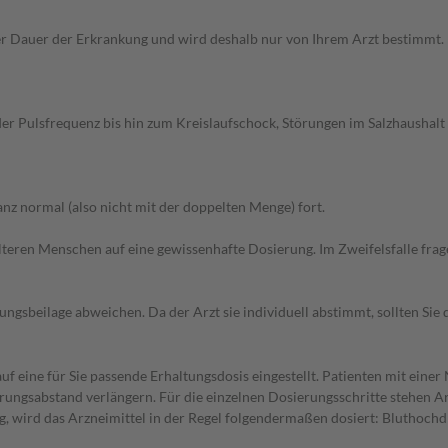
Dauer der Erkrankung und wird deshalb nur von Ihrem Arzt bestimmt. Pri
er Pulsfrequenz bis hin zum Kreislaufschock, Störungen im Salzhaushalt
z normal (also nicht mit der doppelten Menge) fort.
d älteren Menschen auf eine gewissenhafte Dosierung. Im Zweifelsfalle f
gsbeilage abweichen. Da der Arzt sie individuell abstimmt, sollten Si
f eine für Sie passende Erhaltungsdosis eingestellt. Patienten mit eine
erungsabstand verlängern. Für die einzelnen Dosierungsschritte stehen A
, wird das Arzneimittel in der Regel folgendermaßen dosiert: Bluthoch