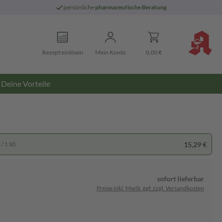
persönliche
pharmazeutische Beratung
Rezept einlösen
Mein Konto
0,00 €
Deine Vorteile
15,29 €
/ 1 St)
sofort lieferbar
Preise inkl. MwSt. ggf. zzgl. Versandkosten