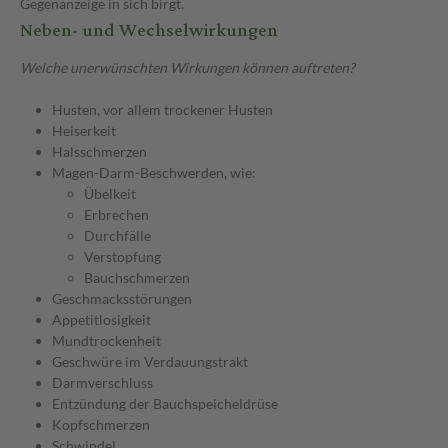
Gegenanzeige in sich birgt.
Neben- und Wechselwirkungen
Welche unerwünschten Wirkungen können auftreten?
Husten, vor allem trockener Husten
Heiserkeit
Halsschmerzen
Magen-Darm-Beschwerden, wie:
Übelkeit
Erbrechen
Durchfälle
Verstopfung
Bauchschmerzen
Geschmacksstörungen
Appetitlosigkeit
Mundtrockenheit
Geschwüre im Verdauungstrakt
Darmverschluss
Entzündung der Bauchspeicheldrüse
Kopfschmerzen
Schwindel