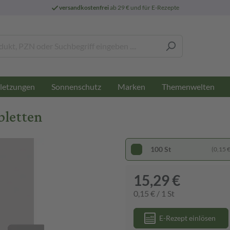
versandkostenfrei
ab 29 € und für E-Rezepte
letzungen
Sonnenschutz
Marken
Themenwelten
bletten
100 St
(0,15 € 
15,29 €
0,15 € / 1 St
E-Rezept einlösen