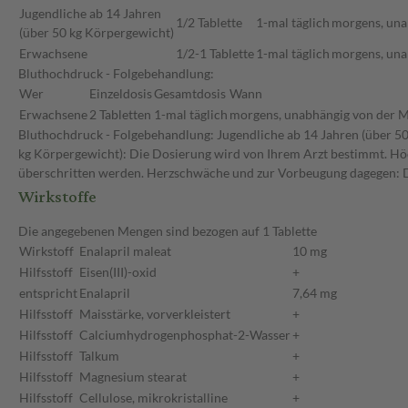
Jugendliche ab 14 Jahren
1/2 Tablette
1-mal täglich
morgens, una
(über 50 kg Körpergewicht)
Erwachsene
1/2-1 Tablette
1-mal täglich
morgens, una
Bluthochdruck - Folgebehandlung:
Wer
Einzeldosis
Gesamtdosis
Wann
Erwachsene
2 Tabletten
1-mal täglich
morgens, unabhängig von der M
Bluthochdruck - Folgebehandlung: Jugendliche ab 14 Jahren (über 5
kg Körpergewicht): Die Dosierung wird von Ihrem Arzt bestimmt. Höch
überschritten werden. Herzschwäche und zur Vorbeugung dagegen: D
Wirkstoffe
Die angegebenen Mengen sind bezogen auf 1 Tablette
Wirkstoff
Enalapril maleat
10 mg
Hilfsstoff
Eisen(III)-oxid
+
entspricht
Enalapril
7,64 mg
Hilfsstoff
Maisstärke, vorverkleistert
+
Hilfsstoff
Calciumhydrogenphosphat-2-Wasser
+
Hilfsstoff
Talkum
+
Hilfsstoff
Magnesium stearat
+
Hilfsstoff
Cellulose, mikrokristalline
+