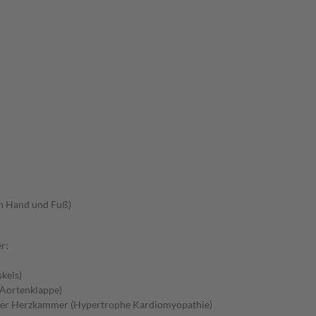
an Hand und Fuß)
r:
kels)
 Aortenklappe)
 der Herzkammer (Hypertrophe Kardiomyopathie)