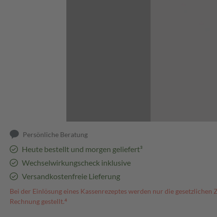
Abbildung kann abweichen
Persönliche Beratung
Heute bestellt und morgen geliefert³
Wechselwirkungscheck inklusive
Versandkostenfreie Lieferung
Bei der Einlösung eines Kassenrezeptes werden nur die gesetzlichen 
Rechnung gestellt.⁴