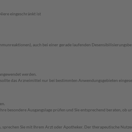
iere eingeschränkt ist
mmunreaktionen), auch bei einer gerade laufenden Desensibilisierungsb
t angewendet werden.
 sollte das Arzneimittel nur bei bestimmten Anwendungsgebieten eingeset
en.
rd Ihre besondere Ausgangslage prüfen und Sie entsprechend beraten, ob u
, sprechen Sie mit Ihrem Arzt oder Apotheker. Der therapeutische Nutzen