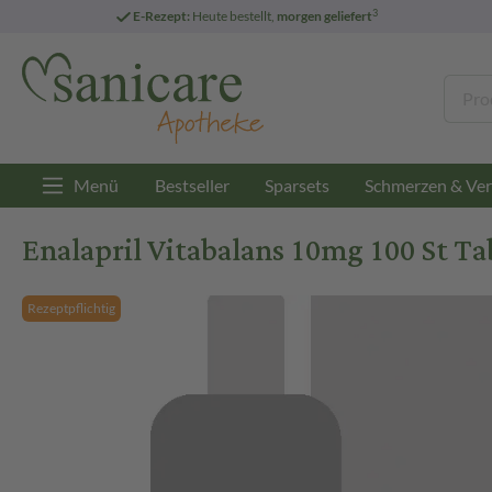
3
E-Rezept:
Heute bestellt,
morgen geliefert
Menü
Bestseller
Sparsets
Schmerzen & Ver
Enalapril Vitabalans 10mg 100 St Ta
Rezeptpflichtig