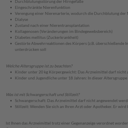
Durchblutungsstörung der Hirngefäße
Eingeschränkte Nierenfunktion
Verengung einer Nierenarterie, wodurch die Durchblutung der N
Dialyse
Zustand nach einer Nierentransplantation
Kollagenosen (Veränderungen im Bindegewebsbereich)
Diabetes mellitus (Zuckerkrankheit)
Gestörte Abwehrreaktionen des Körpers (z.B. überschießende I
unterdrücken soll
Welche Altersgruppe ist zu beachten?
Kinder unter 20 kg Körpergewicht: Das Arzneimittel darf nich
Kinder und Jugendliche unter 18 Jahren: In dieser Altersgruppe
Was ist mit Schwangerschaft und Stillzeit?
Schwangerschaft: Das Arzneimittel darf nicht angewendet werd
Stillzeit: Wenden Sie sich an Ihren Arzt oder Apotheker. Er wi
Ist Ihnen das Arzneimittel trotz einer Gegenanzeige verordnet worden