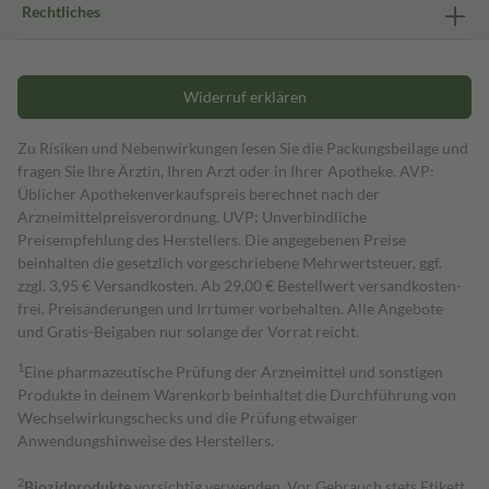
Rechtliches
Widerruf erklären
Zu Risiken und Nebenwirkungen lesen Sie die Packungsbeilage und
fragen Sie Ihre Ärztin, Ihren Arzt oder in Ihrer Apotheke. AVP:
Üblicher Apothekenverkaufspreis berechnet nach der
Arzneimittelpreisverordnung. UVP: Unverbindliche
Preisempfehlung des Herstellers. Die angegebenen Preise
beinhalten die gesetzlich vorgeschriebene Mehrwertsteuer, ggf.
zzgl. 3,95 € Versandkosten. Ab 29,00 € Bestell­wert versand­kosten­
frei. Preisänderungen und Irrtümer vorbehalten. Alle Angebote
und Gratis-Beigaben nur solange der Vorrat reicht.
1
Eine pharmazeutische Prüfung der Arzneimittel und sonstigen
Produkte in deinem Warenkorb beinhaltet die Durchführung von
Wechselwirkungschecks und die Prüfung etwaiger
Anwendungshinweise des Herstellers.
2
Biozidprodukte
vorsichtig verwenden. Vor Gebrauch stets Etikett