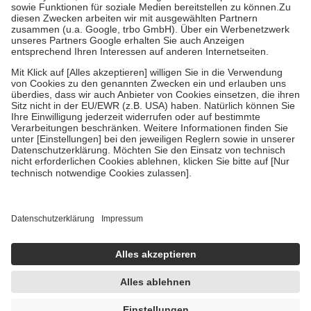
Bei Heilmitteln und häuslicher Krankenpflege beträgt die
Zuzahlung zehn Prozent der Kosten sowie zehn Euro je
Verordnung.
Um das Engagement der Versicherten für ihre eigene Gesundheit zu
stärken und die besondere Stellung der Familie zu unterstützen,
fallen
keine Zuzahlungen
an bei:
• Kindern und Jugendlichen bis zum vollendeten 18. Lebensjahr
mit Ausnahme der Fahrkosten
• Untersuchungen zur Vorsorge und Früherkennung, die von der
GKV getragen werden
• empfohlenen Schutzimpfungen
• Harn- und Blutteststreifen
Wir nutzen Trusted Shops als unabhängigen Dienstleister für die
Einholung von Bewertungen. Trusted Shops hat Maßnahmen
getroffen, um sicherzustellen, dass es sich um echte Bewertungen
handelt. Mehr Informationen findest du hier:
https://help.etrusted.com/hc/de/articles/4419944605341
Einige Bilder und Inhalte wurden unter Zuhilfenahme künstlicher
Intelligenz erstellt.