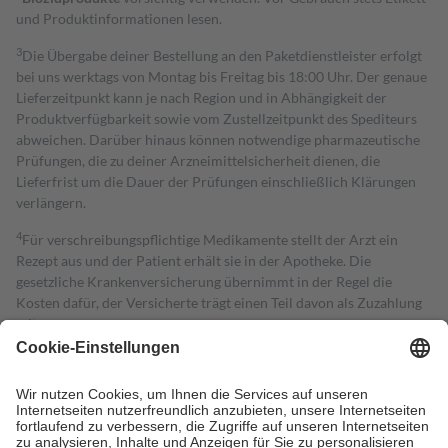
und Produktinformationen lesen.
3
Die Übergabe deiner Bestellung an den Paketdienstleister erfolgt
bei uns werktags von Montag bis Freitag bis 18:00 Uhr. Der genaue
Lieferzeitpunkt kann je nach Region und in Abhängigkeit der
Produktverfügbarkeit sowie vom Zustellzeitpunkt des Spediteurs
abweichen. Darüber hinaus können notwendige pharmazeutische
Prüfungen, die zu deiner Arzneimittelsicherheit dienen, die
Lieferfrist um die Dauer der Prüfungen einschließlich Klärungen
verlängern.
4
Für verschreibungspflichtige Medikamente stellt der Arzt ein
Rezept aus und der Patient erhält sie in der Apotheke. Die
gesetzliche Krankenversicherung übernimmt in der Regel die
Kosten dafür, der Versicherte trägt einen Teil davon als Zuzahlung
mit.
Grundsätzlich leisten Mitglieder Zuzahlungen in Höhe von zehn
Prozent des Abgabepreises,
mindestens
jedoch
fünf Euro
und
höchstens zehn Euro.
Es sind jedoch nie mehr als die tatsächlichen
Kosten der Leistung zu entrichten.
Diese Regeln gelten grundsätzlich auch für Online-Apotheken.