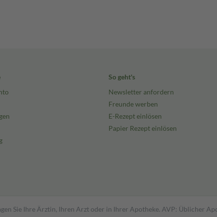
e
So geht's
nto
Newsletter anfordern
Freunde werben
gen
E-Rezept einlösen
Papier Rezept einlösen
g
gen Sie Ihre Ärztin, Ihren Arzt oder in Ihrer Apotheke. AVP: Üblicher A