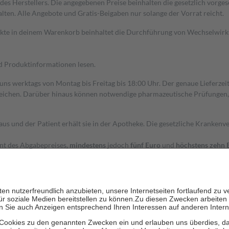
s Herstellers. Die angegebenen Preise beinhalten die gesetzlich vorgesc
alten. Alle Angebote und Gratis-Beigaben nur solange der Vorrat reicht.
dukte in deinem Warenkorb beinhaltet die Durchführung von Wechselwir
nd Produktinformationen lesen.
 uns werktags von Montag bis Freitag bis 18:00 Uhr. Der genaue Lieferze
ichen. Darüber hinaus können notwendige pharmazeutische Prüfungen, die
aus und der Patient erhält sie in der Apotheke. Die gesetzliche Krankenv
ent des Abgabepreises,
mindestens
jedoch
fünf Euro
und
höchstens zehn 
zehn Prozent der Kosten sowie zehn Euro je Verordnung.
rken und die besondere Stellung der Familie zu unterstützen, fallen
kein
 Ausnahme der Fahrkosten
 getragen werden