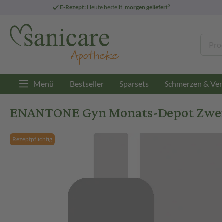
3
E-Rezept:
Heute bestellt,
morgen geliefert
Menü
Bestseller
Sparsets
Schmerzen & Ver
ENANTONE Gyn Monats-Depot Zweik
Rezeptpflichtig