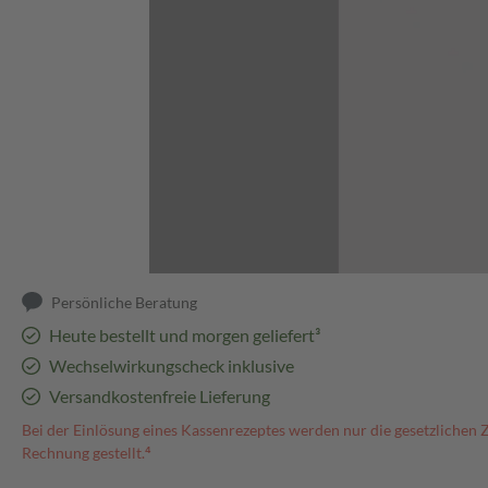
Abbildung kann abweichen
Persönliche Beratung
Heute bestellt und morgen geliefert³
Wechselwirkungscheck inklusive
Versandkostenfreie Lieferung
Bei der Einlösung eines Kassenrezeptes werden nur die gesetzlichen 
Rechnung gestellt.⁴