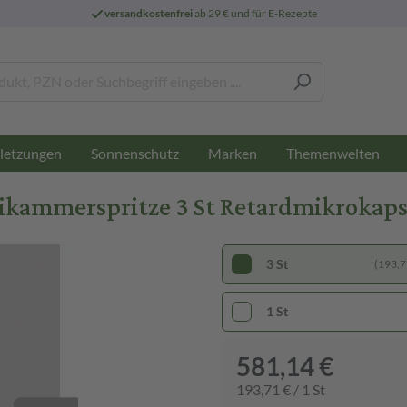
versandkostenfrei
ab 29 € und für E-Rezepte
letzungen
Sonnenschutz
Marken
Themenwelten
ammerspritze 3 St Retardmikrokapse
3 St
(193,71
1 St
581,14 €
193,71 € / 1 St