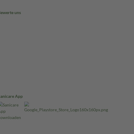
Bewerte uns
Sanicare App