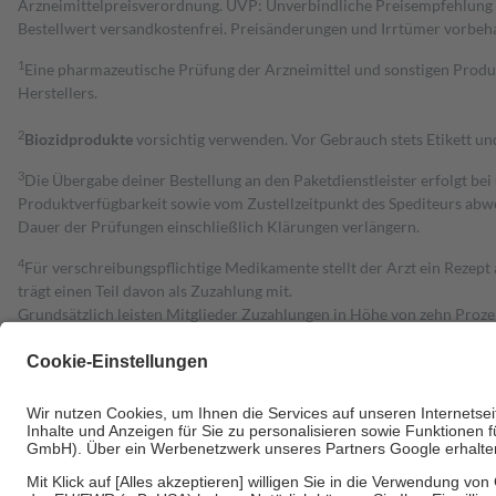
Arzneimittelpreisverordnung. UVP: Unverbindliche Preisempfehlung de
Bestell­wert versand­kosten­frei. Preisänderungen und Irrtümer vorbeh
1
Eine pharmazeutische Prüfung der Arzneimittel und sonstigen Pro
Herstellers.
2
Biozidprodukte
vorsichtig verwenden. Vor Gebrauch stets Etikett u
3
Die Übergabe deiner Bestellung an den Paketdienstleister erfolgt bei
Produktverfügbarkeit sowie vom Zustellzeitpunkt des Spediteurs abwe
Dauer der Prüfungen einschließlich Klärungen verlängern.
4
Für verschreibungspflichtige Medikamente stellt der Arzt ein Rezept 
trägt einen Teil davon als Zuzahlung mit.
Grundsätzlich leisten Mitglieder Zuzahlungen in Höhe von zehn Proz
zu entrichten.
Diese Regeln gelten grundsätzlich auch für Online-Apotheken.
Bei Heilmitteln und häuslicher Krankenpflege beträgt die Zuzahlung 
Um das Engagement der Versicherten für ihre eigene Gesundheit zu stä
• Kindern und Jugendlichen bis zum vollendeten 18. Lebensjahr mit
• Untersuchungen zur Vorsorge und Früherkennung, die von der GKV
• empfohlenen Schutzimpfungen