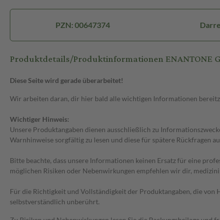
PZN: 00647374
Darre
Produktdetails/Produktinformationen ENANTONE 
Diese Seite wird gerade überarbeitet!
Wir arbeiten daran, dir hier bald alle wichtigen Informationen bereitz
Wichtiger Hinweis:
Unsere Produktangaben dienen ausschließlich zu Informationszwecken
Warnhinweise sorgfältig zu lesen und diese für spätere Rückfragen au
Bitte beachte, dass unsere Informationen keinen Ersatz für eine prof
möglichen Risiken oder Nebenwirkungen empfehlen wir dir, medizini
Für die Richtigkeit und Vollständigkeit der Produktangaben, die vo
selbstverständlich unberührt.
Zu Risiken und Nebenwirkungen lesen Sie die Packungsbeilage und frag