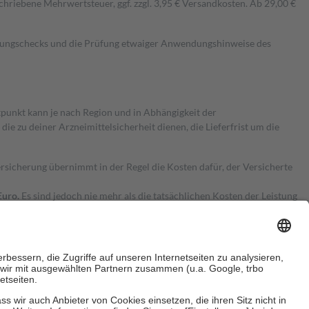
hriebene Mehrwertsteuer, ggf. zzgl. 3,95 € Versandkosten. Ab 29,00 €
kungschecks und die Prüfung etwaiger Anwendungshinweise des
itpunkt kann je nach Region und in Abhängigkeit der
 zu deiner Arzneimittelsicherheit dienen, die Lieferfrist um die
ersicherung übernimmt in der Regel die Kosten dafür, der Versicherte
Euro.
Es sind jedoch nie mehr als die tatsächlichen Kosten der Leistung
e Zuzahlungen
an bei: