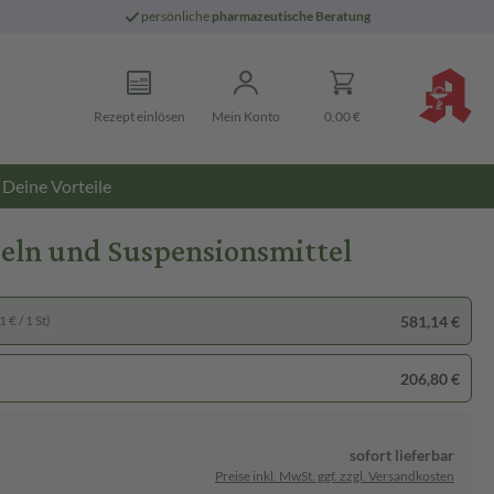
persönliche
pharmazeutische Beratung
Rezept einlösen
Mein Konto
0,00 €
Deine Vorteile
ln und Suspensionsmittel
581,14 €
 € / 1 St)
206,80 €
sofort lieferbar
Preise inkl. MwSt. ggf. zzgl. Versandkosten