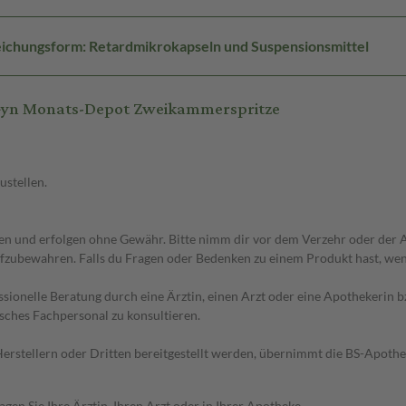
ichungsform: Retardmikrokapseln und Suspensionsmittel
Gyn Monats-Depot Zweikammerspritze
ustellen.
 und erfolgen ohne Gewähr. Bitte nimm dir vor dem Verzehr oder der An
fzubewahren. Falls du Fragen oder Bedenken zu einem Produkt hast, wende
essionelle Beratung durch eine Ärztin, einen Arzt oder eine Apothekerin
sches Fachpersonal zu konsultieren.
n Herstellern oder Dritten bereitgestellt werden, übernimmt die BS-Apot
en Sie Ihre Ärztin, Ihren Arzt oder in Ihrer Apotheke.