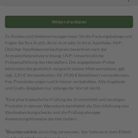
Widerruf erklären
Zu Risiken und Nebenwirkungen lesen Sie die Packungsbeilage und
fragen Sie Ihre Ärztin, Ihren Arzt oder in Ihrer Apotheke. AVP:
Üblicher Apothekenverkaufspreis berechnet nach der
Arzneimittelpreisverordnung. UVP: Unverbindliche
Preisempfehlung des Herstellers. Die angegebenen Preise
beinhalten die gesetzlich vorgeschriebene Mehrwertsteuer, ggf.
zzgl. 3,95 € Versandkosten. Ab 29,00 € Bestell­wert versand­kosten­
frei. Preisänderungen und Irrtümer vorbehalten. Alle Angebote
und Gratis-Beigaben nur solange der Vorrat reicht.
1
Eine pharmazeutische Prüfung der Arzneimittel und sonstigen
Produkte in deinem Warenkorb beinhaltet die Durchführung von
Wechselwirkungschecks und die Prüfung etwaiger
Anwendungshinweise des Herstellers.
2
Biozidprodukte
vorsichtig verwenden. Vor Gebrauch stets Etikett