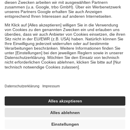
Zuzahlung zehn Prozent der Kosten sowie zehn Euro je
Verordnung.
Um das Engagement der Versicherten für ihre eigene Gesundheit zu
stärken und die besondere Stellung der Familie zu unterstützen,
fallen
keine Zuzahlungen
an bei:
• Kindern und Jugendlichen bis zum vollendeten 18. Lebensjahr
mit Ausnahme der Fahrkosten
• Untersuchungen zur Vorsorge und Früherkennung, die von der
GKV getragen werden
• empfohlenen Schutzimpfungen
• Harn- und Blutteststreifen
Wir nutzen Trusted Shops als unabhängigen Dienstleister für die
Einholung von Bewertungen. Trusted Shops hat Maßnahmen
getroffen, um sicherzustellen, dass es sich um echte Bewertungen
handelt. Mehr Informationen findest du hier:
https://help.etrusted.com/hc/de/articles/4419944605341
Einige Bilder und Inhalte wurden unter Zuhilfenahme künstlicher
Intelligenz erstellt.