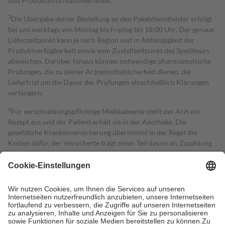
und Produktinformationen lesen.
3
Die Übergabe deiner Bestellung an den Paketdienstleister erfolgt
bei uns werktags von Montag bis Freitag bis 18:00 Uhr. Der genaue
Lieferzeitpunkt kann je nach Region und in Abhängigkeit der
Produktverfügbarkeit sowie vom Zustellzeitpunkt des Spediteurs
abweichen. Darüber hinaus können notwendige pharmazeutische
Prüfungen, die zu deiner Arzneimittelsicherheit dienen, die
Lieferfrist um die Dauer der Prüfungen einschließlich Klärungen
verlängern.
4
Für verschreibungspflichtige Medikamente stellt der Arzt ein
Rezept aus und der Patient erhält sie in der Apotheke. Die
gesetzliche Krankenversicherung übernimmt in der Regel die
Kosten dafür, der Versicherte trägt einen Teil davon als Zuzahlung
mit.
Grundsätzlich leisten Mitglieder Zuzahlungen in Höhe von zehn
Prozent des Abgabepreises,
mindestens
jedoch
fünf Euro
und
höchstens zehn Euro.
Es sind jedoch nie mehr als die tatsächlichen
Kosten der Leistung zu entrichten.
Diese Regeln gelten grundsätzlich auch für Online-Apotheken.
Bei Heilmitteln und häuslicher Krankenpflege beträgt die