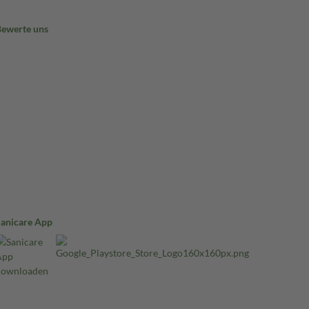
Bewerte uns
Sanicare App