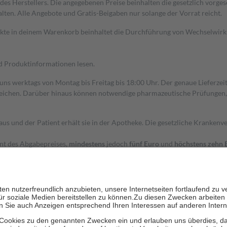
s Herstellers. Die angegebenen Preise beinhalten die gesetzlich vorgesc
alten. Alle Angebote und Gratis-Beigaben nur solange der Vorrat reicht.
dukte in deinem Warenkorb beinhaltet die Durchführung von Wechselwir
nd Produktinformationen lesen.
 uns werktags von Montag bis Freitag bis 18:00 Uhr. Der genaue Lieferze
ichen. Darüber hinaus können notwendige pharmazeutische Prüfungen, die
aus und der Patient erhält sie in der Apotheke. Die gesetzliche Krankenv
ent des Abgabepreises,
mindestens
jedoch
fünf Euro
und
höchstens zehn 
zehn Prozent der Kosten sowie zehn Euro je Verordnung.
rken und die besondere Stellung der Familie zu unterstützen, fallen
kein
 Ausnahme der Fahrkosten
 getragen werden