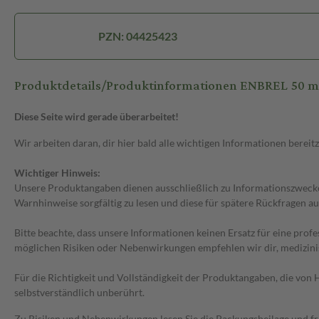
PZN: 04425423
Produktdetails/Produktinformationen ENBREL 50 mg I
Diese Seite wird gerade überarbeitet!
Wir arbeiten daran, dir hier bald alle wichtigen Informationen bereitz
Wichtiger Hinweis:
Unsere Produktangaben dienen ausschließlich zu Informationszwecken
Warnhinweise sorgfältig zu lesen und diese für spätere Rückfragen au
Bitte beachte, dass unsere Informationen keinen Ersatz für eine prof
möglichen Risiken oder Nebenwirkungen empfehlen wir dir, medizini
Für die Richtigkeit und Vollständigkeit der Produktangaben, die vo
selbstverständlich unberührt.
Zu Risiken und Nebenwirkungen lesen Sie die Packungsbeilage und frag