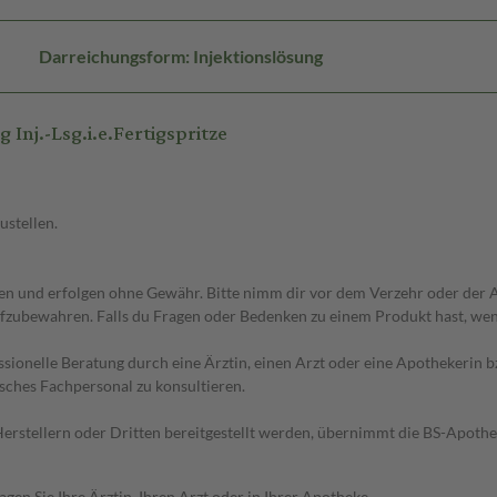
Darreichungsform: Injektionslösung
nj.-Lsg.i.e.Fertigspritze
ustellen.
 und erfolgen ohne Gewähr. Bitte nimm dir vor dem Verzehr oder der An
fzubewahren. Falls du Fragen oder Bedenken zu einem Produkt hast, wende
essionelle Beratung durch eine Ärztin, einen Arzt oder eine Apothekerin
sches Fachpersonal zu konsultieren.
n Herstellern oder Dritten bereitgestellt werden, übernimmt die BS-Apot
en Sie Ihre Ärztin, Ihren Arzt oder in Ihrer Apotheke.