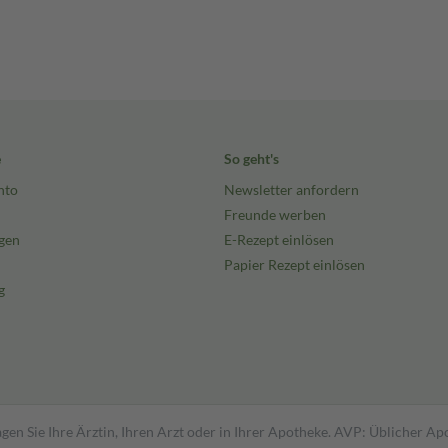
e
So geht's
nto
Newsletter anfordern
Freunde werben
gen
E-Rezept einlösen
Papier Rezept einlösen
g
gen Sie Ihre Ärztin, Ihren Arzt oder in Ihrer Apotheke. AVP: Üblicher A