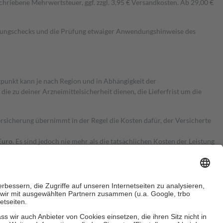
hriebene Mehrwertsteuer, ggf. zzgl. 3,95 € Versandkosten. Ab 29,00 €
kungschecks und die Prüfung etwaiger Anwendungshinweise des
itpunkt kann je nach Region und in Abhängigkeit der
 zu deiner Arzneimittelsicherheit dienen, die Lieferfrist um die
ersicherung übernimmt in der Regel die Kosten dafür, der Versicherte
Euro.
Es sind jedoch nie mehr als die tatsächlichen Kosten der Leistung
e Zuzahlungen
an bei: