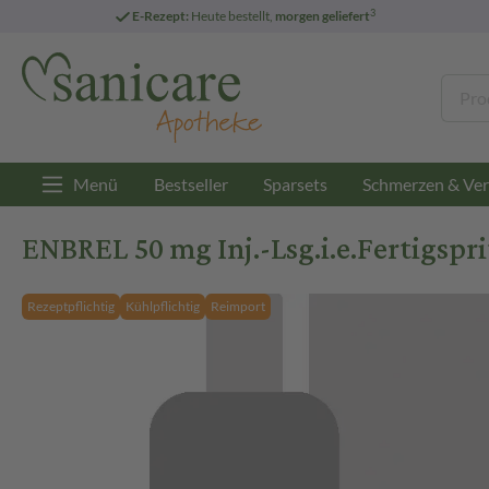
3
E-Rezept:
Heute bestellt,
morgen geliefert
Menü
Bestseller
Sparsets
Schmerzen & Ver
ENBREL 50 mg Inj.-Lsg.i.e.Fertigspri
Rezeptpflichtig
Kühlpflichtig
Reimport