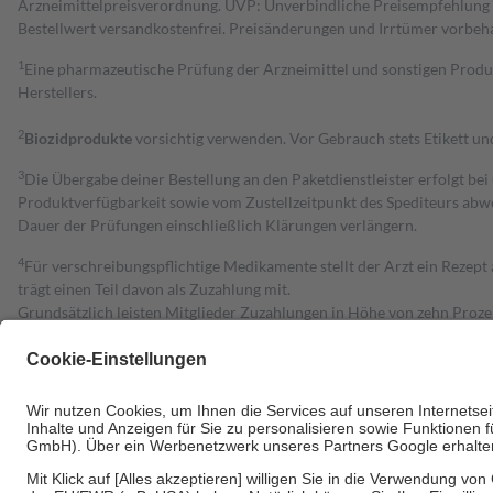
Arzneimittelpreisverordnung. UVP: Unverbindliche Preisempfehlung de
Bestell­wert versand­kosten­frei. Preisänderungen und Irrtümer vorbeh
1
Eine pharmazeutische Prüfung der Arzneimittel und sonstigen Pro
Herstellers.
2
Biozidprodukte
vorsichtig verwenden. Vor Gebrauch stets Etikett u
3
Die Übergabe deiner Bestellung an den Paketdienstleister erfolgt bei
Produktverfügbarkeit sowie vom Zustellzeitpunkt des Spediteurs abwe
Dauer der Prüfungen einschließlich Klärungen verlängern.
4
Für verschreibungspflichtige Medikamente stellt der Arzt ein Rezept 
trägt einen Teil davon als Zuzahlung mit.
Grundsätzlich leisten Mitglieder Zuzahlungen in Höhe von zehn Proz
zu entrichten.
Diese Regeln gelten grundsätzlich auch für Online-Apotheken.
Bei Heilmitteln und häuslicher Krankenpflege beträgt die Zuzahlung 
Um das Engagement der Versicherten für ihre eigene Gesundheit zu stä
• Kindern und Jugendlichen bis zum vollendeten 18. Lebensjahr mit
• Untersuchungen zur Vorsorge und Früherkennung, die von der GKV
• empfohlenen Schutzimpfungen