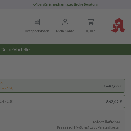
persönliche
pharmazeutische Beratung
Rezept einlösen
Mein Konto
0,00 €
Deine Vorteile
pp
2.443,68 €
 € / 1 St)
862,42 €
 € / 1 St)
sofort lieferbar
Preise inkl. MwSt. ggf. zzgl. Versandkosten