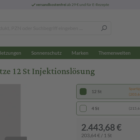
versandkostenfrei
ab 29 € und für E-Rezepte
letzungen
Sonnenschutz
Marken
Themenwelten
tze 12 St Injektionslösung
Sparti
12 St
(203,64
4 St
(215,61
2.443,68 €
203,64 € / 1 St