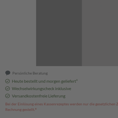
Abbildung kann abweichen
Persönliche Beratung
Heute bestellt und morgen geliefert³
Wechselwirkungscheck inklusive
Versandkostenfreie Lieferung
Bei der Einlösung eines Kassenrezeptes werden nur die gesetzlichen 
Rechnung gestellt.⁴