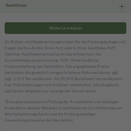
Rechtliches
Widerruf erklären
Zu Risiken und Nebenwirkungen lesen Sie die Packungsbeilage und
fragen Sie Ihre Ärztin, Ihren Arzt oder in Ihrer Apotheke. AVP:
Üblicher Apothekenverkaufspreis berechnet nach der
Arzneimittelpreisverordnung. UVP: Unverbindliche
Preisempfehlung des Herstellers. Die angegebenen Preise
beinhalten die gesetzlich vorgeschriebene Mehrwertsteuer, ggf.
zzgl. 3,95 € Versandkosten. Ab 29,00 € Bestell­wert versand­kosten­
frei. Preisänderungen und Irrtümer vorbehalten. Alle Angebote
und Gratis-Beigaben nur solange der Vorrat reicht.
1
Eine pharmazeutische Prüfung der Arzneimittel und sonstigen
Produkte in deinem Warenkorb beinhaltet die Durchführung von
Wechselwirkungschecks und die Prüfung etwaiger
Anwendungshinweise des Herstellers.