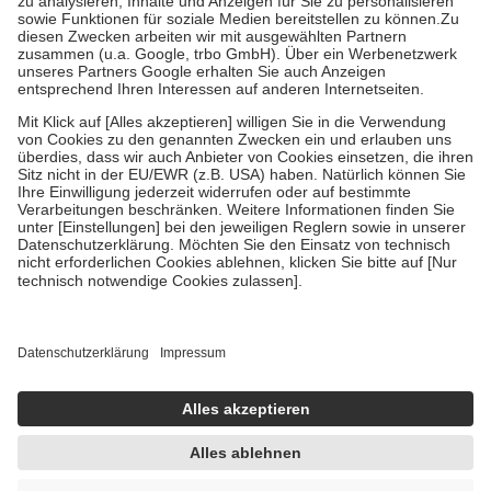
Bei Heilmitteln und häuslicher Krankenpflege beträgt die
Zuzahlung zehn Prozent der Kosten sowie zehn Euro je
Verordnung.
Um das Engagement der Versicherten für ihre eigene Gesundheit zu
stärken und die besondere Stellung der Familie zu unterstützen,
fallen
keine Zuzahlungen
an bei:
• Kindern und Jugendlichen bis zum vollendeten 18. Lebensjahr
mit Ausnahme der Fahrkosten
• Untersuchungen zur Vorsorge und Früherkennung, die von der
GKV getragen werden
• empfohlenen Schutzimpfungen
• Harn- und Blutteststreifen
Wir nutzen Trusted Shops als unabhängigen Dienstleister für die
Einholung von Bewertungen. Trusted Shops hat Maßnahmen
getroffen, um sicherzustellen, dass es sich um echte Bewertungen
handelt. Mehr Informationen findest du hier:
https://help.etrusted.com/hc/de/articles/4419944605341
Einige Bilder und Inhalte wurden unter Zuhilfenahme künstlicher
Intelligenz erstellt.