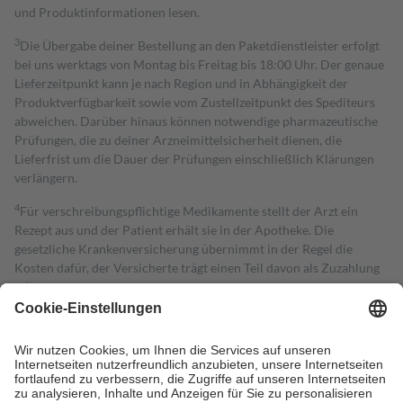
und Produktinformationen lesen.
3
Die Übergabe deiner Bestellung an den Paketdienstleister erfolgt
bei uns werktags von Montag bis Freitag bis 18:00 Uhr. Der genaue
Lieferzeitpunkt kann je nach Region und in Abhängigkeit der
Produktverfügbarkeit sowie vom Zustellzeitpunkt des Spediteurs
abweichen. Darüber hinaus können notwendige pharmazeutische
Prüfungen, die zu deiner Arzneimittelsicherheit dienen, die
Lieferfrist um die Dauer der Prüfungen einschließlich Klärungen
verlängern.
4
Für verschreibungspflichtige Medikamente stellt der Arzt ein
Rezept aus und der Patient erhält sie in der Apotheke. Die
gesetzliche Krankenversicherung übernimmt in der Regel die
Kosten dafür, der Versicherte trägt einen Teil davon als Zuzahlung
mit.
Grundsätzlich leisten Mitglieder Zuzahlungen in Höhe von zehn
Prozent des Abgabepreises,
mindestens
jedoch
fünf Euro
und
höchstens zehn Euro.
Es sind jedoch nie mehr als die tatsächlichen
Kosten der Leistung zu entrichten.
Diese Regeln gelten grundsätzlich auch für Online-Apotheken.
Bei Heilmitteln und häuslicher Krankenpflege beträgt die