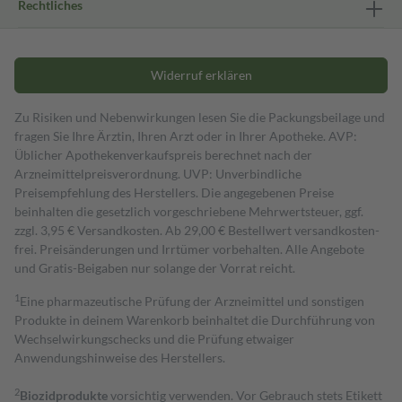
Rechtliches
Widerruf erklären
Zu Risiken und Nebenwirkungen lesen Sie die Packungsbeilage und
fragen Sie Ihre Ärztin, Ihren Arzt oder in Ihrer Apotheke. AVP:
Üblicher Apothekenverkaufspreis berechnet nach der
Arzneimittelpreisverordnung. UVP: Unverbindliche
Preisempfehlung des Herstellers. Die angegebenen Preise
beinhalten die gesetzlich vorgeschriebene Mehrwertsteuer, ggf.
zzgl. 3,95 € Versandkosten. Ab 29,00 € Bestell­wert versand­kosten­
frei. Preisänderungen und Irrtümer vorbehalten. Alle Angebote
und Gratis-Beigaben nur solange der Vorrat reicht.
1
Eine pharmazeutische Prüfung der Arzneimittel und sonstigen
Produkte in deinem Warenkorb beinhaltet die Durchführung von
Wechselwirkungschecks und die Prüfung etwaiger
Anwendungshinweise des Herstellers.
2
Biozidprodukte
vorsichtig verwenden. Vor Gebrauch stets Etikett