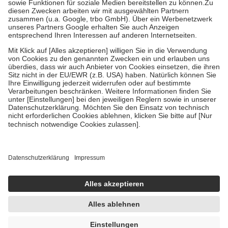
Zuzahlung zehn Prozent der Kosten sowie zehn Euro je
Verordnung.
Um das Engagement der Versicherten für ihre eigene Gesundheit zu
stärken und die besondere Stellung der Familie zu unterstützen,
fallen
keine Zuzahlungen
an bei:
• Kindern und Jugendlichen bis zum vollendeten 18. Lebensjahr
mit Ausnahme der Fahrkosten
• Untersuchungen zur Vorsorge und Früherkennung, die von der
GKV getragen werden
• empfohlenen Schutzimpfungen
• Harn- und Blutteststreifen
Wir nutzen Trusted Shops als unabhängigen Dienstleister für die
Einholung von Bewertungen. Trusted Shops hat Maßnahmen
getroffen, um sicherzustellen, dass es sich um echte Bewertungen
handelt. Mehr Informationen findest du hier:
https://help.etrusted.com/hc/de/articles/4419944605341
Einige Bilder und Inhalte wurden unter Zuhilfenahme künstlicher
Intelligenz erstellt.