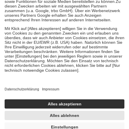
Zuzahlung zehn Prozent der Kosten sowie zehn Euro je
Verordnung.
Um das Engagement der Versicherten für ihre eigene Gesundheit zu
stärken und die besondere Stellung der Familie zu unterstützen,
fallen
keine Zuzahlungen
an bei:
• Kindern und Jugendlichen bis zum vollendeten 18. Lebensjahr
mit Ausnahme der Fahrkosten
• Untersuchungen zur Vorsorge und Früherkennung, die von der
GKV getragen werden
• empfohlenen Schutzimpfungen
• Harn- und Blutteststreifen
Wir nutzen Trusted Shops als unabhängigen Dienstleister für die
Einholung von Bewertungen. Trusted Shops hat Maßnahmen
getroffen, um sicherzustellen, dass es sich um echte Bewertungen
handelt. Mehr Informationen findest du hier:
https://help.etrusted.com/hc/de/articles/4419944605341
Einige Bilder und Inhalte wurden unter Zuhilfenahme künstlicher
Intelligenz erstellt.