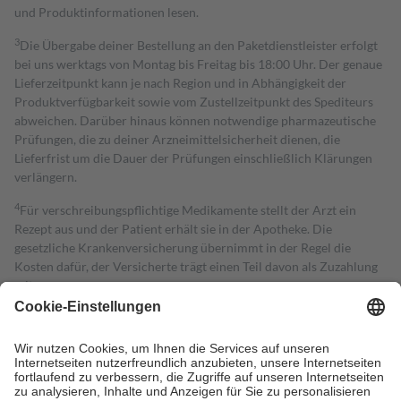
und Produktinformationen lesen.
3
Die Übergabe deiner Bestellung an den Paketdienstleister erfolgt
bei uns werktags von Montag bis Freitag bis 18:00 Uhr. Der genaue
Lieferzeitpunkt kann je nach Region und in Abhängigkeit der
Produktverfügbarkeit sowie vom Zustellzeitpunkt des Spediteurs
abweichen. Darüber hinaus können notwendige pharmazeutische
Prüfungen, die zu deiner Arzneimittelsicherheit dienen, die
Lieferfrist um die Dauer der Prüfungen einschließlich Klärungen
verlängern.
4
Für verschreibungspflichtige Medikamente stellt der Arzt ein
Rezept aus und der Patient erhält sie in der Apotheke. Die
gesetzliche Krankenversicherung übernimmt in der Regel die
Kosten dafür, der Versicherte trägt einen Teil davon als Zuzahlung
mit.
Grundsätzlich leisten Mitglieder Zuzahlungen in Höhe von zehn
Prozent des Abgabepreises,
mindestens
jedoch
fünf Euro
und
höchstens zehn Euro.
Es sind jedoch nie mehr als die tatsächlichen
Kosten der Leistung zu entrichten.
Diese Regeln gelten grundsätzlich auch für Online-Apotheken.
Bei Heilmitteln und häuslicher Krankenpflege beträgt die