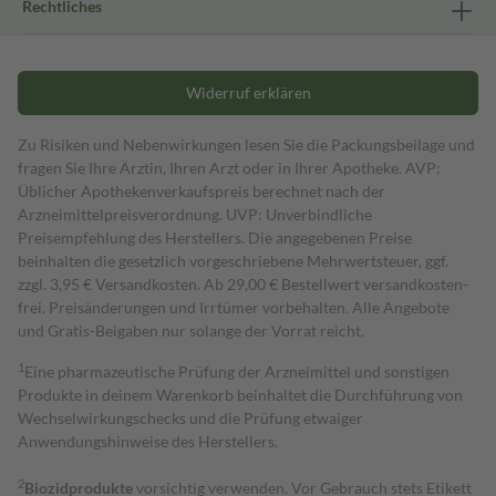
Rechtliches
Widerruf erklären
Zu Risiken und Nebenwirkungen lesen Sie die Packungsbeilage und
fragen Sie Ihre Ärztin, Ihren Arzt oder in Ihrer Apotheke. AVP:
Üblicher Apothekenverkaufspreis berechnet nach der
Arzneimittelpreisverordnung. UVP: Unverbindliche
Preisempfehlung des Herstellers. Die angegebenen Preise
beinhalten die gesetzlich vorgeschriebene Mehrwertsteuer, ggf.
zzgl. 3,95 € Versandkosten. Ab 29,00 € Bestell­wert versand­kosten­
frei. Preisänderungen und Irrtümer vorbehalten. Alle Angebote
und Gratis-Beigaben nur solange der Vorrat reicht.
1
Eine pharmazeutische Prüfung der Arzneimittel und sonstigen
Produkte in deinem Warenkorb beinhaltet die Durchführung von
Wechselwirkungschecks und die Prüfung etwaiger
Anwendungshinweise des Herstellers.
2
Biozidprodukte
vorsichtig verwenden. Vor Gebrauch stets Etikett