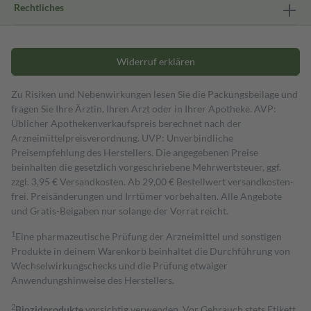
Rechtliches
Widerruf erklären
Zu Risiken und Nebenwirkungen lesen Sie die Packungsbeilage und
fragen Sie Ihre Ärztin, Ihren Arzt oder in Ihrer Apotheke. AVP:
Üblicher Apothekenverkaufspreis berechnet nach der
Arzneimittelpreisverordnung. UVP: Unverbindliche
Preisempfehlung des Herstellers. Die angegebenen Preise
beinhalten die gesetzlich vorgeschriebene Mehrwertsteuer, ggf.
zzgl. 3,95 € Versandkosten. Ab 29,00 € Bestell­wert versand­kosten­
frei. Preisänderungen und Irrtümer vorbehalten. Alle Angebote
und Gratis-Beigaben nur solange der Vorrat reicht.
1
Eine pharmazeutische Prüfung der Arzneimittel und sonstigen
Produkte in deinem Warenkorb beinhaltet die Durchführung von
Wechselwirkungschecks und die Prüfung etwaiger
Anwendungshinweise des Herstellers.
2
Biozidprodukte
vorsichtig verwenden. Vor Gebrauch stets Etikett