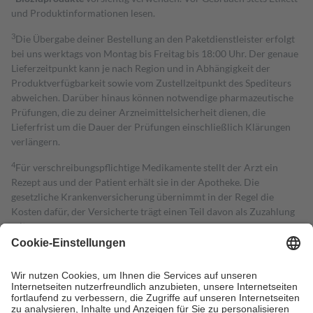
und Produktinformationen lesen.
3
Die Übergabe deiner Bestellung an den Paketdienstleister erfolgt
bei uns werktags von Montag bis Freitag bis 18:00 Uhr. Der genaue
Lieferzeitpunkt kann je nach Region und in Abhängigkeit der
Produktverfügbarkeit sowie vom Zustellzeitpunkt des Spediteurs
abweichen. Darüber hinaus können notwendige pharmazeutische
Prüfungen, die zu deiner Arzneimittelsicherheit dienen, die
Lieferfrist um die Dauer der Prüfungen einschließlich Klärungen
verlängern.
4
Für verschreibungspflichtige Medikamente stellt der Arzt ein
Rezept aus und der Patient erhält sie in der Apotheke. Die
gesetzliche Krankenversicherung übernimmt in der Regel die
Kosten dafür, der Versicherte trägt einen Teil davon als Zuzahlung
mit.
Grundsätzlich leisten Mitglieder Zuzahlungen in Höhe von zehn
Prozent des Abgabepreises,
mindestens
jedoch
fünf Euro
und
höchstens zehn Euro.
Es sind jedoch nie mehr als die tatsächlichen
Kosten der Leistung zu entrichten.
Diese Regeln gelten grundsätzlich auch für Online-Apotheken.