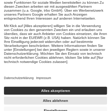
Bei Heilmitteln und häuslicher Krankenpflege beträgt die
Zuzahlung zehn Prozent der Kosten sowie zehn Euro je
Verordnung.
Um das Engagement der Versicherten für ihre eigene Gesundheit zu
stärken und die besondere Stellung der Familie zu unterstützen,
fallen
keine Zuzahlungen
an bei:
• Kindern und Jugendlichen bis zum vollendeten 18. Lebensjahr
mit Ausnahme der Fahrkosten
• Untersuchungen zur Vorsorge und Früherkennung, die von der
GKV getragen werden
• empfohlenen Schutzimpfungen
• Harn- und Blutteststreifen
Wir nutzen Trusted Shops als unabhängigen Dienstleister für die
Einholung von Bewertungen. Trusted Shops hat Maßnahmen
getroffen, um sicherzustellen, dass es sich um echte Bewertungen
handelt. Mehr Informationen findest du hier:
https://help.etrusted.com/hc/de/articles/4419944605341
Einige Bilder und Inhalte wurden unter Zuhilfenahme künstlicher
Intelligenz erstellt.