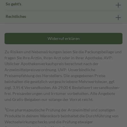
So geht's
Rechtliches
Widerruf erklären
Zu Risiken und Nebenwirkungen lesen Sie die Packungsbeilage und
fragen Sie Ihre Ärztin, Ihren Arzt oder in Ihrer Apotheke. AVP:
Üblicher Apothekenverkaufspreis berechnet nach der
Arzneimittelpreisverordnung. UVP: Unverbindliche
Preisempfehlung des Herstellers. Die angegebenen Preise
beinhalten die gesetzlich vorgeschriebene Mehrwertsteuer, ggf.
zzgl. 3,95 € Versandkosten. Ab 29,00 € Bestell­wert versand­kosten­
frei. Preisänderungen und Irrtümer vorbehalten. Alle Angebote
und Gratis-Beigaben nur solange der Vorrat reicht.
1
Eine pharmazeutische Prüfung der Arzneimittel und sonstigen
Produkte in deinem Warenkorb beinhaltet die Durchführung von
Wechselwirkungschecks und die Prüfung etwaiger