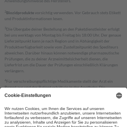
Anwendungshinweise des Herstellers.
2
Biozidprodukte
vorsichtig verwenden. Vor Gebrauch stets Etikett
und Produktinformationen lesen.
3
Die Übergabe deiner Bestellung an den Paketdienstleister erfolgt
bei uns werktags von Montag bis Freitag bis 18:00 Uhr. Der genaue
Lieferzeitpunkt kann je nach Region und in Abhängigkeit der
Produktverfügbarkeit sowie vom Zustellzeitpunkt des Spediteurs
abweichen. Darüber hinaus können notwendige pharmazeutische
Prüfungen, die zu deiner Arzneimittelsicherheit dienen, die
Lieferfrist um die Dauer der Prüfungen einschließlich Klärungen
verlängern.
4
Für verschreibungspflichtige Medikamente stellt der Arzt ein
Rezept aus und der Patient erhält sie in der Apotheke. Die
gesetzliche Krankenversicherung übernimmt in der Regel die
Kosten dafür, der Versicherte trägt einen Teil davon als Zuzahlung
mit.
Grundsätzlich leisten Mitglieder Zuzahlungen in Höhe von zehn
Prozent des Abgabepreises,
mindestens
jedoch
fünf Euro
und
höchstens zehn Euro.
Es sind jedoch nie mehr als die tatsächlichen