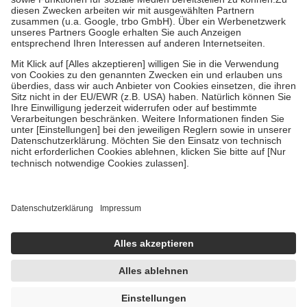
Kosten der Leistung zu entrichten.
Diese Regeln gelten grundsätzlich auch für Online-Apotheken.
Bei Heilmitteln und häuslicher Krankenpflege beträgt die
Zuzahlung zehn Prozent der Kosten sowie zehn Euro je
Verordnung.
Um das Engagement der Versicherten für ihre eigene Gesundheit zu
stärken und die besondere Stellung der Familie zu unterstützen,
fallen
keine Zuzahlungen
an bei:
• Kindern und Jugendlichen bis zum vollendeten 18. Lebensjahr
mit Ausnahme der Fahrkosten
• Untersuchungen zur Vorsorge und Früherkennung, die von der
GKV getragen werden
• empfohlenen Schutzimpfungen
• Harn- und Blutteststreifen
Wir nutzen Trusted Shops als unabhängigen Dienstleister für die
Einholung von Bewertungen. Trusted Shops hat Maßnahmen
getroffen, um sicherzustellen, dass es sich um echte Bewertungen
handelt. Mehr Informationen findest du hier:
https://help.etrusted.com/hc/de/articles/4419944605341