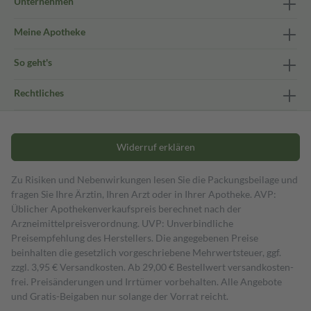
Unternehmen
Meine Apotheke
So geht's
Rechtliches
Widerruf erklären
Zu Risiken und Nebenwirkungen lesen Sie die Packungsbeilage und
fragen Sie Ihre Ärztin, Ihren Arzt oder in Ihrer Apotheke. AVP:
Üblicher Apothekenverkaufspreis berechnet nach der
Arzneimittelpreisverordnung. UVP: Unverbindliche
Preisempfehlung des Herstellers. Die angegebenen Preise
beinhalten die gesetzlich vorgeschriebene Mehrwertsteuer, ggf.
zzgl. 3,95 € Versandkosten. Ab 29,00 € Bestell­wert versand­kosten­
frei. Preisänderungen und Irrtümer vorbehalten. Alle Angebote
und Gratis-Beigaben nur solange der Vorrat reicht.