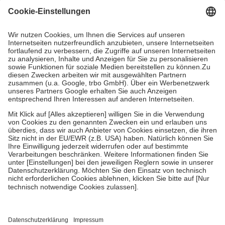
Grundsätzlich leisten Mitglieder Zuzahlungen in Höhe von zehn
Prozent des Abgabepreises,
mindestens
jedoch
fünf Euro
und
höchstens zehn Euro.
Es sind jedoch nie mehr als die tatsächlichen
Kosten der Leistung zu entrichten.
Diese Regeln gelten grundsätzlich auch für Online-Apotheken.
Bei Heilmitteln und häuslicher Krankenpflege beträgt die
Zuzahlung zehn Prozent der Kosten sowie zehn Euro je
Verordnung.
Um das Engagement der Versicherten für ihre eigene Gesundheit zu
stärken und die besondere Stellung der Familie zu unterstützen,
fallen
keine Zuzahlungen
an bei:
• Kindern und Jugendlichen bis zum vollendeten 18. Lebensjahr
mit Ausnahme der Fahrkosten
• Untersuchungen zur Vorsorge und Früherkennung, die von der
GKV getragen werden
• empfohlenen Schutzimpfungen
• Harn- und Blutteststreifen
Wir nutzen Trusted Shops als unabhängigen Dienstleister für die
Einholung von Bewertungen. Trusted Shops hat Maßnahmen
getroffen, um sicherzustellen, dass es sich um echte Bewertungen