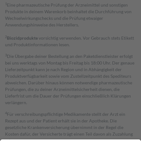
1
Eine pharmazeutische Prüfung der Arzneimittel und sonstigen
Produkte in deinem Warenkorb beinhaltet die Durchführung von
Wechselwirkungschecks und die Prüfung etwaiger
Anwendungshinweise des Herstellers.
2
Biozidprodukte
vorsichtig verwenden. Vor Gebrauch stets Etikett
und Produktinformationen lesen.
3
Die Übergabe deiner Bestellung an den Paketdienstleister erfolgt
bei uns werktags von Montag bis Freitag bis 18:00 Uhr. Der genaue
Lieferzeitpunkt kann je nach Region und in Abhängigkeit der
Produktverfügbarkeit sowie vom Zustellzeitpunkt des Spediteurs
abweichen. Darüber hinaus können notwendige pharmazeutische
Prüfungen, die zu deiner Arzneimittelsicherheit dienen, die
Lieferfrist um die Dauer der Prüfungen einschließlich Klärungen
verlängern.
4
Für verschreibungspflichtige Medikamente stellt der Arzt ein
Rezept aus und der Patient erhält sie in der Apotheke. Die
gesetzliche Krankenversicherung übernimmt in der Regel die
Kosten dafür, der Versicherte trägt einen Teil davon als Zuzahlung
mit.