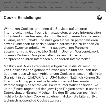
gesetzliche Krankenversicherung übernimmt in der Regel die
Kosten dafür, der Versicherte trägt einen Teil davon als Zuzahlung
mit.
Grundsätzlich leisten Mitglieder Zuzahlungen in Höhe von zehn
Prozent des Abgabepreises,
mindestens
jedoch
fünf Euro
und
höchstens zehn Euro.
Es sind jedoch nie mehr als die tatsächlichen
Kosten der Leistung zu entrichten.
Diese Regeln gelten grundsätzlich auch für Online-Apotheken.
Bei Heilmitteln und häuslicher Krankenpflege beträgt die
Zuzahlung zehn Prozent der Kosten sowie zehn Euro je
Verordnung.
Um das Engagement der Versicherten für ihre eigene Gesundheit zu
stärken und die besondere Stellung der Familie zu unterstützen,
fallen
keine Zuzahlungen
an bei:
• Kindern und Jugendlichen bis zum vollendeten 18. Lebensjahr
mit Ausnahme der Fahrkosten
• Untersuchungen zur Vorsorge und Früherkennung, die von der
GKV getragen werden
• empfohlenen Schutzimpfungen
• Harn- und Blutteststreifen
Wir nutzen Trusted Shops als unabhängigen Dienstleister für die