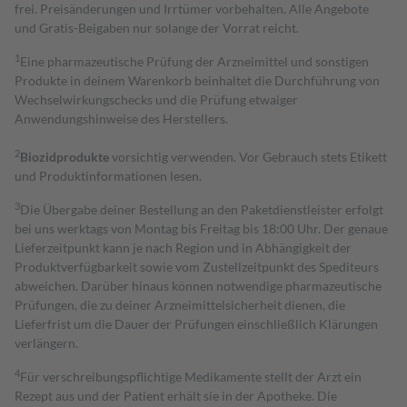
frei. Preisänderungen und Irrtümer vorbehalten. Alle Angebote
und Gratis-Beigaben nur solange der Vorrat reicht.
1
Eine pharmazeutische Prüfung der Arzneimittel und sonstigen
Produkte in deinem Warenkorb beinhaltet die Durchführung von
Wechselwirkungschecks und die Prüfung etwaiger
Anwendungshinweise des Herstellers.
2
Biozidprodukte
vorsichtig verwenden. Vor Gebrauch stets Etikett
und Produktinformationen lesen.
3
Die Übergabe deiner Bestellung an den Paketdienstleister erfolgt
bei uns werktags von Montag bis Freitag bis 18:00 Uhr. Der genaue
Lieferzeitpunkt kann je nach Region und in Abhängigkeit der
Produktverfügbarkeit sowie vom Zustellzeitpunkt des Spediteurs
abweichen. Darüber hinaus können notwendige pharmazeutische
Prüfungen, die zu deiner Arzneimittelsicherheit dienen, die
Lieferfrist um die Dauer der Prüfungen einschließlich Klärungen
verlängern.
4
Für verschreibungspflichtige Medikamente stellt der Arzt ein
Rezept aus und der Patient erhält sie in der Apotheke. Die