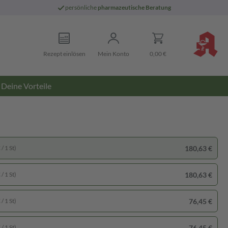
persönliche
pharmazeutische Beratung
Rezept einlösen
Mein Konto
0,00 €
Deine Vorteile
180,63 €
/ 1 St)
180,63 €
/ 1 St)
76,45 €
/ 1 St)
76,45 €
/ 1 St)