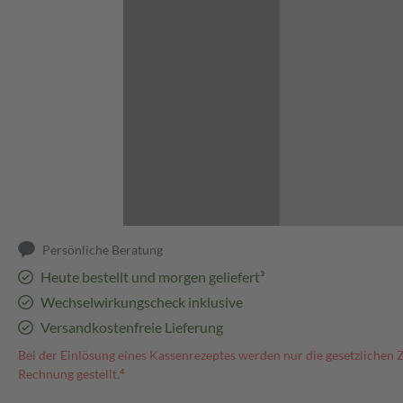
Abbildung kann abweichen
Persönliche Beratung
Heute bestellt und morgen geliefert³
Wechselwirkungscheck inklusive
Versandkostenfreie Lieferung
Bei der Einlösung eines Kassenrezeptes werden nur die gesetzlichen 
Rechnung gestellt.⁴