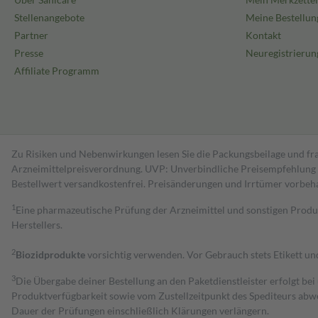
Stellenangebote
Meine Bestellun
Partner
Kontakt
Presse
Neuregistrierun
Affiliate Programm
Zu Risiken und Nebenwirkungen lesen Sie die Packungsbeilage und fra
Arzneimittelpreisverordnung. UVP: Unverbindliche Preisempfehlung de
Bestell­wert versand­kosten­frei. Preisänderungen und Irrtümer vorbeh
1
Eine pharmazeutische Prüfung der Arzneimittel und sonstigen Pro
Herstellers.
2
Biozidprodukte
vorsichtig verwenden. Vor Gebrauch stets Etikett u
3
Die Übergabe deiner Bestellung an den Paketdienstleister erfolgt bei
Produktverfügbarkeit sowie vom Zustellzeitpunkt des Spediteurs abwe
Dauer der Prüfungen einschließlich Klärungen verlängern.