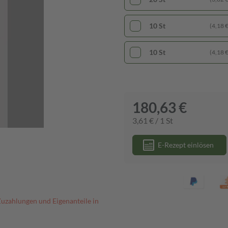
10 St
(4,18 € 
10 St
(4,18 € 
180,63 €
3,61 € / 1 St
E-Rezept einlösen
Zuzahlungen und Eigenanteile in