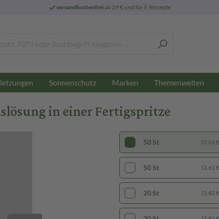
versandkostenfrei
ab 29 € und für E-Rezepte
letzungen
Sonnenschutz
Marken
Themenwelten
slösung in einer Fertigspritze
50 St
(3,61 € 
50 St
(3,61 € 
20 St
(3,82 € 
20 St
(3,82 € 