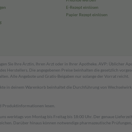
gen
E-Rezept einlösen
Papier Rezept einlösen
g
gen Sie Ihre Ärztin, Ihren Arzt oder in Ihrer Apotheke. AVP: Üblicher A
s Herstellers. Die angegebenen Preise beinhalten die gesetzlich vorgesc
alten. Alle Angebote und Gratis-Beigaben nur solange der Vorrat reicht.
dukte in deinem Warenkorb beinhaltet die Durchführung von Wechselwir
nd Produktinformationen lesen.
 uns werktags von Montag bis Freitag bis 18:00 Uhr. Der genaue Lieferze
ichen. Darüber hinaus können notwendige pharmazeutische Prüfungen, die