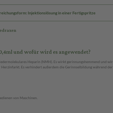
reichungsform: Injektionslösung in einer Fertigspritze
Ledraxen
g/0,4ml und wofür wird es angewendet?
niedermolekulares Heparin (NMH). Es wirkt gerinnungshemmend und wird
r Herzinfarkt. Es verhindert außerdem die Gerinnselbildung während der 
 Bedienen von Maschinen.