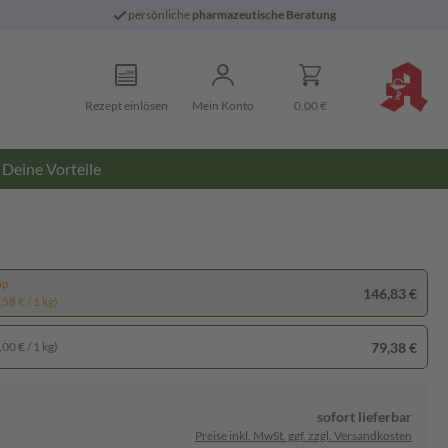
persönliche
pharmazeutische Beratung
Rezept einlösen
Mein Konto
0,00 €
Deine Vorteile
pp
146,83 €
58 € / 1 kg)
79,38 €
00 € / 1 kg)
sofort lieferbar
Preise inkl. MwSt. ggf. zzgl. Versandkosten