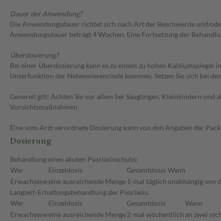
Dauer der Anwendung?
Die Anwendungsdauer richtet sich nach Art der Beschwerde und/oder
Anwendungsdauer beträgt 4 Wochen. Eine Fortsetzung der Behandlung
Überdosierung?
Bei einer Überdosierung kann es zu einem zu hohen Kalziumspiegel i
Unterfunktion der Nebennierenrinde kommen. Setzen Sie sich bei de
Generell gilt: Achten Sie vor allem bei Säuglingen, Kleinkindern un
Vorsichtsmaßnahmen.
Eine vom Arzt verordnete Dosierung kann von den Angaben der Packun
Dosierung
Behandlung eines akuten Psoriasisschubs:
Wer
Einzeldosis
Gesamtdosis
Wann
Erwachsene
eine ausreichende Menge
1-mal täglich
unabhängig von d
Langzeit-Erhaltungsbehandlung der Psoriasis:
Wer
Einzeldosis
Gesamtdosis
Wann
Erwachsene
eine ausreichende Menge
2-mal wöchentlich
an zwei nic