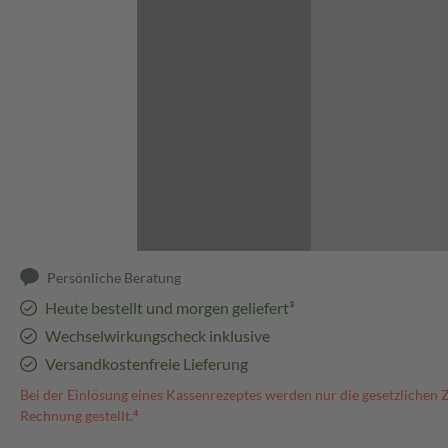
Abbildung kann abweichen
Persönliche Beratung
Heute bestellt und morgen geliefert³
Wechselwirkungscheck inklusive
Versandkostenfreie Lieferung
Bei der Einlösung eines Kassenrezeptes werden nur die gesetzlichen 
Rechnung gestellt.⁴