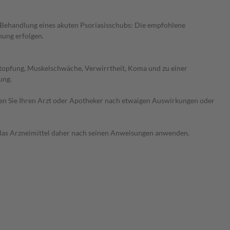
Behandlung eines akuten Psoriasisschubs: Die empfohlene
hung erfolgen.
stopfung, Muskelschwäche, Verwirrtheit, Koma und zu einer
ung.
ragen Sie Ihren Arzt oder Apotheker nach etwaigen Auswirkungen oder
e das Arzneimittel daher nach seinen Anweisungen anwenden.