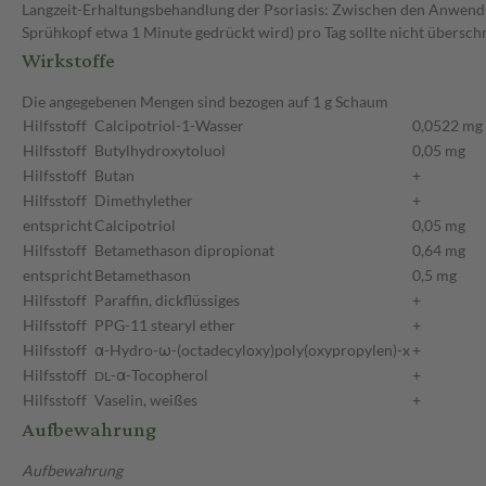
Langzeit-Erhaltungsbehandlung der Psoriasis: Zwischen den Anwendun
Sprühkopf etwa 1 Minute gedrückt wird) pro Tag sollte nicht überschr
Wirkstoffe
Die angegebenen Mengen sind bezogen auf 1 g Schaum
Hilfsstoff
Calcipotriol-1-Wasser
0,0522 mg
Hilfsstoff
Butylhydroxytoluol
0,05 mg
Hilfsstoff
Butan
+
Hilfsstoff
Dimethylether
+
entspricht
Calcipotriol
0,05 mg
Hilfsstoff
Betamethason dipropionat
0,64 mg
entspricht
Betamethason
0,5 mg
Hilfsstoff
Paraffin, dickflüssiges
+
Hilfsstoff
PPG-11 stearyl ether
+
Hilfsstoff
α-Hydro-ω-(octadecyloxy)poly(oxypropylen)-x
+
Hilfsstoff
-α-Tocopherol
+
DL
Hilfsstoff
Vaselin, weißes
+
Aufbewahrung
Aufbewahrung