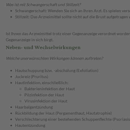
Was ist mit Schwangerschaft und Stillzeit?
Schwangerschaft: Wenden Sie sich an Ihren Arzt. Es spielen ve
Stillzeit: Das Arzneimittel sollte nicht auf die Brust aufgetragen
Ist Ihnen das Arzneimittel trotz einer Gegenanzeige verordnet worden
Gegenanzeige in sich birgt.
Neben- und Wechselwirkungen
Welche unerwünschten Wirkungen können auftreten?
Hautschuppung bzw. -abschälung (Exfoliation)
Juckreiz (Pruritus)
Hautinfektion, einschließlich:
Bakterieninfektion der Haut
Pilzinfektion der Haut
Virusinfektion der Haut
Haarbalgentzündung
Rückbildung der Haut (Pergamenthaut, Hautatrophie)
Verschlechterung einer bestehenden Schuppenflechte (Psoriasis
Hautentzündung