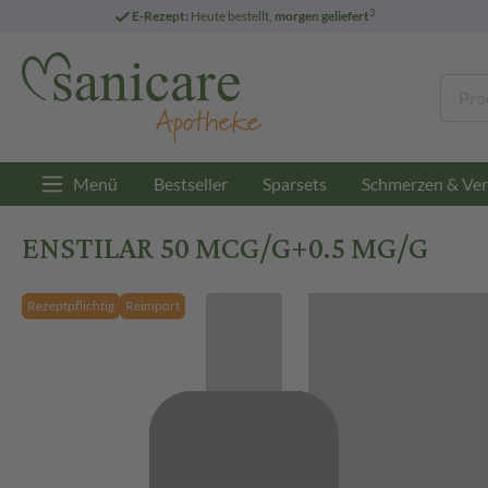
3
E-Rezept:
Heute bestellt,
morgen geliefert
Menü
Bestseller
Sparsets
Schmerzen & Ver
ENSTILAR 50 MCG/G+0.5 MG/G
Rezeptpflichtig
Reimport