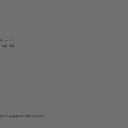
ulgaris)
matitis)
 nicht angewendet werden.