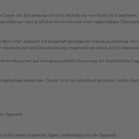
 Dauer der Erkrankung und wird deshalb nur von Ihrem Arzt bestimmt. 
 sollte nur nach ärztlicher Kontrolle und unter regelmäßiger Überwac
m Blut unter anderem mit krankhaft gesteigerter Harnausscheidung, Ver
m Verdacht auf eine Überdosierung umgehend mit einem Arzt in Verbind
d älteren Menschen auf eine gewissenhafte Dosierung. Im Zweifelsfalle f
gsbeilage abweichen. Da der Arzt sie individuell abstimmt, sollten Si
er Tageszeit
ht aufeinander folgenden Tagen, unabhängig von der Tageszeit