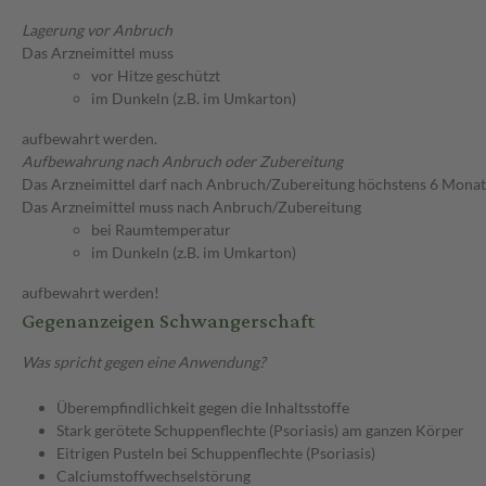
Lagerung vor Anbruch
Das Arzneimittel muss
vor Hitze geschützt
im Dunkeln (z.B. im Umkarton)
aufbewahrt werden.
Aufbewahrung nach Anbruch oder Zubereitung
Das Arzneimittel darf nach Anbruch/Zubereitung höchstens 6 Mona
Das Arzneimittel muss nach Anbruch/Zubereitung
bei Raumtemperatur
im Dunkeln (z.B. im Umkarton)
aufbewahrt werden!
Gegenanzeigen Schwangerschaft
Was spricht gegen eine Anwendung?
Überempfindlichkeit gegen die Inhaltsstoffe
Stark gerötete Schuppenflechte (Psoriasis) am ganzen Körper
Eitrigen Pusteln bei Schuppenflechte (Psoriasis)
Calciumstoffwechselstörung