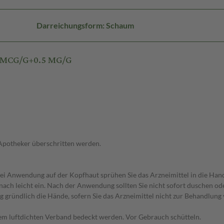
Darreichungsform: Schaum
0 MCG/G+0.5 MG/G
 Apotheker überschritten werden.
. Bei Anwendung auf der Kopfhaut sprühen Sie das Arzneimittel in die Han
ach leicht ein. Nach der Anwendung sollten Sie nicht sofort duschen ode
 gründlich die Hände, sofern Sie das Arzneimittel nicht zur Behandlun
inem luftdichten Verband bedeckt werden. Vor Gebrauch schütteln.