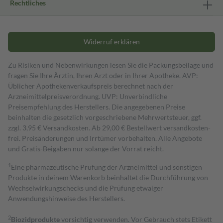
Rechtliches
Widerruf erklären
Zu Risiken und Nebenwirkungen lesen Sie die Packungsbeilage und
fragen Sie Ihre Ärztin, Ihren Arzt oder in Ihrer Apotheke. AVP:
Üblicher Apothekenverkaufspreis berechnet nach der
Arzneimittelpreisverordnung. UVP: Unverbindliche
Preisempfehlung des Herstellers. Die angegebenen Preise
beinhalten die gesetzlich vorgeschriebene Mehrwertsteuer, ggf.
zzgl. 3,95 € Versandkosten. Ab 29,00 € Bestell­wert versand­kosten­
frei. Preisänderungen und Irrtümer vorbehalten. Alle Angebote
und Gratis-Beigaben nur solange der Vorrat reicht.
1
Eine pharmazeutische Prüfung der Arzneimittel und sonstigen
Produkte in deinem Warenkorb beinhaltet die Durchführung von
Wechselwirkungschecks und die Prüfung etwaiger
Anwendungshinweise des Herstellers.
2
Biozidprodukte
vorsichtig verwenden. Vor Gebrauch stets Etikett