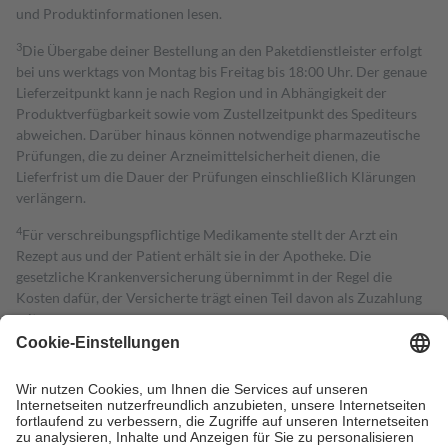
und Produktinformationen lesen.
3
Die Übergabe deiner Bestellung an den Paketdienstleister erfolgt
bei uns werktags von Montag bis Freitag bis 18:00 Uhr. Der genaue
Lieferzeitpunkt kann je nach Region und in Abhängigkeit der
Produktverfügbarkeit sowie vom Zustellzeitpunkt des Spediteurs
abweichen. Darüber hinaus können notwendige pharmazeutische
Prüfungen, die zu deiner Arzneimittelsicherheit dienen, die
Lieferfrist um die Dauer der Prüfungen einschließlich Klärungen
verlängern.
4
Für verschreibungspflichtige Medikamente stellt der Arzt ein
Rezept aus und der Patient erhält sie in der Apotheke. Die
gesetzliche Krankenversicherung übernimmt in der Regel die
Kosten dafür, der Versicherte trägt einen Teil davon als Zuzahlung
mit.
Grundsätzlich leisten Mitglieder Zuzahlungen in Höhe von zehn
Prozent des Abgabepreises,
mindestens
jedoch
fünf Euro
und
höchstens zehn Euro.
Es sind jedoch nie mehr als die tatsächlichen
Kosten der Leistung zu entrichten.
Diese Regeln gelten grundsätzlich auch für Online-Apotheken.
Bei Heilmitteln und häuslicher Krankenpflege beträgt die