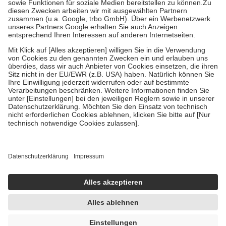
Zuzahlung zehn Prozent der Kosten sowie zehn Euro je
Verordnung.
Um das Engagement der Versicherten für ihre eigene Gesundheit zu
stärken und die besondere Stellung der Familie zu unterstützen,
fallen
keine Zuzahlungen
an bei:
• Kindern und Jugendlichen bis zum vollendeten 18. Lebensjahr
mit Ausnahme der Fahrkosten
• Untersuchungen zur Vorsorge und Früherkennung, die von der
GKV getragen werden
• empfohlenen Schutzimpfungen
• Harn- und Blutteststreifen
Wir nutzen Trusted Shops als unabhängigen Dienstleister für die
Einholung von Bewertungen. Trusted Shops hat Maßnahmen
getroffen, um sicherzustellen, dass es sich um echte Bewertungen
handelt. Mehr Informationen findest du hier:
https://help.etrusted.com/hc/de/articles/4419944605341
Einige Bilder und Inhalte wurden unter Zuhilfenahme künstlicher
Intelligenz erstellt.