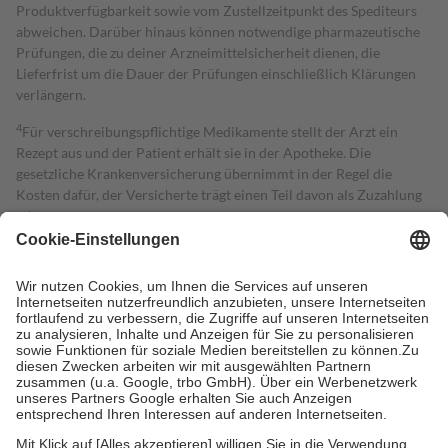
Produktverfügbarkeit sowie vom Zustellzeitpunkt des Spediteurs
abweichen. Darüber hinaus können notwendige pharmazeutische
Prüfungen, die zu deiner Arzneimittelsicherheit dienen, die
Lieferfrist um die Dauer der Prüfungen einschließlich Klärungen
verlängern.
4
Für verschreibungspflichtige Medikamente stellt der Arzt ein
Rezept aus und der Patient erhält sie in der Apotheke. Die
gesetzliche Krankenversicherung übernimmt in der Regel die
Kosten dafür, der Versicherte trägt einen Teil davon als Zuzahlung
mit.
Grundsätzlich leisten Mitglieder Zuzahlungen in Höhe von zehn
Prozent des Abgabepreises,
mindestens
jedoch
fünf Euro
und
höchstens zehn Euro.
Es sind jedoch nie mehr als die tatsächlichen
Kosten der Leistung zu entrichten.
Diese Regeln gelten grundsätzlich auch für Online-Apotheken.
Bei Heilmitteln und häuslicher Krankenpflege beträgt die
Zuzahlung zehn Prozent der Kosten sowie zehn Euro je
Verordnung.
Um das Engagement der Versicherten für ihre eigene Gesundheit zu
stärken und die besondere Stellung der Familie zu unterstützen,
fallen
keine Zuzahlungen
an bei: