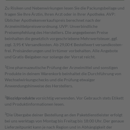
Zu Risiken und Nebenwirkungen lesen Sie die Packungsbeilage und
fragen Sie Ihre Ärztin, Ihren Arzt oder in Ihrer Apotheke. AVP:
Üblicher Apothekenverkaufspreis berechnet nach der
Arzneimittelpreisverordnung. UVP: Unverbindliche
Preisempfehlung des Herstellers. Die angegebenen Preise
beinhalten die gesetzlich vorgeschriebene Mehrwertsteuer, ggf.
zzgl. 3,95 € Versandkosten. Ab 29,00 € Bestell­wert versand­kosten­
frei. Preisänderungen und Irrtümer vorbehalten. Alle Angebote
und Gratis-Beigaben nur solange der Vorrat reicht.
1
Eine pharmazeutische Prüfung der Arzneimittel und sonstigen
Produkte in deinem Warenkorb beinhaltet die Durchführung von
Wechselwirkungschecks und die Prüfung etwaiger
Anwendungshinweise des Herstellers.
2
Biozidprodukte
vorsichtig verwenden. Vor Gebrauch stets Etikett
und Produktinformationen lesen.
3
Die Übergabe deiner Bestellung an den Paketdienstleister erfolgt
bei uns werktags von Montag bis Freitag bis 18:00 Uhr. Der genaue
Lieferzeitpunkt kann je nach Region und in Abhängigkeit der