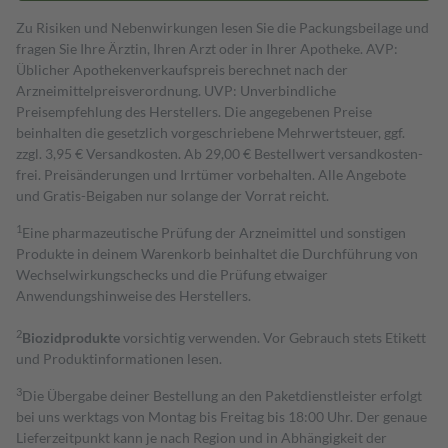
Zu Risiken und Nebenwirkungen lesen Sie die Packungsbeilage und
fragen Sie Ihre Ärztin, Ihren Arzt oder in Ihrer Apotheke. AVP:
Üblicher Apothekenverkaufspreis berechnet nach der
Arzneimittelpreisverordnung. UVP: Unverbindliche
Preisempfehlung des Herstellers. Die angegebenen Preise
beinhalten die gesetzlich vorgeschriebene Mehrwertsteuer, ggf.
zzgl. 3,95 € Versandkosten. Ab 29,00 € Bestell­wert versand­kosten­
frei. Preisänderungen und Irrtümer vorbehalten. Alle Angebote
und Gratis-Beigaben nur solange der Vorrat reicht.
1
Eine pharmazeutische Prüfung der Arzneimittel und sonstigen
Produkte in deinem Warenkorb beinhaltet die Durchführung von
Wechselwirkungschecks und die Prüfung etwaiger
Anwendungshinweise des Herstellers.
2
Biozidprodukte
vorsichtig verwenden. Vor Gebrauch stets Etikett
und Produktinformationen lesen.
3
Die Übergabe deiner Bestellung an den Paketdienstleister erfolgt
bei uns werktags von Montag bis Freitag bis 18:00 Uhr. Der genaue
Lieferzeitpunkt kann je nach Region und in Abhängigkeit der