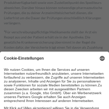
Produktverfügbarkeit sowie vom Zustellzeitpunkt des Spediteurs
abweichen. Darüber hinaus können notwendige pharmazeutische
Prüfungen, die zu deiner Arzneimittelsicherheit dienen, die
Lieferfrist um die Dauer der Prüfungen einschließlich Klärungen
verlängern.
4
Für verschreibungspflichtige Medikamente stellt der Arzt ein
Rezept aus und der Patient erhält sie in der Apotheke. Die
gesetzliche Krankenversicherung übernimmt in der Regel die
Kosten dafür, der Versicherte trägt einen Teil davon als Zuzahlung
mit.
Grundsätzlich leisten Mitglieder Zuzahlungen in Höhe von zehn
Prozent des Abgabepreises,
mindestens
jedoch
fünf Euro
und
höchstens zehn Euro.
Es sind jedoch nie mehr als die tatsächlichen
Kosten der Leistung zu entrichten.
Diese Regeln gelten grundsätzlich auch für Online-Apotheken.
Bei Heilmitteln und häuslicher Krankenpflege beträgt die
Zuzahlung zehn Prozent der Kosten sowie zehn Euro je
Verordnung.
Um das Engagement der Versicherten für ihre eigene Gesundheit zu
stärken und die besondere Stellung der Familie zu unterstützen,
fallen
keine Zuzahlungen
an bei: