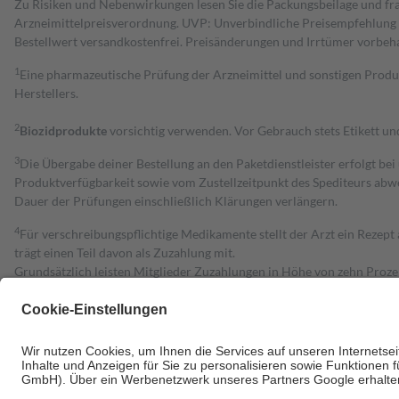
Zu Risiken und Nebenwirkungen lesen Sie die Packungsbeilage und fra
Arzneimittelpreisverordnung. UVP: Unverbindliche Preisempfehlung de
Bestell­wert versand­kosten­frei. Preisänderungen und Irrtümer vorbeh
1
Eine pharmazeutische Prüfung der Arzneimittel und sonstigen Pro
Herstellers.
2
Biozidprodukte
vorsichtig verwenden. Vor Gebrauch stets Etikett u
3
Die Übergabe deiner Bestellung an den Paketdienstleister erfolgt bei
Produktverfügbarkeit sowie vom Zustellzeitpunkt des Spediteurs abwe
Dauer der Prüfungen einschließlich Klärungen verlängern.
4
Für verschreibungspflichtige Medikamente stellt der Arzt ein Rezept 
trägt einen Teil davon als Zuzahlung mit.
Grundsätzlich leisten Mitglieder Zuzahlungen in Höhe von zehn Proz
zu entrichten.
Diese Regeln gelten grundsätzlich auch für Online-Apotheken.
Bei Heilmitteln und häuslicher Krankenpflege beträgt die Zuzahlung 
Um das Engagement der Versicherten für ihre eigene Gesundheit zu stä
• Kindern und Jugendlichen bis zum vollendeten 18. Lebensjahr mit
• Untersuchungen zur Vorsorge und Früherkennung, die von der GKV