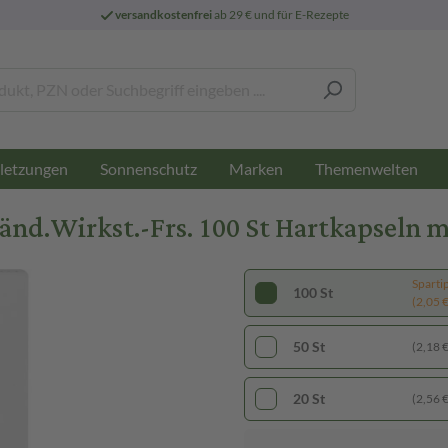
versandkostenfrei
ab 29 € und für E-Rezepte
letzungen
Sonnenschutz
Marken
Themenwelten
d.Wirkst.-Frs. 100 St Hartkapseln mi
Sparti
100 St
(2,05 € 
50 St
(2,18 € 
20 St
(2,56 € 