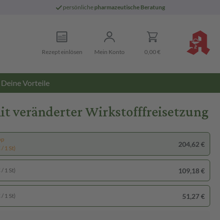
persönliche
pharmazeutische Beratung
Rezept einlösen
Mein Konto
0,00 €
Deine Vorteile
t veränderter Wirkstofffreisetzung
pp
204,62 €
/ 1 St)
109,18 €
/ 1 St)
51,27 €
/ 1 St)