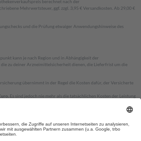
pothekenverkaufspreis berechnet nach der
hriebene Mehrwertsteuer, ggf. zzgl. 3,95 € Versandkosten. Ab 29,00 €
kungschecks und die Prüfung etwaiger Anwendungshinweise des
itpunkt kann je nach Region und in Abhängigkeit der
 zu deiner Arzneimittelsicherheit dienen, die Lieferfrist um die
ersicherung übernimmt in der Regel die Kosten dafür, der Versicherte
Euro.
Es sind jedoch nie mehr als die tatsächlichen Kosten der Leistung
e Zuzahlungen
an bei: