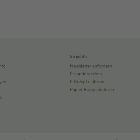
e
So geht's
nto
Newsletter anfordern
Freunde werben
gen
E-Rezept einlösen
Papier Rezept einlösen
g