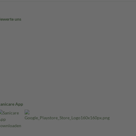
Bewerte uns
Sanicare App