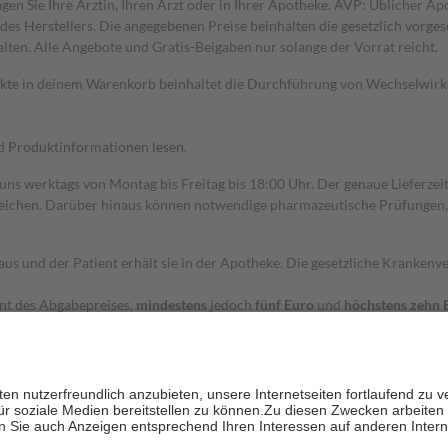
gen Sie Ihre Ärztin, Ihren Arzt oder in Ihrer Apotheke. AVP: Üblicher A
s Herstellers. Die angegebenen Preise beinhalten die gesetzlich vorgesc
alten. Alle Angebote und Gratis-Beigaben nur solange der Vorrat reicht.
dukte in deinem Warenkorb beinhaltet die Durchführung von Wechselwir
nd Produktinformationen lesen.
 uns werktags von Montag bis Freitag bis 18:00 Uhr. Der genaue Lieferze
ichen. Darüber hinaus können notwendige pharmazeutische Prüfungen, die
aus und der Patient erhält sie in der Apotheke. Die gesetzliche Krankenv
ent des Abgabepreises,
mindestens
jedoch
fünf Euro
und
höchstens zehn 
zehn Prozent der Kosten sowie zehn Euro je Verordnung.
rken und die besondere Stellung der Familie zu unterstützen, fallen
kein
 Ausnahme der Fahrkosten
 getragen werden