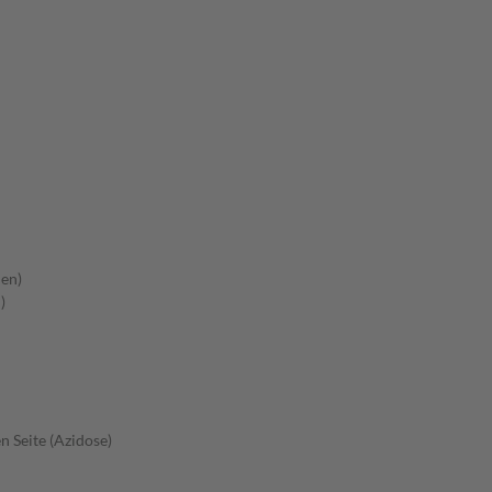
en)
)
 Seite (Azidose)