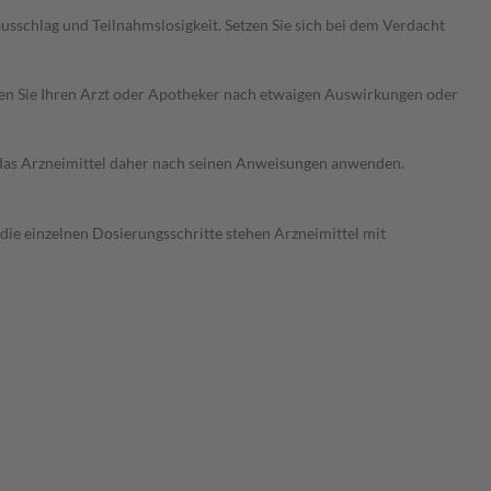
sschlag und Teilnahmslosigkeit. Setzen Sie sich bei dem Verdacht
ragen Sie Ihren Arzt oder Apotheker nach etwaigen Auswirkungen oder
e das Arzneimittel daher nach seinen Anweisungen anwenden.
 die einzelnen Dosierungsschritte stehen Arzneimittel mit