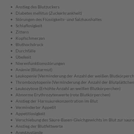
Anstieg des Blutzuckers
Diabetes mellitus (Zuckerkrankheit)
Störungen des Flüssigkeits- und Salzhaushaltes
Schlaflosigkeit
Zittern
Kopfschmerzen
Bluthochdruck
Durchfälle
Übelkeit
Nierenfunktionsstörungen
Anämie (Blutarmut)
Leukopenie (Verminderung der Anzahl der weißen Blutkörperch
Thrombozytopenie (Verminderung der Anzahl der Blutplättchen
Leukozytose (Erhöhte Anzahl an weißen Blutkörperchen)
Abnorme Erythrozytenwerte (rote Blutkörperchen)
Anstieg der Harnsäurekonzentration im Blut
Verminderter Appetit
Appetitlosigkeit
Verschiebung des Säure-Basen-Gleichgewichts im Blut zur sauren
Anstieg der Blutfettwerte
Angstzustände