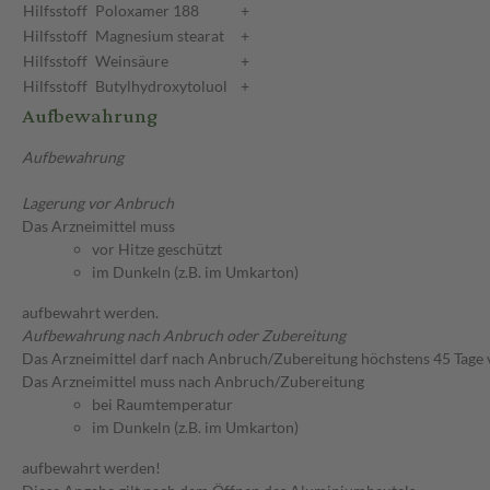
Hilfsstoff
Poloxamer 188
+
Hilfsstoff
Magnesium stearat
+
Hilfsstoff
Weinsäure
+
Hilfsstoff
Butylhydroxytoluol
+
Aufbewahrung
Aufbewahrung
Lagerung vor Anbruch
Das Arzneimittel muss
vor Hitze geschützt
im Dunkeln (z.B. im Umkarton)
aufbewahrt werden.
Aufbewahrung nach Anbruch oder Zubereitung
Das Arzneimittel darf nach Anbruch/Zubereitung höchstens 45 Tage
Das Arzneimittel muss nach Anbruch/Zubereitung
bei Raumtemperatur
im Dunkeln (z.B. im Umkarton)
aufbewahrt werden!