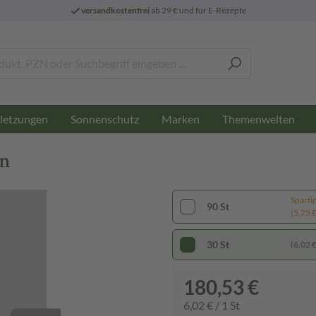
versandkostenfrei
ab 29 € und für E-Rezepte
letzungen
Sonnenschutz
Marken
Themenwelten
en
Sparti
90 St
(5,75 € 
30 St
(6,02 € 
180,53 €
6,02 € / 1 St