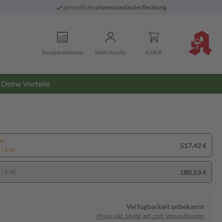
persönliche
pharmazeutische Beratung
Rezept einlösen
Mein Konto
0,00 €
Deine Vorteile
pp
517,42 €
/ 1 St)
180,53 €
/ 1 St)
Verfügbarkeit unbekannt
Preise inkl. MwSt. ggf. zzgl. Versandkosten