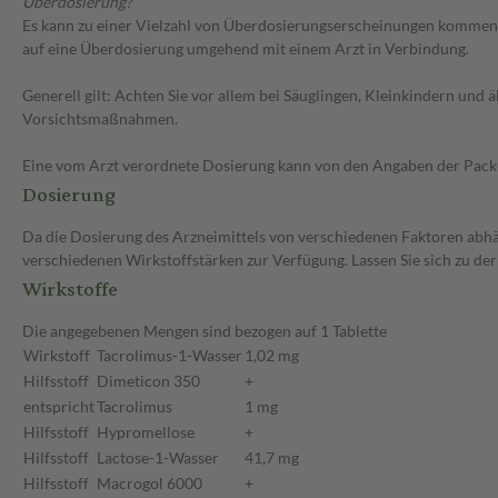
Überdosierung?
Es kann zu einer Vielzahl von Überdosierungserscheinungen kommen, 
auf eine Überdosierung umgehend mit einem Arzt in Verbindung.
Generell gilt: Achten Sie vor allem bei Säuglingen, Kleinkindern un
Vorsichtsmaßnahmen.
Eine vom Arzt verordnete Dosierung kann von den Angaben der Packun
Dosierung
Da die Dosierung des Arzneimittels von verschiedenen Faktoren abhäng
verschiedenen Wirkstoffstärken zur Verfügung. Lassen Sie sich zu de
Wirkstoffe
Die angegebenen Mengen sind bezogen auf 1 Tablette
Wirkstoff
Tacrolimus-1-Wasser
1,02 mg
Hilfsstoff
Dimeticon 350
+
entspricht
Tacrolimus
1 mg
Hilfsstoff
Hypromellose
+
Hilfsstoff
Lactose-1-Wasser
41,7 mg
Hilfsstoff
Macrogol 6000
+