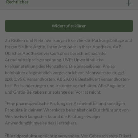
Rechtliches
Widerruf erklären
Zu Risiken und Nebenwirkungen lesen Sie die Packungsbeilage und
fragen Sie Ihre Ärztin, Ihren Arzt oder in Ihrer Apotheke. AVP:
Üblicher Apothekenverkaufspreis berechnet nach der
Arzneimittelpreisverordnung. UVP: Unverbindliche
Preisempfehlung des Herstellers. Die angegebenen Preise
beinhalten die gesetzlich vorgeschriebene Mehrwertsteuer, ggf.
zzgl. 3,95 € Versandkosten. Ab 29,00 € Bestell­wert versand­kosten­
frei. Preisänderungen und Irrtümer vorbehalten. Alle Angebote
und Gratis-Beigaben nur solange der Vorrat reicht.
1
Eine pharmazeutische Prüfung der Arzneimittel und sonstigen
Produkte in deinem Warenkorb beinhaltet die Durchführung von
Wechselwirkungschecks und die Prüfung etwaiger
Anwendungshinweise des Herstellers.
2
Biozidprodukte
vorsichtig verwenden. Vor Gebrauch stets Etikett