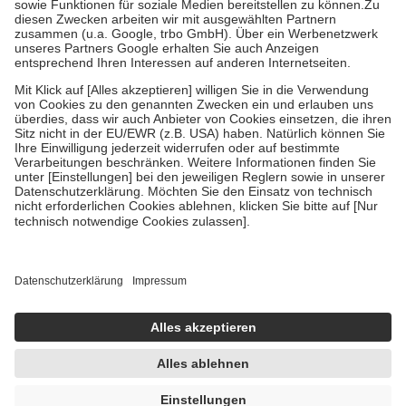
Zuzahlung zehn Prozent der Kosten sowie zehn Euro je
Verordnung.
Um das Engagement der Versicherten für ihre eigene Gesundheit zu
stärken und die besondere Stellung der Familie zu unterstützen,
fallen
keine Zuzahlungen
an bei:
• Kindern und Jugendlichen bis zum vollendeten 18. Lebensjahr
mit Ausnahme der Fahrkosten
• Untersuchungen zur Vorsorge und Früherkennung, die von der
GKV getragen werden
• empfohlenen Schutzimpfungen
• Harn- und Blutteststreifen
Wir nutzen Trusted Shops als unabhängigen Dienstleister für die
Einholung von Bewertungen. Trusted Shops hat Maßnahmen
getroffen, um sicherzustellen, dass es sich um echte Bewertungen
handelt. Mehr Informationen findest du hier:
https://help.etrusted.com/hc/de/articles/4419944605341
Einige Bilder und Inhalte wurden unter Zuhilfenahme künstlicher
Intelligenz erstellt.