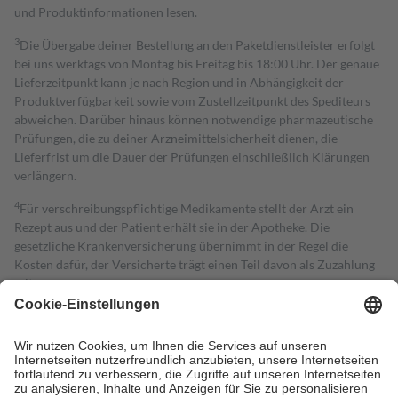
und Produktinformationen lesen.
3
Die Übergabe deiner Bestellung an den Paketdienstleister erfolgt
bei uns werktags von Montag bis Freitag bis 18:00 Uhr. Der genaue
Lieferzeitpunkt kann je nach Region und in Abhängigkeit der
Produktverfügbarkeit sowie vom Zustellzeitpunkt des Spediteurs
abweichen. Darüber hinaus können notwendige pharmazeutische
Prüfungen, die zu deiner Arzneimittelsicherheit dienen, die
Lieferfrist um die Dauer der Prüfungen einschließlich Klärungen
verlängern.
4
Für verschreibungspflichtige Medikamente stellt der Arzt ein
Rezept aus und der Patient erhält sie in der Apotheke. Die
gesetzliche Krankenversicherung übernimmt in der Regel die
Kosten dafür, der Versicherte trägt einen Teil davon als Zuzahlung
mit.
Grundsätzlich leisten Mitglieder Zuzahlungen in Höhe von zehn
Prozent des Abgabepreises,
mindestens
jedoch
fünf Euro
und
höchstens zehn Euro.
Es sind jedoch nie mehr als die tatsächlichen
Kosten der Leistung zu entrichten.
Diese Regeln gelten grundsätzlich auch für Online-Apotheken.
Bei Heilmitteln und häuslicher Krankenpflege beträgt die